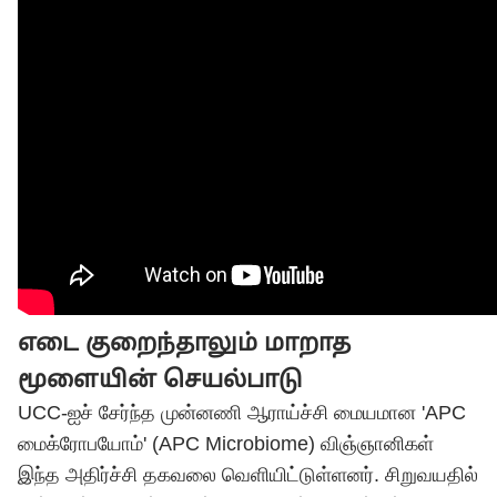
எடை குறைந்தாலும் மாறாத
மூளையின் செயல்பாடு
UCC-ஐச் சேர்ந்த முன்னணி ஆராய்ச்சி மையமான 'APC
மைக்ரோபயோம்' (APC Microbiome) விஞ்ஞானிகள்
இந்த அதிர்ச்சி தகவலை வெளியிட்டுள்ளனர். சிறுவயதில்