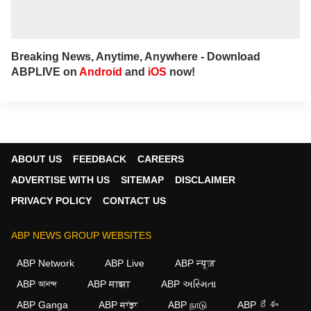
Breaking News, Anytime, Anywhere - Download
ABPLIVE on
Android
and
iOS
now!
ABOUT US
FEEDBACK
CAREERS
ADVERTISE WITH US
SITEMAP
DISCLAIMER
PRIVACY POLICY
CONTACT US
ABP NEWS GROUP WEBSITES
ABP Network
ABP Live
ABP न्यूज़
ABP আনন্দ
ABP माझा
ABP અસ્મિતા
ABP Ganga
ABP ਸਾਂਝਾ
ABP நாடு
ABP దేశం