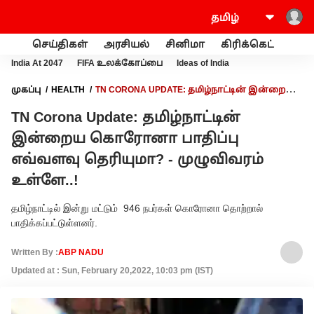
செய்திகள்
அரசியல்
சினிமா
கிரிக்கெட்
வணி
India At 2047
FIFA உலக்கோப்பை
Ideas of India
முகப்பு
HEALTH
TN CORONA UPDATE: தமிழ்நாட்டின் இன்றைய
கொரோனா பாதிப்பு எவ்வளவு தெரியுமா? - முழுவிவரம் உள்ளே..!
TN Corona Update: தமிழ்நாட்டின்
இன்றைய கொரோனா பாதிப்பு
எவ்வளவு தெரியுமா? - முழுவிவரம்
உள்ளே..!
தமிழ்நாட்டில் இன்று மட்டும் ​946 நபர்கள் கொரோனா தொற்றால்
பாதிக்கப்பட்டுள்ளனர்.
Written By :
ABP NADU
Updated at : Sun, February 20,2022, 10:03 pm (IST)