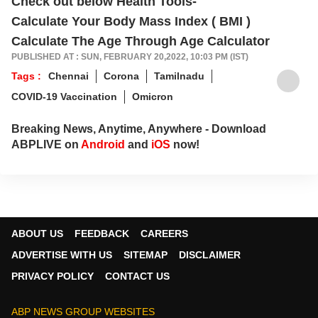
Check out below Health Tools-
Calculate Your Body Mass Index ( BMI )
Calculate The Age Through Age Calculator
PUBLISHED AT : SUN, FEBRUARY 20,2022, 10:03 PM (IST)
Tags :
Chennai
Corona
Tamilnadu
COVID-19 Vaccination
Omicron
Breaking News, Anytime, Anywhere - Download
ABPLIVE on
Android
and
iOS
now!
ABOUT US
FEEDBACK
CAREERS
ADVERTISE WITH US
SITEMAP
DISCLAIMER
PRIVACY POLICY
CONTACT US
ABP NEWS GROUP WEBSITES