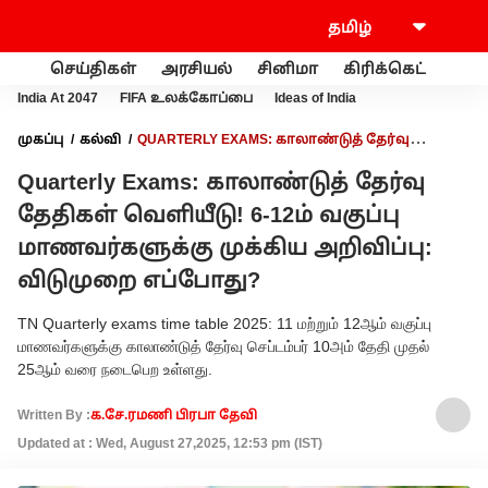
செய்திகள்
அரசியல்
சினிமா
கிரிக்கெட்
வணி
India At 2047
FIFA உலக்கோப்பை
Ideas of India
முகப்பு
கல்வி
QUARTERLY EXAMS: காலாண்டுத் தேர்வு
தேதிகள் வெளியீடு! 6-12ம் வகுப்பு மாணவர்களுக்கு முக்கிய
Quarterly Exams: காலாண்டுத் தேர்வு
அறிவிப்பு: விடுமுறை எப்போது?
தேதிகள் வெளியீடு! 6-12ம் வகுப்பு
மாணவர்களுக்கு முக்கிய அறிவிப்பு:
விடுமுறை எப்போது?
TN Quarterly exams time table 2025: 11 மற்றும் 12ஆம் வகுப்பு
மாணவர்களுக்கு காலாண்டுத் தேர்வு செப்டம்பர் 10அம் தேதி முதல்
25ஆம் வரை நடைபெற உள்ளது.
Written By :
க.சே.ரமணி பிரபா தேவி
Updated at : Wed, August 27,2025, 12:53 pm (IST)