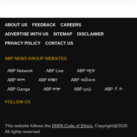
researches and provides accurate and
detailed updated news on Education, Jobs
which are important to each and everyone.
In addition to that, she writes news and
ABOUT US
FEEDBACK
CAREERS
articles related to politics, national and
international events to the public. Currently
ADVERTISE WITH US
SITEMAP
DISCLAIMER
she works as Associate Producer in ABP
PRIVACY POLICY
CONTACT US
NADU Tamil website.
ABP NEWS GROUP WEBSITES
ABP Network
ABP Live
ABP न्यूज़
ABP আনন্দ
ABP माझा
ABP અસ્મિતા
ABP Ganga
ABP ਸਾਂਝਾ
ABP நாடு
ABP దేశం
FOLLOW US
This website follows the
DNPA Code of Ethics.
Copyright@2026.
All rights reserved.