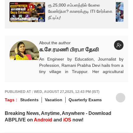
ரூ.25,000 சம்பளத்தில் வேலை
வேண்டுமா? காரைக்குடி ITI சேர்க்கை
நீட்டிப்பு!
About the author
க.சே.ரமணி பிரபா தேவி
An Engineer by Education, Journalist by
Profession, Ramani Prabha Devi hails from a
tiny village in Tiruppur. Her agricultural
background influenced to take part in the
welfare of society.She quit her job from IT
industry and joined Journalism with utmost
PUBLISHED AT : WED, AUGUST 27,2025, 12:43 PM (IST)
enthusiasm. She has been working in Tamil
Tags :
Students
Vacation
Quarterly Exams
media for the past 11 years. Her areas of
focus are Education, Jobs, Politics,
Breaking News, Anytime, Anywhere - Download
Psychology, Women, Health, Positive and
ABPLIVE on
Android
and
iOS
now!
Social Awareness news. She is the author of
3 books and got many awards. She keenly