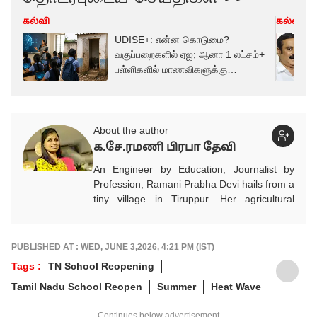
கல்வி
கல்வி
UDISE+: என்ன கொடுமை?
வகுப்பறைகளில் ஏஐ; ஆனா 1 லட்சம்+
பள்ளிகளில் மாணவிகளுக்கு
கழிப்பறையே இல்லை!
About the author
க.சே.ரமணி பிரபா தேவி
An Engineer by Education, Journalist by
Profession, Ramani Prabha Devi hails from a
tiny village in Tiruppur. Her agricultural
background influenced to take part in the
welfare of society.She quit her job from IT
industry and joined Journalism with utmost
PUBLISHED AT : WED, JUNE 3,2026, 4:21 PM (IST)
enthusiasm. She has been working in Tamil
Tags :
TN School Reopening
media for the past 11 years. Her areas of
Tamil Nadu School Reopen
Summer
Heat Wave
focus are Education, Jobs, Politics,
Psychology, Women, Health, Positive and
Continues below advertisement