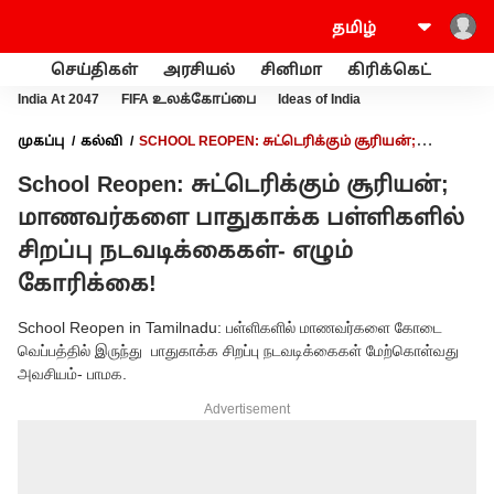
செய்திகள்
அரசியல்
சினிமா
கிரிக்கெட்
வணி
India At 2047
FIFA உலக்கோப்பை
Ideas of India
முகப்பு
கல்வி
SCHOOL REOPEN: சுட்டெரிக்கும் சூரியன்;
மாணவர்களை பாதுகாக்க பள்ளிகளில் சிறப்பு நடவடிக்கைகள்-
School Reopen: சுட்டெரிக்கும் சூரியன்;
எழும் கோரிக்கை!
மாணவர்களை பாதுகாக்க பள்ளிகளில்
சிறப்பு நடவடிக்கைகள்- எழும்
கோரிக்கை!
School Reopen in Tamilnadu: பள்ளிகளில் மாணவர்களை கோடை
வெப்பத்தில் இருந்து பாதுகாக்க சிறப்பு நடவடிக்கைகள் மேற்கொள்வது
அவசியம்- பாமக.
Advertisement