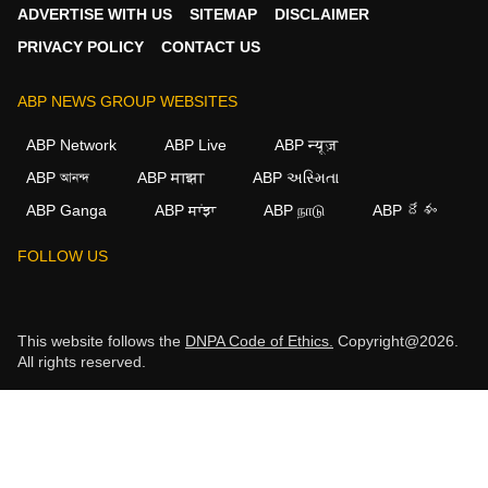
ADVERTISE WITH US
SITEMAP
DISCLAIMER
PRIVACY POLICY
CONTACT US
ABP NEWS GROUP WEBSITES
ABP Network
ABP Live
ABP न्यूज़
ABP আনন্দ
ABP माझा
ABP અસ્મિતા
ABP Ganga
ABP ਸਾਂਝਾ
ABP நாடு
ABP దేశం
FOLLOW US
This website follows the
DNPA Code of Ethics.
Copyright@2026.
All rights reserved.