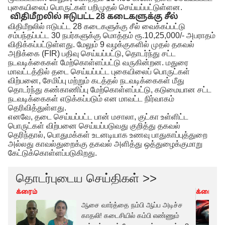
புகையிலைப் பொருட்கள் பறிமுதல் செய்யப்பட்டுள்ளன.
விதிமீறலில் ஈடுபட்ட 28 கடைகளுக்கு சீல்
விதிமீறலில் ஈடுபட்ட 28 கடைகளுக்கு சீல் வைக்கப்பட்டு
சம்பந்தப்பட்ட 30 நபர்களுக்கு மொத்தம் ரூ.10,25,000/- அபராதம்
விதிக்கப்பட்டுள்ளது. மேலும் 9 வழக்குகளில் முதல் தகவல்
அறிக்கை (FIR) பதிவு செய்யப்பட்டு, தொடர்ந்து சட்ட
நடவடிக்கைகள் மேற்கொள்ளப்பட்டு வருகின்றன. மதுரை
மாவட்டத்தில் தடை செய்யப்பட்ட புகையிலைப் பொருட்கள்
விற்பனை, சேமிப்பு மற்றும் கடத்தல் நடவடிக்கைகள் மீது
தொடர்ந்து கண்காணிப்பு மேற்கொள்ளப்பட்டு, கடுமையான சட்ட
நடவடிக்கைகள் எடுக்கப்படும் என மாவட்ட நிர்வாகம்
தெரிவித்துள்ளது.
எனவே, தடை செய்யப்பட்ட பான் மசாலா, குட்கா உள்ளிட்ட
பொருட்கள் விற்பனை செய்யப்படுவது குறித்து தகவல்
தெரிந்தால், பொதுமக்கள் உடனடியாக உணவு பாதுகாப்புத்துறை
அல்லது காவல்துறைக்கு தகவல் அளித்து ஒத்துழைக்குமாறு
கேட்டுக்கொள்ளப்படுகிறது.
தொடர்புடைய செய்திகள் >>
க்ரைம்
க்ரைம்
ஆசை வார்த்தை நம்பி ஆப்ப அடிச்ச
காதலி! கடைசியில் கம்பி எண்ணும்