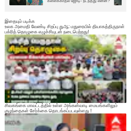
கள்ளக்காதல் ஜோடி- நடந்தது என்ன?
இதையும் படிக்க
உலக அமைதி வேண்டி சிறப்பு துஆ: மதுரையில் தியாகத்திருநாள்
பக்ரித் தொழுகை எழுச்சியுடன் நடைபெற்றது!
சிவகங்கை மாவட்டத்தில் உள்ள அங்கன்வாடி மையங்களிலும்
குழந்தைகள் சேர்க்கை தொடங்கப்படவுள்ளது !