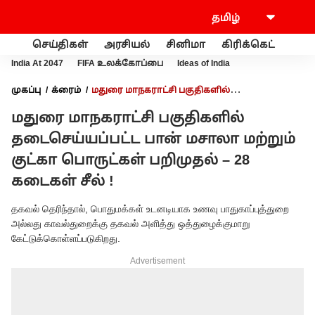
செய்திகள்
அரசியல்
சினிமா
கிரிக்கெட்
வணி
India At 2047
FIFA உலக்கோப்பை
Ideas of India
முகப்பு
க்ரைம்
மதுரை மாநகராட்சி பகுதிகளில்
தடைசெய்யப்பட்ட பான் மசாலா மற்றும் குட்கா பொருட்கள்
மதுரை மாநகராட்சி பகுதிகளில்
பறிமுதல் – 28 கடைகள் சீல் !
தடைசெய்யப்பட்ட பான் மசாலா மற்றும்
குட்கா பொருட்கள் பறிமுதல் – 28
கடைகள் சீல் !
தகவல் தெரிந்தால், பொதுமக்கள் உடனடியாக உணவு பாதுகாப்புத்துறை
அல்லது காவல்துறைக்கு தகவல் அளித்து ஒத்துழைக்குமாறு
கேட்டுக்கொள்ளப்படுகிறது.
Advertisement