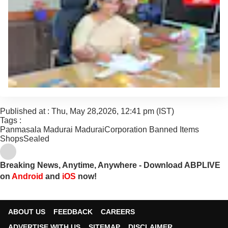
Published at : Thu, May 28,2026, 12:41 pm (IST)
Tags :
Panmasala
Madurai
MaduraiCorporation
Banned Items
ShopsSealed
Breaking News, Anytime, Anywhere - Download ABPLIVE
on
Android
and
iOS
now!
ABOUT US
FEEDBACK
CAREERS
ADVERTISE WITH US
SITEMAP
DISCLAIMER