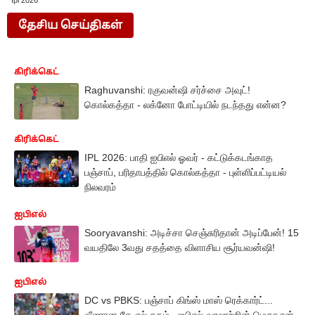
Ipl 2026
தேசிய செய்திகள்
கிரிக்கெட்
Raghuvanshi: ரகுவன்ஷி சர்ச்சை அவுட்!
கொல்கத்தா - லக்னோ போட்டியில் நடந்தது என்ன?
கிரிக்கெட்
IPL 2026: பாதி ஐபிஎல் ஓவர் - கட்டுக்கடங்காத
பஞ்சாப், பரிதாபத்தில் கொல்கத்தா - புள்ளிப்பட்டியல்
நிலவரம்
ஐபிஎல்
Sooryavanshi: அடிச்சா செஞ்சுரிதான் அடிப்பேன்! 15
வயதிலே 3வது சதத்தை விளாசிய சூர்யவன்ஷி!
ஐபிஎல்
DC vs PBKS: பஞ்சாப் கிங்ஸ் மாஸ் ரெக்கார்ட்...
வீணான கே.எல் சதம்.. ஐபிஎல் வரலாற்றின் மெகா ரன்