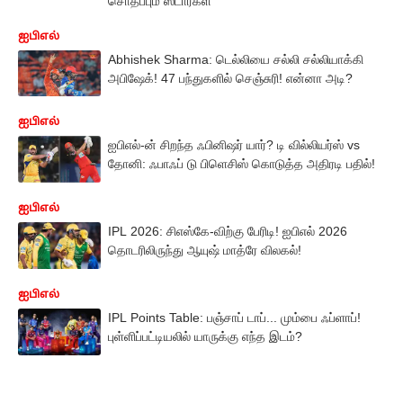
சொதப்பும் ஸ்டார்கள்
ஐபிஎல்
Abhishek Sharma: டெல்லியை சல்லி சல்லியாக்கி
அபிஷேக்! 47 பந்துகளில் செஞ்சுரி! என்னா அடி?
ஐபிஎல்
ஐபிஎல்-ன் சிறந்த ஃபினிஷர் யார்? டி வில்லியர்ஸ் vs
தோனி: ஃபாஃப் டு பிளெசிஸ் கொடுத்த அதிரடி பதில்!
ஐபிஎல்
IPL 2026: சிஎஸ்கே-விற்கு பேரிடி! ஐபிஎல் 2026
தொடரிலிருந்து ஆயுஷ் மாத்ரே விலகல்!
ஐபிஎல்
IPL Points Table: பஞ்சாப் டாப்... மும்பை ஃப்ளாப்!
புள்ளிப்பட்டியலில் யாருக்கு எந்த இடம்?