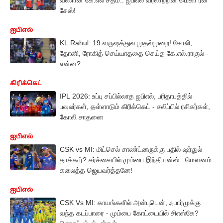
சேஸ்!
ஐபிஎல்
KL Rahul: 19 வருஷத்துல முதல்முறை! கோலி,
தோனி, ரோகித் செய்யாததை செய்த கே.எல்.ராகுல் -
என்ன?
கிரிக்கெட்
IPL 2026: உப்பு சப்பில்லாத ஐபிஎல், பரிதாபத்தில்
பவுலர்கள், தள்ளாடும் கிரிக்கெட் - சலிப்பில் ரசிகர்கள்,
கோலி சாதனை
ஐபிஎல்
CSK vs MI: மிட்செல் சாண்ட்னருக்கு பதில் ஷர்துல்
தாக்கூர்? சர்ச்சையில் மும்பை இந்தியன்ஸ்.. மௌனம்
கலைத்த ஜெயவர்த்தனே!
ஐபிஎல்
CSK Vs MI: காயங்களில் அன்புடென், ஃபார்முக்கு
வந்த கடப்பாரை - மும்பை கோட்டையில் சிஎஸ்கே?