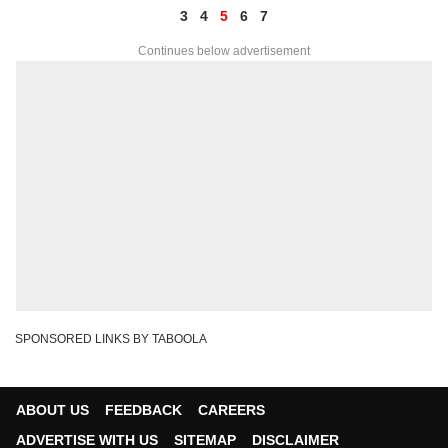
3
4
5
6
7
Continues below advertisement
SPONSORED LINKS BY TABOOLA
ABOUT US
FEEDBACK
CAREERS
ADVERTISE WITH US
SITEMAP
DISCLAIMER