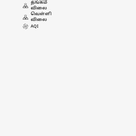
தங்கம்
விலை
வெள்ளி
விலை
AQI