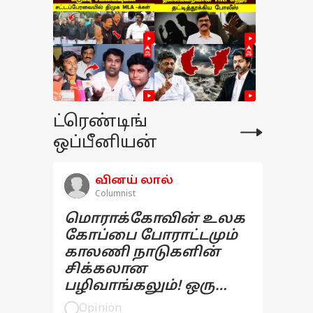
ட்ரெண்டிங்
ஒப்பீனியன்
வினய் லால்
Columnist
மொராக்கோவின் உலக
கோப்பை போராட்டமும்
காலணி நாடுகளின்
சிக்கலான
பழிவாங்கலும்! ஒரு
பார்வை
Opinion