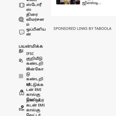
வெப்
ஜிஎஸ்டி
ஸ்டோரீ
விழிப்புணர்வு
ஸ்
மாநாடு: வரி
திரை
விதிப்பு
விமர்சன
மாணவர்கள்
ம்
கட்டணத்தில்
SPONSORED LINKS BY TABOOLA
ஒப்பீனிய
எதிரொலிக்கு
ன்
மா?
பயன்மிக்க
து
IFSC
குறியீடு
கண்டறி
ய
பின்கோ
டு
கண்டறி
ய
வீட்டுக்க
டன் EMI
கால்கு
லேட்டர்
தனிநபர்
கடன் EMI
கால்கு
லேட்டர்