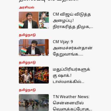
அரசியல்
CM விஜய் விடுத்த
அழைப்பு.!
நிராகரித்த திமுக,
அதிமுக,தேமுதிக.!
தமிழ்நாடு
அப்போ யார் தான்
CM Vijay: 9
கலந்துக்குவாங்க.?
அமைச்சர்கள்தான்
தேறுவாங்க..
உளவுத்துறை
தமிழ்நாடு
ரிப்போர்ட்டால்
மதுப்பிரியர்களுக்
கடுப்பில்
கு ஷாக்.!
முதலமைச்சர்
டாஸ்மாக்கில்
விஜய்
மதுபான விலை
தமிழ்நாடு
உயரப்போகிறது.?
TN Weather News:
பாட்டிலுக்கு
ழ்நாடு
சென்னையில்
எவ்வளவு
வெளுக்கப்போகும்