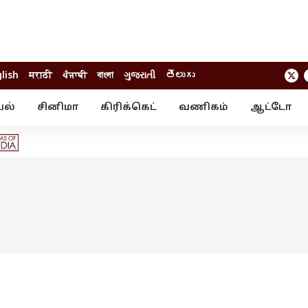
lish
मराठी
ਪੰਜਾਬੀ
বাংলা
ગુજરાતી
తెలుగు
யல்
சினிமா
கிரிக்கெட்
வணிகம்
ஆட்டோ
் ஸ்டோரீஸ்
வேலைவாய்ப்பு
க்ரைம்
ில்நுட்பம்
வீடியோ
ஃபோட்டோ கேல