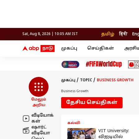
தமிழ்
हिंदी
Eng
Sat, Aug 8, 2026 | 10:05 AM IST
முகப்பு
செய்திகள்
அரசி
செய்திகள்
கல்வி
வெப
தஞ்சாவூர்
தமிழ்நாடு
பிக் பாஸ் தமிழ்
அரசியல்
திரை விமர்சனம்
நெல்லை
சென்னை
தொலைக்காட்சி
லைப்ஸ்டைல்
தொழ
கோவை
வேலூர்
முகப்பு
TOPIC
BUSINESS GROWTH
மதுரை
உணவு
காஞ்சிபுரம்
சேலம்
திருச்சி
செங்கல்பட்டு
Business Growth
இந்தியா
உலகம்
திருவண்ணாமலை
மேலும்
தேசிய செய்திகள்
மயிலாடுதுறை
அறிய
வீடியோக்
கள்
கல்வி
ஷார்ட்
VIT University:
வீடியோ
விஐடியில்