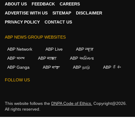
ABOUT US
FEEDBACK
CAREERS
ADVERTISE WITH US
SITEMAP
DISCLAIMER
PRIVACY POLICY
CONTACT US
ABP NEWS GROUP WEBSITES
ABP Network
ABP Live
ABP न्यूज़
ABP আনন্দ
ABP माझा
ABP અસ્મિતા
ABP Ganga
ABP ਸਾਂਝਾ
ABP நாடு
ABP దేశం
FOLLOW US
This website follows the
DNPA Code of Ethics.
Copyright@2026.
All rights reserved.