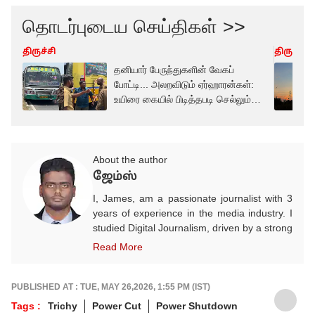
தொடர்புடைய செய்திகள் >>
திருச்சி
திருச்சி
தனியார் பேருந்துகளின் வேகப்
போட்டி... அலறவிடும் ஏர்ஹாரன்கள்:
உயிரை கையில் பிடித்தபடி செல்லும்
மக்கள்
About the author
ஜேம்ஸ்
I, James, am a passionate journalist with 3
years of experience in the media industry. I
studied Digital Journalism, driven by a strong
desire to excel in this field. I began my
Read More
career as a Video Producer and have since
evolved into a dedicated and enthusiastic
content writer, with a strong focus on sports
PUBLISHED AT : TUE, MAY 26,2026, 1:55 PM (IST)
and crime reporting. In addition, I cover
Tags :
Trichy
Power Cut
Power Shutdown