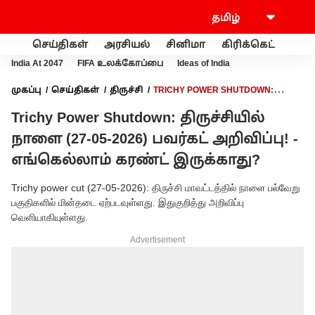
செய்திகள்
அரசியல்
சினிமா
கிரிக்கெட்
வணி
India At 2047
FIFA உலக்கோப்பை
Ideas of India
முகப்பு
செய்திகள்
திருச்சி
TRICHY POWER SHUTDOWN:
திருச்சியில் நாளை (27-05-2026) பவர்கட் அறிவிப்பு! - எங்கெல்லாம்
Trichy Power Shutdown: திருச்சியில்
கரண்ட் இருக்காது?
நாளை (27-05-2026) பவர்கட் அறிவிப்பு! -
எங்கெல்லாம் கரண்ட் இருக்காது?
Trichy power cut (27-05-2026): திருச்சி மாவட்டத்தில் நாளை பல்வேறு
பகுதிகளில் மின்தடை ஏற்படவுள்ளது. இதுகுறித்து அறிவிப்பு
வெளியாகியுள்ளது.
Advertisement