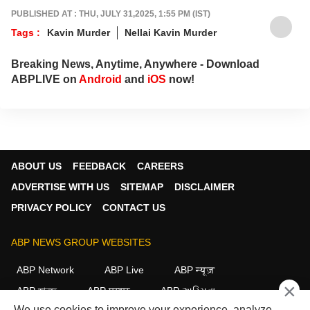
PUBLISHED AT : THU, JULY 31,2025, 1:55 PM (IST)
Tags :
Kavin Murder
Nellai Kavin Murder
Breaking News, Anytime, Anywhere - Download
ABPLIVE on
Android
and
iOS
now!
ABOUT US
FEEDBACK
CAREERS
ADVERTISE WITH US
SITEMAP
DISCLAIMER
PRIVACY POLICY
CONTACT US
ABP NEWS GROUP WEBSITES
ABP Network
ABP Live
ABP न्यूज़
×
ABP আনন্দ
ABP माझा
ABP અસ્મિતા
We use cookies to improve your experience, analyze