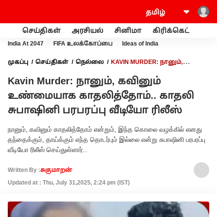
செய்திகள்
அரசியல்
சினிமா
கிரிக்கெட்
வணி
India At 2047
FIFA உலக்கோப்பை
Ideas of India
முகப்பு
செய்திகள்
நெல்லை
KAVIN MURDER: நானும்,
கவினும் உண்மையாக காதலித்தோம்.. காதலி சுபாஷினி பரபரப்பு
Kavin Murder: நானும், கவினும்
வீடியோ ரிலீஸ்
உண்மையாக காதலித்தோம்.. காதலி
சுபாஷினி பரபரப்பு வீடியோ ரிலீஸ்
நானும், கவினும் காதலித்தோம் என்றும், இந்த கொலை வழக்கில் எனது
தந்தைக்கும், தாய்க்கும் எந்த தொடர்பும் இல்லை என்று சுபாஷினி பரபரப்பு
வீடியோ ரிலீஸ் செய்துள்ளார்..
Written By :
சுகுமாறன்
Updated at : Thu, July 31,2025, 2:24 pm (IST)