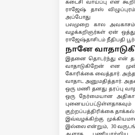
கடைசி வாய்ப்பு என கூறி 
ராஜேஷ் தாஸ் விழுப்புர
அப்போது
பலமுறை கால அவகாசம் அ
வழக்கறிஞர்கள் ஏன் ஒத்து
ராஜேஷ்தாசிடம் நீதிபதி பூர
நானே வாதாடுக
இதனை தொடர்ந்து என் தர
வாதாடுகிறேன் என முன்
கோரிக்கை வைத்தார். அந
வாதாட அனுமதித்தார். அதன
ஒரு மணி தனது தரப்பு வா
ஒரு நேர்மையான அதிகார
புனையப்பட்டுள்ளதாக
குற்றப்பத்திரிக்கை தாக்க
இவ்வழக்கிற்கு முக்கியமா
இல்லை என்றும், 30 வருடங்
ஆளாக பணியாற்றிய 