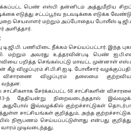
்கப்பட்ட பெண் எஸ்பி தன்னிடம் அத்துமீறிய சிறப்
வடிக்கை எடுத்து சட்டப்பூர்வ நடவடிக்கை எடுக்க வேண்டு
துறை செயலாளர் மற்றும் அப்போதைய போலீஸ் டி.ஜி.ப
் அளித்தார்.
:
ு டி.ஜி.பி. பணியிடை நீக்கம் செய்யப்பட்டார். இந்த புகா
.பி. மற்றும் அவரது உத்தரவின்படி பெண் ஐ.பி.எஸ
ாவியை பறித்த செங்கல்பட்டு மாவட்ட முன்னாள் எஸ்.ப
 கீழ் விழுப்புரம் சி.பி.சி.ஐ.டி. போலீசார் வழக்குப்பதி
ு விசாரணை விழுப்புரம் தலைமை குற்றவிய
ு வந்தன.
் சாட்சிகளாக சேர்க்கப்பட்ட 68 சாட்சிகளின் விசார
13-ந் தேதியன்று நிறைவடைந்ததால் இவ்வழக்
ு. அதுபோல் இவ்வழக்கில் குற்றச்சாட்டுகள் தொடர்ப
்துள்ள சாட்சியங்கள் குறித்தும், அந்த குற்றச்சாட்டுக
ில் நிரூபணம் செய்யப்பட்டுள்ளது என்பது குறித்து
த வாரம் முடிவடைந்தது.