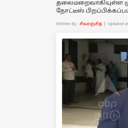
தலைமறைவாகியுள்ள முன்
நோட்டீஸ் பிறப்பிக்கப்பட
Written By :
சிவரஞ்சித்
| Updated at