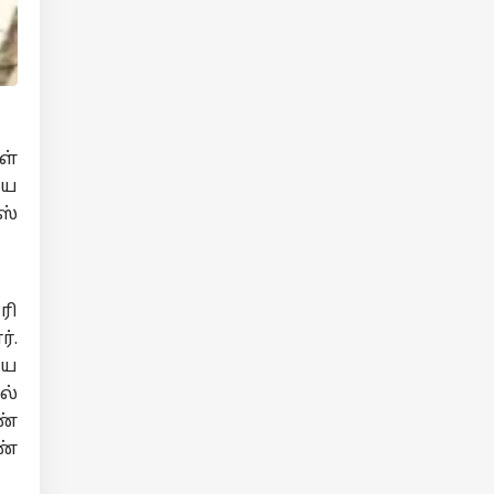
ள்
யை
ஸ்
ரி
்.
ைய
ல்
ண்
ண்