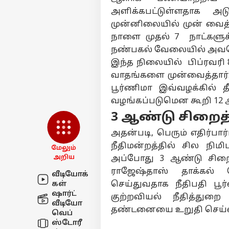
அளிக்கபட்டுள்ளதாக அ
முன்னிலையில் முன் வைத்
நாளை முதல் 7 நாட்களு
நண்பகல் வேலையில் அவரே வ
இந்த நிலையில் பிப்ரவரி 
வாதங்களை முன்வைத்தார்.
பூர்ணிமா இவ்வழக்கில் தீர
வழங்கப்படுமென கூறி 12 
3 ஆண்டு சிறை
அதன்படி, பெரும் எதிர்பார
நீதிமன்றத்தில் சில நிம
மேலும்
அறிய
அப்போது 3 ஆண்டு சிறைத
ராஜேஷ்தாஸ் தாக்கல் 
வீடியோக்
செய்துவதாக நீதிபதி ப
கள்
ஷார்ட்
குற்றவியல் நீதித்துற
வீடியோ
தண்டனையை உறுதி செய்வதா
வெப்
ஸ்டோரீ