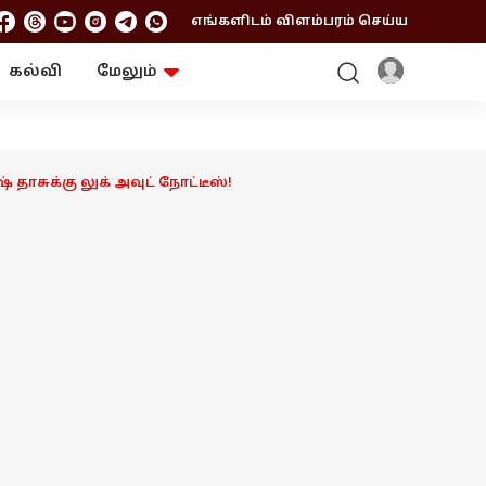
எங்களிடம் விளம்பரம் செய்ய
கல்வி
மேலும்
ஆன்மிகம்
ஆட்டோ
ரி
ட்ரெண்டிங்
சுற்றுலா
தாசுக்கு லுக் அவுட் நோட்டீஸ்!