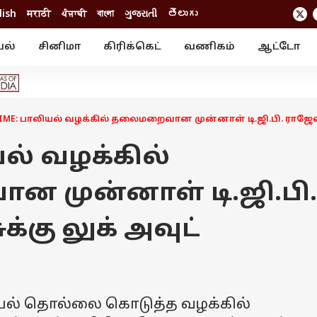
lish
मराठी
ਪੰਜਾਬੀ
বাংলা
ગુજરાતી
తెలుగు
யல்
சினிமா
கிரிக்கெட்
வணிகம்
ஆட்டோ
் ஸ்டோரீஸ்
வேலைவாய்ப்பு
க்ரைம்
ில்நுட்பம்
வீடியோ
ஃபோட்டோ கேல
IME: பாலியல் வழக்கில் தலைமறைவான முன்னாள் டி.ஜி.பி. ராஜேஷ் 
யல் வழக்கில்
முன்னாள் டி.ஜி.பி.
்கு லுக் அவுட்
லியல் தொல்லை கொடுத்த வழக்கில்