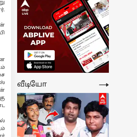
று
்.
ன்
பி
னே
ம்
சை
ஸ்
வீடியோ
ன்
கு
்ட
ல்
ம்
ர்