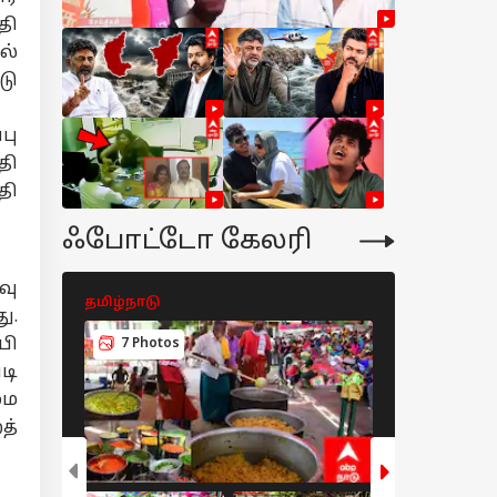
தி
ல்
டு
பு
தி
தி
ஃபோட்டோ கேலரி
வு
தமிழ்நாடு
தமிழ்நாடு
ு.
பி
7 Photos
5 Photos
டி
மை
த்