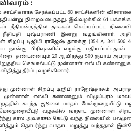
 விவரம் :
ுநருக்கு பவர்
போலீஸ்
சென்னையில்
“ந
..! அதிகாரத்தை
விசாரணை
விடிய விடிய மழை..!
மீ
் சாட்சிகளாக சேர்க்கப்பட்ட 68 சாட்சிகளின் விசார
யிலெடுத்த CM
சியல்
முடிந்ததும்,
தமிழ்நாடு
9 மாவட்டங்களுக்கு
கல்வி
பே
அர
 தேதியன்று நிறைவடைந்தது. இவ்வழக்கில் 61 பக்கங்க
ஜய் - அனுமதி
முதலமைச்சரை
இன்று எச்சரிக்கை
பய
டாயம்,
கடுமையாக
- தமிழக வானிலை
மீ
் நீதிமன்றத்தில் தாக்கல் செய்யப்பட்ட நிலையி
்கத்தில்
விமர்சித்து பேசிய
அறிக்கை
பே
ை நீதிபதி புஷ்பராணி இன்று வழங்கினார். அதி
ிகாரிகள்
உதயநிதி - வீடியோ
உத
் சிறப்பு டிஜிபி ராஜேஷ் தாசுக்கு (354 A, 341 506 4(
வைரல்
பேட
ிய நான்கு பிரிவுகளில் வழக்கு பதியப்பட்டதால்
து செய்யப்பட்ட
CM Vijay VS DMK:
CLAT: கிளாட்
தொ
யநிதி’ கூலாக
உதயநிதி
நுழைவுத்
ஆண
ிறை தண்டனையும் 20 ஆயிரத்து 500 ருபாய் அபராத
வுக் கூட்டம்
ஸ்டாலின் கைது..
தேர்வுக்கான பதிவு
விர
றுத்திய செங்கல்பட்டு முன்னாள் எஸ் பி கண்னனுக்
்திய முதல்வர்
திமுக-வினருக்கு
தொடக்கம்: அக். 31
தவ
விதித்து தீர்ப்பு வழங்கினார்.
ய்..!
முதலமைச்சர்
வரை
தன
விஜய்யின்
விண்ணப்பிக்கலா
வி
வார்னிங்!
ம்; முழு விவரங்கள்
மு
ு முன்னாள் சிறப்பு டிஜிபி ராஜேஷ்தாசும், அபராத
்து முன்னாள் எஸ்பி கண்ணனும் விழுப்புரம் மாவட
்றத்தில் கடந்த ஜூலை மாதம் மேல்முறையீட்டு ம
 மேல்முறையீட்டு வழக்கில் வாதாட முன்னாள் சிறப்
்ந்து கால அவகாசம் கேட்டு வந்த நிலையில் பலமு
த்தும் தொடர்ந்து வாதாட மறுத்து வந்ததால் இன்