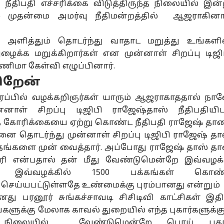
நீதிபதி எச்சரிக்கை விடுத்திருந்த நிலையில் இன்
ம் முதன்மை அமர்வு நீதிமன்றத்தில் ஆஜராகினார
ளித்தும் தொடர்ந்து வாதாட மறுத்து உங்களி
ழைக்க மறுக்கிறார்கள் என முன்னாள் சிறப்பு டிஜி
்ணிமா கேள்வி எழுப்பினார்.
ிறேன்
ப்பில் வழக்கறிஞர்கள் யாரும் ஆஜராகாததால் நா
னாள் சிறப்பு டிஜிபி ராஜேஷ்தாஸ் நீதிபதியிட
்த கோரிக்கையை ஏற்று கொண்ட நீதிபதி ராஜேஷ் தா
ை தொடர்ந்து முன்னாள் சிறப்பு டிஜிபி ராஜேஷ் தா
தங்களை முன் வைத்தார். அப்போது ராஜேஷ் தாஸ் தா
ி என்பதால் தன் மீது வேண்டுமென்றே இவ்வழக்
வும் இவ்வழக்கில் 1500 பக்கங்கள் கொண
ல் செய்யபட்டுள்ளதே உண்மைக்கு புரம்பானது என்றும்
னது பரனூர் சுங்கச்சாவடி சிசிடிவி காட்சிகள் இதி
களுக்கு மேலாக காவல் துறையில் எந்த புகார்களுக்கு
நிலையில் வேண்டுமென்றே பொய் புகா