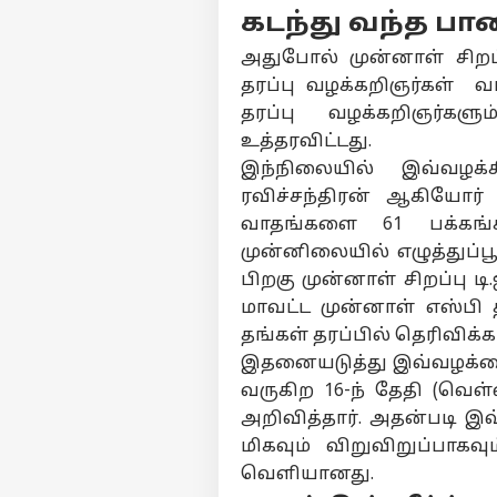
கடந்து வந்த பா
அதுபோல் முன்னாள் சிறப்ப
தரப்பு வழக்கறிஞர்கள் 
தரப்பு வழக்கறிஞர்களும்
உத்தரவிட்டது.
இந்நிலையில் இவ்வழக்
ரவிச்சந்திரன் ஆகியோர் 
வாதங்களை 61 பக்கங்
முன்னிலையில் எழுத்துப்ப
பர்ச
பிறகு முன்னாள் சிறப்பு டி.
மாவட்ட முன்னாள் எஸ்பி
மு
தங்கள் தரப்பில் தெரிவிக்
Hello Guest
இதனையடுத்து இவ்வழக்கை 
அர
வருகிற 16-ந் தேதி (வெள்ள
எங்களிடம்
அறிவித்தார். அதன்படி இவ்
விளம்பரம் செய்ய
மிகவும் விறுவிறுப்பாகவும
சுயவிவரம்
வெளியானது.
வேலைவாய்ப்புகள்