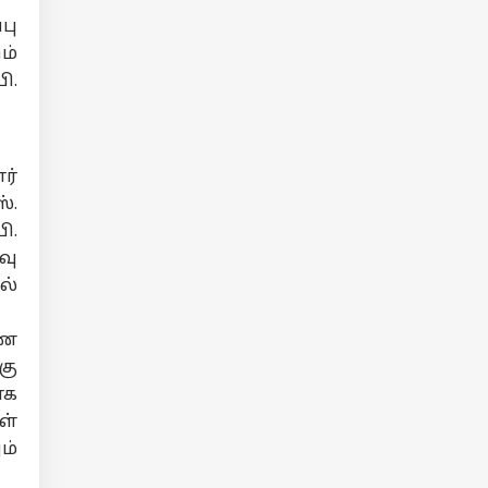
பு
ம்
ி.
ர்
்.
ி.
வு
ல்
ணை
கு
ாக
ள்
ம்