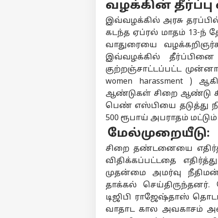
வழக்கின் தீர்ப்பு
ஆள
தொடர்புகொள்ள
கட்
இவ்வழக்கில் அரசு தரப்பில
கருத்துக்கேட்பு
கை
அர
கடந்த ஏப்ரல் மாதம் 13-ந்
வி
தனியுரிமை
கட்
கொள்கை
வாதுரையை வழக்கறிஞர்கள
கலக
இவ்வழக்கில் தீர்ப்பின
அத
குற்றஞ்சாட்டப்பட்ட முன்னாள
women harassment ) ஆக
’கை
உத
ஆண்டுகள் சிறை ஆண்டு ச
LOGIN
ஆய்
பெண் எஸ்பியை தடுத்து நி
நடத
500 ரூபாய் அபராதம் மட்டும் 
விஜ
மேல்முறையீடு:
சிறை தண்டனையை எதிர்த்த
விதிக்கப்பட்டதை எதிர்த
முதன்மை அமர்வு நீதிமன
தாக்கல் செய்திருந்தனர்.
டிஜிபி ராஜேஷ்தாஸ் தொடர
வாதாட கால அவகாசம் அளி