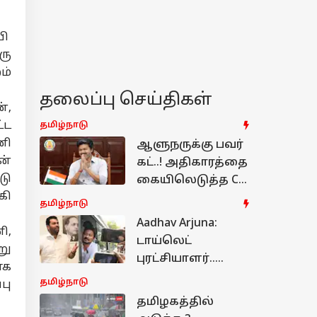
பி
ரு
ம்
தலைப்பு செய்திகள்
்,
்ட
தமிழ்நாடு
ணி
ஆளுநருக்கு பவர்
ன்
கட்..! அதிகாரத்தை
டு
கையிலெடுத்த CM
கி
விஜய் - அனுமதி
தமிழ்நாடு
கட்டாயம்,
Aadhav Arjuna:
ி,
கலக்கத்தில்
டாய்லெட்
ழ்நாடு
று
அதிகாரிகள்
புரட்சியாளர்..
ாக
தியாகியாக மாற்ற
தமிழ்நாடு
பு
முயற்சி..
தமிழகத்தில்
உதயநிதியை