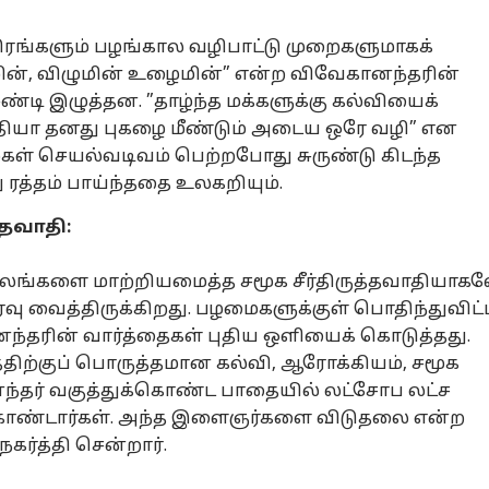
ிரங்களும் பழங்கால வழிபாட்டு முறைகளுமாகக்
ுமின், விழுமின் உழைமின்” என்ற விவேகானந்தரின்
டி இழுத்தன. ”தாழ்ந்த மக்களுக்கு கல்வியைக்
ியா தனது புகழை மீண்டும் அடைய ஒரே வழி” என
கள் செயல்வடிவம் பெற்றபோது சுருண்டு கிடந்த
து ரத்தம் பாய்ந்ததை உலகறியும்.
்தவாதி:
கலங்களை மாற்றியமைத்த சமூக சீர்திருத்தவாதியாக
ு வைத்திருக்கிறது. பழமைகளுக்குள் பொதிந்துவிட்
னல் கார்னர்
ந்தரின் வார்த்தைகள் புதிய ஒளியைக் கொடுத்தது.
திற்குப் பொருத்தமான கல்வி, ஆரோக்கியம், சமூக
ந்தர் வகுத்துக்கொண்ட பாதையில் லட்சோப லட்ச
க்கிய கட்டுரைகள்
டாப் ரீல்ஸ்
்டார்கள். அந்த இளைஞர்களை விடுதலை என்ற
ர்த்தி சென்றார்.
சியல்
அரசியல்
அரசியல்
அர