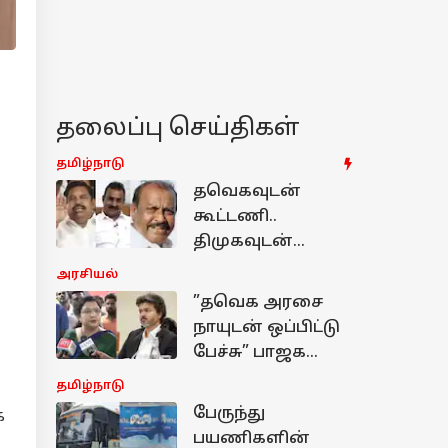
தலைப்பு செய்திகள்
தமிழ்நாடு
தவெகவுடன்
கூட்டணி..
திமுகவுடன்
பேச்சுவார்த்தை -
அரசியல்
எடப்பாடி மீது
”தவெக அரசை
வேலுமணி, நத்தம்
நாயுடன் ஒப்பிட்டு
விஸ்வநாதன்
பேச்சு” பாஜக
பாய்ச்சல்
கூட்டணியை
தமிழ்நாடு
உறுதி செய்த
பேருந்து
க
கனிமொழி?
பயணிகளின்