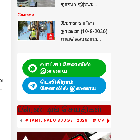
தாகம் தீர்க்க
தவெக அரசு
கோவை
முயற்சி..
கோவையில்
வரவேற்பை பெற்ற
நாளை (10-8-2026)
பயணி வாட்டர்
எங்கெல்லாம்
பாட்டில்!
கரண்ட்
இருக்காது? -
மின்வாரியம்
வாட்சப் சேனலில்
வெளியிட்ட லிஸ்ட்
இணைய
வே
டெலிகிராம்
சேனலில் இணைய
ட
ட்ரெண்டிங் செய்திகள்
#TAMIL NADU BUDGET 2026
# CM VIJAY
# UDH
சியல்