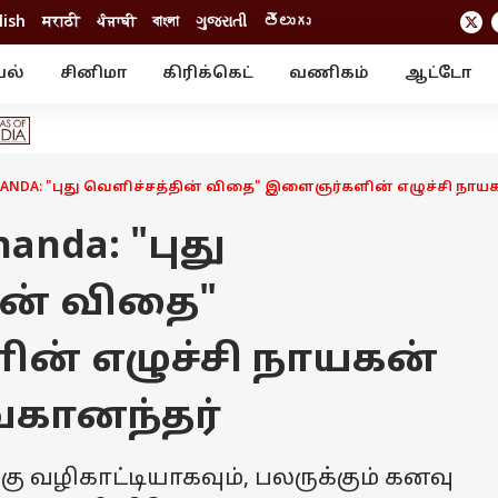
lish
मराठी
ਪੰਜਾਬੀ
বাংলা
ગુજરાતી
తెలుగు
யல்
சினிமா
கிரிக்கெட்
வணிகம்
ஆட்டோ
் ஸ்டோரீஸ்
வேலைவாய்ப்பு
க்ரைம்
ில்நுட்பம்
வீடியோ
ஃபோட்டோ கேல
NANDA: "புது வெளிச்சத்தின் விதை" இளைஞர்களின் எழுச்சி நாய
anda: "புது
ின் விதை"
் எழுச்சி நாயகன்
ேகானந்தர்
 வழிகாட்டியாகவும், பலருக்கும் கனவு