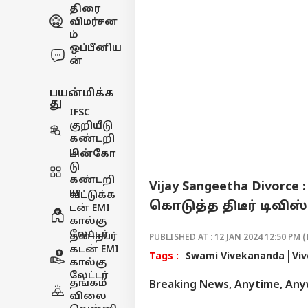
திரை
விமர்சன
ம்
ஒப்பீனிய
ன்
பயன்மிக்க
து
IFSC
குறியீடு
கண்டறி
ய
பின்கோ
டு
கண்டறி
Vijay Sangeetha Divor
ய
வீட்டுக்க
கொடுத்த திடீர் டிவி
டன் EMI
கால்கு
லேட்டர்
தனிநபர்
PUBLISHED AT : 12 JAN 2024 12:50 PM (
கடன் EMI
Tags :
Swami Vivekananda
Vi
கால்கு
லேட்டர்
தங்கம்
Breaking News, Anytime, An
விலை