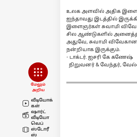
உலக அளவில் அதிக இளைஞர
ஐந்தாவது இடத்தில் இருக
இளைஞர்கள் சுவாமி விவேக
சில ஆண்டுகளில் அனைத்தி
அதுவே, சுவாமி விவேகானந்த
நன்றியாக இருக்கும்.
- டாக்டர். ஐசரி கே கணேஷ்
நிறுவனர் & வேந்தர், வேல
மேலும்
அறிய
வீடியோக்
கள்
ஷார்ட்
வீடியோ
வெப்
ஸ்டோரீ
ஸ்