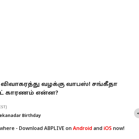
ce : விவாகரத்து வழக்கு வாபஸ்! சங்கீதா
ஸ்ட் காரணம் என்ன?
IST)
vekanadar Birthday
ywhere - Download ABPLIVE on
Android
and
iOS
now!