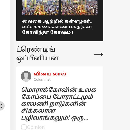
வைகை ஆற்றில் கள்ளழகர்..
டன் கணக்க
லட்சக்கணக்காண பக்தர்கள்
ருசியான ம
கோவிந்தா கோஷம் !
திருக்கல்
Colorful pict
ட்ரெண்டிங்
ஒப்பீனியன்
வினய் லால்
Columnist
மொராக்கோவின் உலக
கோப்பை போராட்டமும்
காலணி நாடுகளின்
சிக்கலான
பழிவாங்கலும்! ஒரு
பார்வை
Opinion