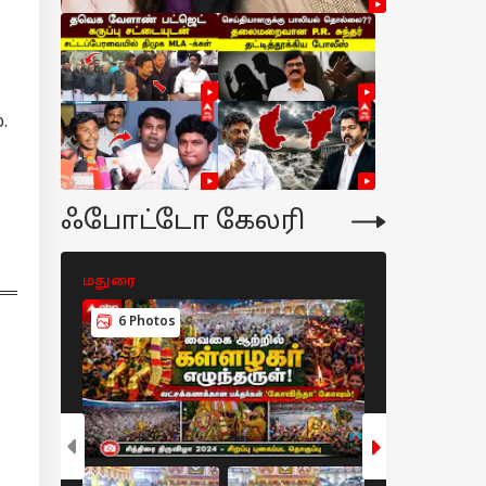
.
ஃபோட்டோ கேலரி
மதுரை
ஆன்மிகம்
6 Photos
7 Photos