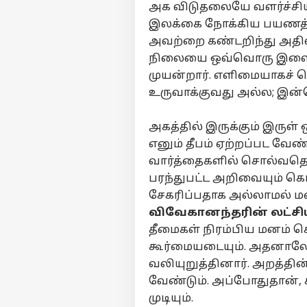
விளம்பரம் செய்ய
அக விடுதலையே வளர்ச்சியி
சுயவிவரம்
இலக்கை நோக்கிய பயணத்
அவற்றை கண்டறிந்து அதிலி
வேலைவாய்ப்புகள்
நிலையை ஒவ்வொரு இளைஞரு
”த
தொடர்புகொள்ள
நாய
முயன்றார். எளிமையாகச்
கருத்துக்கேட்பு
பேச
ஆட
உருவாக்குவது அல்ல; இன
கூ
தனியுரிமை
செ
கொள்கை
அகத்தில் இருக்கும் இருள
எனும் தீபம் ஏற்றப்பட வேண
வார்த்தைகளில் சொல்வதெ
நா
பரந்துபட்ட அறிவையும் கொ
ஆட
LOGIN
சிஎ
சேகரிப்பதாக அல்லாமல் 
வி
விவேகானந்தரின் லட்சிய
அம
தீமைகள் நிரம்பிய மனம் 
வச
கூர்மையடையும். அதனாலே
வலியுறுத்தினார். அறத்தின
வேண்டும். அப்போதுதான், ச
முடியும்.