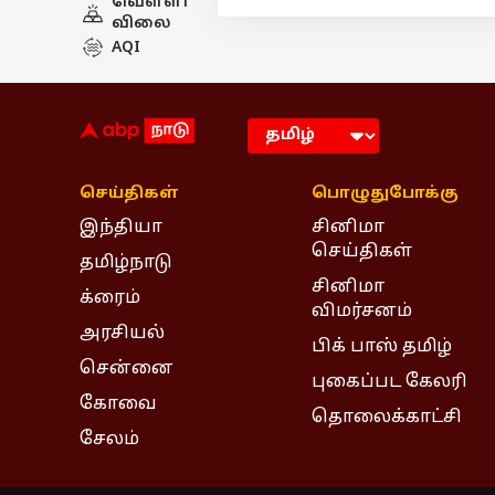
வெள்ளி
விலை
AQI
செய்திகள்
பொழுதுபோக்கு
இந்தியா
சினிமா
செய்திகள்
தமிழ்நாடு
சினிமா
க்ரைம்
விமர்சனம்
அரசியல்
பிக் பாஸ் தமிழ்
சென்னை
புகைப்பட கேலரி
கோவை
தொலைக்காட்சி
சேலம்