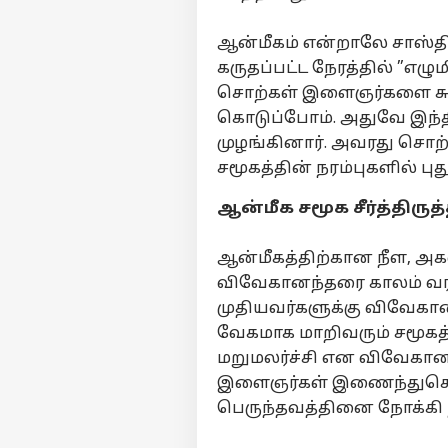
ஆன்மீகம் என்றாலே சாஸ்த
கருதப்பட்ட நேரத்தில் ”எழ
சொற்கள் இளைஞர்களை சுண்
கொடுப்போம். அதுவே இந்த
முழங்கினார். அவரது சொற்
சமூகத்தின் நரம்புகளில் பு
ஆன்மீக சமூக சீர்த்திருத
ஆன்மீகத்திற்கான நீள, அ
விவேகானந்தரை காலம் வரவ
பர்ச
முதியவர்களுக்கு விவேகான
வேகமாக மாறிவரும் சமூகத்
மறுமலர்ச்சி என விவேகான
மு
Hello Guest
இளைஞர்கள் இணைந்துகொண
பெருந்தவத்தினை நோக்கி நக
அர
எங்களிடம்