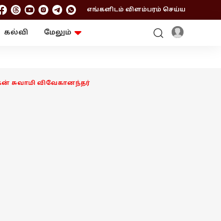
எங்களிடம் விளம்பரம் செய்ய
கல்வி
மேலும்
ஆன்மிகம்
ஆட்டோ
ரி
ட்ரெண்டிங்
சுற்றுலா
கன் சுவாமி விவேகானந்தர்