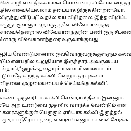
ன் வழி என தீர்க்கமாகச் சொன்னார் விவேகானந்தர்
தில் எவையெல்லாம் தடையாக இருக்கின்றனவோ,
ருந்து விடுபடுவதலே சுய விடுதலை. இந்த விழிப்பு
க்குள்ளும் ஏற்படுத்தவே விவேகானந்தர்
வெக அரசை
DMKவினர் தூங்கிக்
காவிரி விவகாரம் -
தொ
ுடன் ஒப்பிட்டு
கொண்டு
கருணாநிதியை
மற
 சொல்வதென்றால் விவேகானந்தரின் பணி ஒரு சீடன
்சு” பாஜக
்டோ
இருந்தார்களா?
தமிழ்நாடு
குத்திக்காட்டிய
தமிழ்நாடு
கூ
அர
்னொரு விவேகானந்தரை உருவாக்குவது.
ட்டணியை உறுதி
பஞ்ச்
விஜய்..! 1969ல்
மு
ய்த கனிமொழி?
பேசினார்களே? -
பேசியது என்ன?
வி
அமைச்சர் ரமேஷ்
சட்டமன்ற
கா
் ஒழிய வேண்டுமானால் ஒவ்வொருவருக்குள்ளும் கல்வ
அதிரடி கேள்விகள்
குறிப்புகள் இதோ..!
DM
்டும் என்பதில் உறுதியாக இருந்தார். அவருடைய
ன்றால்,”ஒழுக்கத்தையும் மனவலிமையையும்
ட்டின் மலிவான
TVK Vijay:
Sekar Babu: சாவின்
செ
டுப்பதே சிறந்த கல்வி. வெறும் தரவுகளை
்டோமேடிக்
அதிமுகவில்
விளிம்பிலும்
வெ
ன்ஜி எஸ்யுவி -
இருந்து
ஸ்டாலின் வாழ்க
எந
மனிதனை முழுமையடையச் செய்வதே கல்வி”.
லை, மைலேஜ்,
வந்தவர்களுக்கு
தான்.. கட்சி மாறும்
மா
ம்:
்சங்கள்,
முக்கிய பதவிகள்..
எண்ணமில்லை..
இன
கொண்ட ஒருவரிடம் கல்வி சென்றால் தீமை இன்னும்
திகள்
விஜய் எடுத்த
சேகர்பாபு
தம
முடிவு.. கொதிக்கும்
திட்டவட்டம்!
அற
யே அற உணர்வை முதலில் வளர்க்க வேண்டும் என
தவெக
் கரைகளுக்குள் பெருகும் ஏரியாக கல்வி இருத்தல்
தொண்டர்கள்!
முதாய நீரோட்டத்தை வளர்ச்சி எனும் கடலில் சேர்க்க