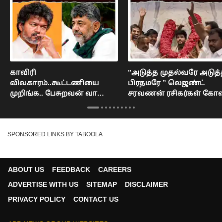
காவிரி
”அடுத்த முதல்வரே அடுத
விவகாரம்..கூட்டணியை
பிரதமரே ” லெஜண்ட்
முறிங்க.. பேசுறவன் வாயை
சரவணன் ரசிகர்கள் கோ
உடைங்க!”இயக்குநர்
: Legend Saravanan
கௌதமன் ஆவேசம்.. :
Cauvery Issue
SPONSORED LINKS BY TABOOLA
ABOUT US
FEEDBACK
CAREERS
ADVERTISE WITH US
SITEMAP
DISCLAIMER
PRIVACY POLICY
CONTACT US