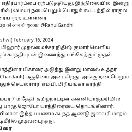
எதிர்பார்ப்பை ஏற்படுத்தியது. இந்நிலையில், இன்று
ில் (Kaimur) நடைபெறும் பொதுக் கூட்டத்தில் ராகுல்
உரையாற்ற உள்ளனர்.
यात्रा की आज की शुरुआत
@RahulGandhi
னல் கார்னர்
ashwi)
February 16, 2024
க்கிய கட்டுரைகள்
டாப் ரீல்ஸ்
்து பிஹார் முதலமைச்சர் நிதிஷ் குமார் வெளிய
ல் காந்தியுடன் இணைந்து பங்கேற்கும் முதல்
ழ்நாடு
மதுரை
சென்னை
மத
 யாத்திரை பிகாரை அடுத்து இன்று மாலை உத்தர
Chandauli) பகுதியை அடைகிறது. அங்கு நடைபெறும்
ச் செயலாளர், எம்.பி. பிரியங்கா காந்தி
Weather News:
மதுரையில் விஜய்
ரஜினியின் ரூ.1
மத
ன்னையில்
மகன் ஜேசன்
கோடி வாக்குறுதி
தவ
்பர் 7-ம் தேதி தமிழ்நாட்டின் கன்னியாகுமரியில்
ளுக்கப்போகும்
வி
சஞ்சய்
அரசியல்
என்னாச்சு ?
தமிழ்நாடு
ப
அர
தனது பாரத் ஜோடோ யாத்திரையை தொடங்கினார்.
ை.. மற்ற
போஸ்டர்கள்:
மேடையில்
பரி
ியிலான இந்த பயணம் கடந்த ஆண்டு ஜனவரி மாதம்
ட்டங்களில்? -
தவெகவின் அடுத்த
ஓபனாக
குட
ன்றைய
தலைவரா?
பதிலளித்த லதா
்மீரில் முடிவடைந்தது.
ானிலை
ரஜினிகாந்த்
திரை
லவரம்!