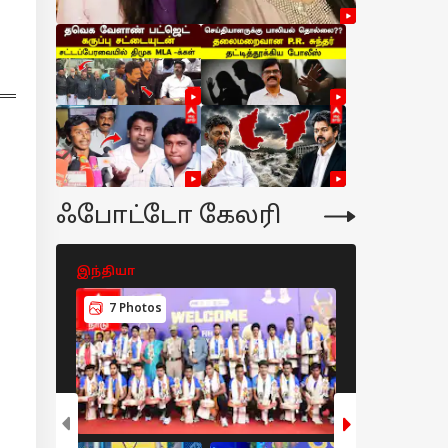
ருணாநிதி மீது
ைமுக அட்டாக்,
்பர் படிக்கணும்”
உதயநிதிக்கு
்டப்பேரவையில்
 விஜய் பதிலடி
ஃபோட்டோ கேலரி
இந்தியா
இந்தியா
7 Photos
8 Photos