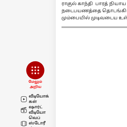
ராகுல் காந்தி பாரத் நிய
இன
நடைபயணத்தை தொடங்கியுள
பாட
LOGIN
மும்பையில் முடிவடைய உள
போ
விழ
அத
முட
மேலும்
அறிய
வீடியோக்
கள்
ஷார்ட்
வீடியோ
வெப்
ஸ்டோரீ