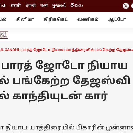
lish
मराठी
ਪੰਜਾਬੀ
বাংলা
ગુજરાતી
తెలుగు
யல்
சினிமா
கிரிக்கெட்
வணிகம்
ஆட்டோ
் ஸ்டோரீஸ்
வேலைவாய்ப்பு
க்ரைம்
ில்நுட்பம்
வீடியோ
ஃபோட்டோ கேல
UL GANDHI: பாரத் ஜோடோ நியாய யாத்திரையில் பங்கேற்ற தேஜஸ்வி 
i: பாரத் ஜோடோ நியாய
ல் பங்கேற்ற தேஜஸ்வி
ல் காந்தியுடன் கார்
டோ நியாய யாத்திரையில் பிகாரின் முன்னா