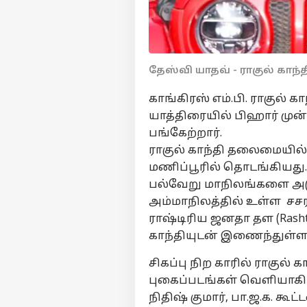
தேஸ்வி யாதவ் - ராகுல் காந்
காங்கிரஸ் எம்.பி. ராகுல்
யாத்திரையில் பிஹார் மு
பங்கேற்றார்.
ராகுல் காந்தி தலைமையில்
மணிப்பூரில் தொடங்கியது.
பல்வேறு மாநிலங்களை அடுத
அம்மாநிலத்தில் உள்ள சசர
ராஷ்டிரிய ஜனதா தள (Rasht
காந்தியுடன் இணைந்துள்ளா
சிகப்பு நிற காரில் ராகுல் 
புகைப்படங்கள் வெளியாகி
நிதிஷ் குமார், பா.ஜ.க. க