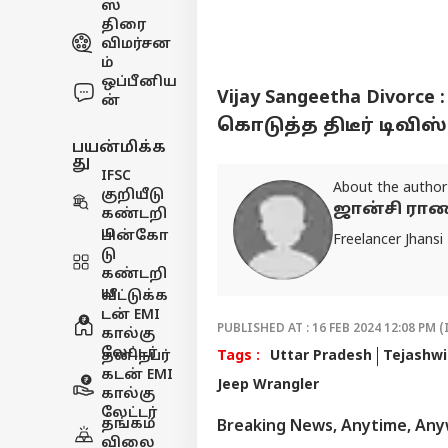
ஸ்
திரை
விமர்சன
ம்
ஒப்பீனிய
Vijay Sangeetha Divor
ன்
கொடுத்த திடீர் டிவி
பயன்மிக்க
து
IFSC
About the author
குறியீடு
ஜான்சி ரா
கண்டறி
ய
பின்கோ
Freelancer Jhansi
டு
கண்டறி
ய
வீட்டுக்க
டன் EMI
PUBLISHED AT : 16 FEB 2024 12:08 PM (
கால்கு
லேட்டர்
தனிநபர்
Tags :
Uttar Pradesh
Tejashwi
கடன் EMI
Jeep Wrangler
கால்கு
லேட்டர்
தங்கம்
Breaking News, Anytime, An
விலை