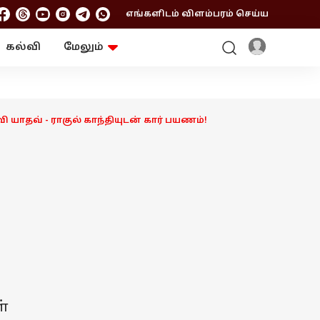
எங்களிடம் விளம்பரம் செய்ய
கல்வி
மேலும்
ஆன்மிகம்
ஆட்டோ
ரி
ட்ரெண்டிங்
சுற்றுலா
யாதவ் - ராகுல் காந்தியுடன் கார் பயணம்!
ள்