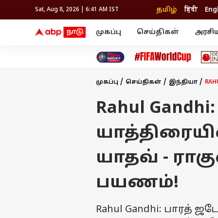
தமிழ்
हिंदी
Eng
Sat, Aug 8, 2026 | 6:41 AM IST
முகப்பு
செய்திகள்
அரசி
செய்திகள்
கல்வி
வெப
தஞ்சாவூர்
தமிழ்நாடு
பிக் பாஸ் தமிழ்
அரசியல்
திரை விமர்சனம்
நெல்லை
சென்னை
தொலைக்காட்சி
லைப்ஸ்டைல்
தொழ
கோவை
வேலூர்
முகப்பு
செய்திகள்
இந்தியா
RAH
மதுரை
உணவு
காஞ்சிபுரம்
சேலம்
திருச்சி
செங்கல்பட்டு
இந்தியா
Rahul Gandh
உலகம்
திருவண்ணாமலை
மயிலாடுதுறை
யாத்திரையி
யாதவ் - ராகு
பயணம்!
Rahul Gandhi: பாரத் ஜ