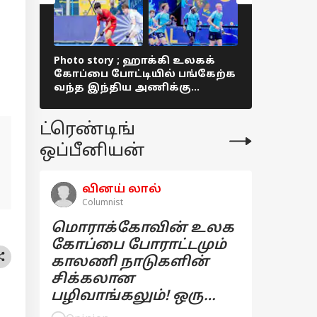
Photo story ; ஹாக்கி உலகக்
Photo story
கோப்பை போட்டியில் பங்கேற்க
ஜூனியர்
வந்த இந்திய அணிக்கு
ஹாக்கி போ
மதுரையில் உற்சாக வரவேற்பு !
சிறப்பாக 
ட்ரெண்டிங்
ஒப்பீனியன்
வினய் லால்
Columnist
மொராக்கோவின் உலக
கோப்பை போராட்டமும்
காலணி நாடுகளின்
சிக்கலான
பழிவாங்கலும்! ஒரு
பார்வை