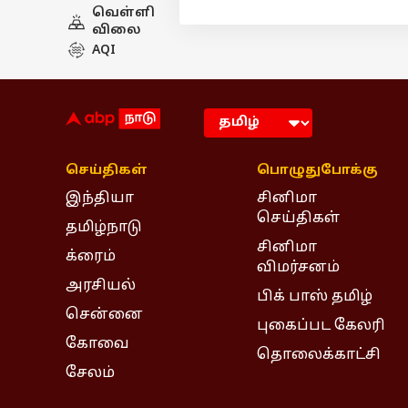
வெள்ளி
விலை
AQI
செய்திகள்
பொழுதுபோக்கு
இந்தியா
சினிமா
செய்திகள்
தமிழ்நாடு
சினிமா
க்ரைம்
விமர்சனம்
அரசியல்
பிக் பாஸ் தமிழ்
சென்னை
புகைப்பட கேலரி
கோவை
தொலைக்காட்சி
சேலம்