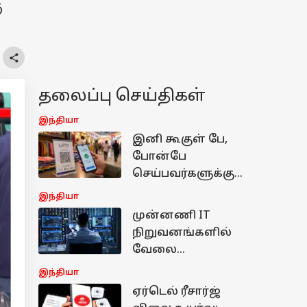
ு
தலைப்பு செய்திகள்
இந்தியா
இனி கூகுள் பே,
போன்பே
செய்பவர்களுக்கு
பேரதிர்ச்சியா?
இந்தியா
மத்திய அரசு
முன்னணி IT
எடுத்த அதிரடி
நிறுவனங்களில்
முடிவு!
வேலை
வேண்டுமா? இந்த
இந்தியா
4 திறன்களை
ஏர்டெல் ரீசார்ஜ்
இப்போதே