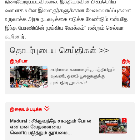
நிறைவேற்றப்படவில்லை. இந்தியாவின் மிகப்பெரிய
வளமாக உள்ள இளைஞர்களுக்கான வேலைவாய்ப்புகளை
உருவாக்க அரசு நடவடிக்கை எடுக்க வேண்டும் என்பதே
இந்த பேரணியின் முக்கிய நோக்கம்” என்றும் செல்வா
கூறினார்.
தொடர்புடைய செய்திகள் >>
இந்தியா
இந்தியா
சபரிமலை: கனமழைக்கு மத்தியிலும்
ஆவணி, ஓணம் பூஜைகளுக்கு
முன்பதிவு துவக்கம்!
இதையும் படிக்க
Madurai ; சீக்குவந்தே சாகனும் போல
Ma
என மன வேதனையை
வே
வெளிப்படுத்தும் தூய்மை
கட
பணியாளர்கள் !
!