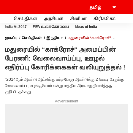
செய்திகள்
அரசியல்
சினிமா
கிரிக்கெட்
வணி
India At 2047
FIFA உலக்கோப்பை
Ideas of India
முகப்பு
செய்திகள்
இந்தியா
மதுரையில் “காக்ரோச்”
அமைப்பின் பேரணி: வேலைவாய்ப்பு, ஊழல் எதிர்ப்பு
மதுரையில் “காக்ரோச்” அமைப்பின்
கோரிக்கைகள் வலியுறுத்தல் !
பேரணி: வேலைவாய்ப்பு, ஊழல்
எதிர்ப்பு கோரிக்கைகள் வலியுறுத்தல் !
“2014ஆம் ஆண்டு ஆட்சிக்கு வந்தபோது ஆண்டுக்கு 2 கோடி பேருக்கு
வேலைவாய்ப்பு வழங்குவோம் என்று மத்திய அரசு உறுதியளித்தது. -
குறிப்பிடதக்கது.
Advertisement