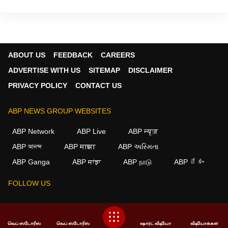
ABOUT US
FEEDBACK
CAREERS
ADVERTISE WITH US
SITEMAP
DISCLAIMER
PRIVACY POLICY
CONTACT US
ABP NEWS GROUP WEBSITES
ABP Network
ABP Live
ABP न्यूज़
ABP আনন্দ
ABP माझा
ABP અસ્મિતા
×
ABP Ganga
ABP ਸਾਂਝਾ
ABP நாடு
ABP దేశం
We use cookies to improve your experience, analyze
traffic, and personalize content. By clicking "Allow", you
FOLLOW US
agree to our use of cookies.
Decline
Allow
This website follows the
DNPA Code of Ethics.
Copyright@2026.
வெப் ஸ்டோரீஸ்
வெப் ஸ்டோரீஸ்
ஷார்ட் வீடியோ
வீடியோக்கள்