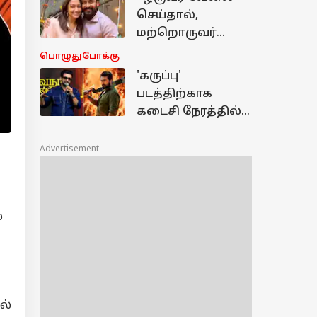
போடும் ப்ளான் -
செய்தால்,
அடுத்து
மற்றொருவர்
நடக்கப்போவது
குழந்தைகளுடன்
பொழுதுபோக்கு
என்ன?
இருப்போம்"...
'கருப்பு'
பெற்றோர்களாக
படத்திற்காக
சூர்யா–ஜோதிகா
கடைசி நேரத்தில்
எடுத்த முடிவு
வாங்கிய கடன்...
மனம் திறந்த
Advertisement
சூர்யா!
்
ல்