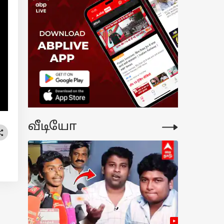
i Krithigai 2026:
ோகரா..!
ிக்கிருத்திகை
ளையா? நாளை
ுநாளா? விரதம்
ப்பது எப்படி?
வீடியோ