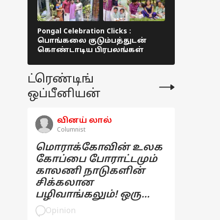
Pongal Celebration Clicks :
Parasakthi 
பொங்கலை குடும்பத்துடன்
உலகை அறிம
கொண்டாடிய பிரபலங்கள்
விழா ! 60க
நடிகர்கள்
ட்ரெண்டிங்
ஒப்பீனியன்
வினய் லால்
Columnist
மொராக்கோவின் உலக
கோப்பை போராட்டமும்
காலணி நாடுகளின்
சிக்கலான
பழிவாங்கலும்! ஒரு
பார்வை
Opinion