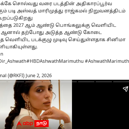
ஓக்கே சொல்வது வரை படத்தின் அதிகாரப்பூர்வ
ம் படி அஸ்வத் மாரிமுத்து ராஜ்கமல் நிறுவனத்திடம்
ூறப்படுகிறது
னல் கார்னர்
த்தை 2027 ஆம் ஆண்டு பொங்கலுக்கு வெளியிட
்தது. ஆனால் தற்போது அடுத்த ஆண்டு கோடை
க்கிய கட்டுரைகள்
டாப் ரீல்ஸ்
ை வெளியிட படக்குழு முடிவு செய்துள்ளதாக சினிமா
ளியாகியுள்ளது.
ழ்நாடு
தமிழ்நாடு
தமிழ்நாடு
தமி
on
ir_Ashwath
#HBDAshwathMarimuthu
#AshwathMarimut
onal (@RKFI)
June 2, 2026
CM Vijay: பட்ஜெட்
Seeman: தவெக
‘'B
வட்டங்களுக்கு
கூட்டத்தொடர்
பட்ஜெட் வெற்று
மக்
்று
்டோ
முடியட்டும்...
தஞ்சாவூர்
அறிக்கை...
ஆட்டோ
பட்
ஆன
சரிக்கை..! 4
பறிபோகப்போகும்
வெட்கக்கேடு -
Wa
வட்டங்களில்
பதவி..! அச்சத்தில்
விஜய் அரசின்
இரு
மழை - தமிழக
அமைச்சர்கள்!
நிதிநிலை
வி
ானிலை
அறிக்கை
ஸ்
ிக்கை
விமர்சித்த சீமான்