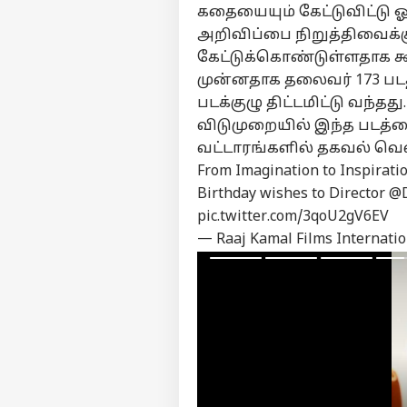
கதையையும் கேட்டுவிட்டு 
அறிவிப்பை நிறுத்திவைக்கு
கேட்டுக்கொண்டுள்ளதாக க
பர்ச
முன்னதாக தலைவர் 173 பட
படக்குழு திட்டமிட்டு வந
மு
விடுமுறையில் இந்த படத்த
Hello Guest
வட்டாரங்களில் தகவல் வெ
தமி
From Imagination to Inspirati
எங்களிடம்
Birthday wishes to Director
@D
விளம்பரம் செய்ய
pic.twitter.com/3qoU2gV6EV
சுயவிவரம்
— Raaj Kamal Films Internati
வேலைவாய்ப்புகள்
12
தொடர்புகொள்ள
மா
கருத்துக்கேட்பு
இன
ஆட
எச்
தனியுரிமை
மா
கொள்கை
கன
வ
அற