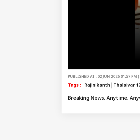
475
தர
LOGIN
கிர
ரூ.
மு
வா
எவ்
PUBLISHED AT : 02 JUN 2026 01:57 PM (
Tags :
Rajinikanth
Thalaivar 1
Breaking News, Anytime, An