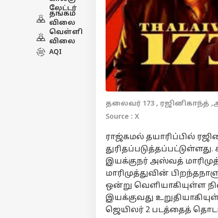
லேட்டர்
தங்கம்
விலை
வெள்ளி
விலை
AQI
தலைவர் 173 , ரஜினிகாந்த் ,
Source : X
ராஜ்கமல் தயாரிப்பில் ரஜ
துரிதப்படுத்தப்பட்டுள்ளது. 
இயக்குநர் அஸ்வத் மாரிமுத
மாரிமுத்துவின் பிறந்தநாளு
ஒன்று வெளியாகியுள்ள நி
இயக்குவது உறுதியாகியுள
ஜெயிலர் 2 படத்தைத் தொடர