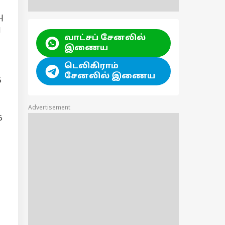
ு
ு
வாட்சப் சேனலில்
இணைய
டெலிகிராம்
சேனலில் இணைய
்
Advertisement
்