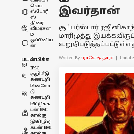
வீடியோ
வெப்
இவர்தான்
ஸ்டோரீ
ஸ்
திரை
சூப்பர்ஸ்டார் ரஜினிகாந
விமர்சன
ம்
மாரிமுத்து இயக்கவிர
ஒப்பீனிய
உறுதிபடுத்தப்பட்டுள்ள
ன்
Written By :
ராகேஷ் தாரா
| Updated
பயன்மிக்க
து
IFSC
குறியீடு
கண்டறி
ய
பின்கோ
டு
கண்டறி
ய
வீட்டுக்க
டன் EMI
கால்கு
லேட்டர்
தனிநபர்
கடன் EMI
கால்கு