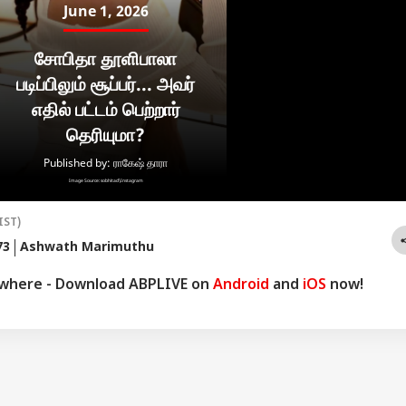
 கிமீ ரேஞ்ச்
தஞ்சை
ஒரே சார்ஜில் 150
Aad
ும் ஹூண்டாய்
அரண்மனையில்
கி.மீட்டர் மைலேஜ்..
அர
ெட்டா EV கார
தமிழக ஆளுநர்
வரப்போகிறது
ஆட
2 லட்சம்
ராஜேந்திர
Ather Konarc இ
நா
ன்பணத்தில்
விஸ்வநாத்
ஸ்கூட்டர்! விலை
மற
ங்கினால் EMI
அர்லேகர்!
எவ்ளோ?
இரு
வளவு வரும்.?
IST)
73
Ashwath Marimuthu
ywhere - Download ABPLIVE on
Android
and
iOS
now!