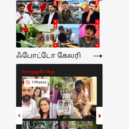
ஃபோட்டோ கேலரி
பொழுதுபோக்கு
பொழுதுபோக
7 Photos
8 Photos