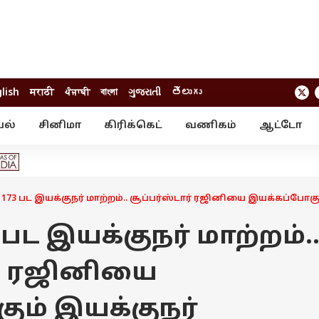
lish
मराठी
ਪੰਜਾਬੀ
বাংলা
ગુજરાતી
తెలుగు
யல்
சினிமா
கிரிக்கெட்
வணிகம்
ஆட்டோ
் ஸ்டோரீஸ்
வேலைவாய்ப்பு
க்ரைம்
ில்நுட்பம்
வீடியோ
ஃபோட்டோ கேல
73 பட இயக்குநர் மாற்றம்.. சூப்பர்ஸ்டார் ரஜினியை இயக்கப்போக
பட இயக்குநர் மாற்றம்.
ர் ரஜினியை
ும் இயக்குநர்