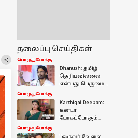
தலைப்பு செய்திகள்
பொழுதுபோக்கு
Dhanush: தமிழ்
தெரியவில்லை
என்பது பெருமை
அல்ல..
பொழுதுபோக்கு
அவமானம்தான் -
Karthigai Deepam:
மாணவர்களுக்கு
கனடா
தனுஷ் அட்வைஸ்
போகப்போகும்
ரேவதி..
பொழுதுபோக்கு
சாமுண்டீஸ்வரி
"ஒருவர் வேலை