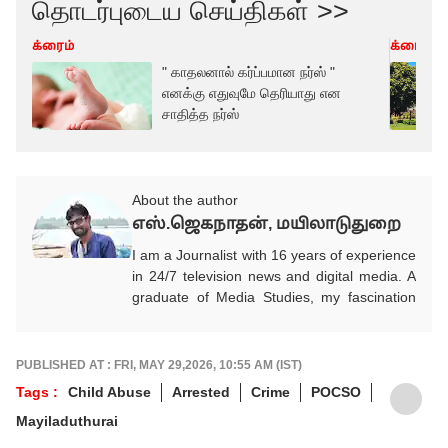
தொடர்புடைய செய்திகள் >>
க்ரைம்
க்ரைம்
" காதலனால் கர்ப்பமான நர்ஸ் "
எனக்கு எதுவுமே தெரியாது என
சாதித்த நர்ஸ்
About the author
எஸ்.ஜெகநாதன், மயிலாடுதுறை
I am a Journalist with 16 years of experience
in 24/7 television news and digital media. A
graduate of Media Studies, my fascination
with a media career began in childhood and
gradually transformed into a deep
professional commitment to Journalism with
PUBLISHED AT : FRI, MAY 29,2026, 10:55 AM (IST)
truth and social responsibility. I entered
Tags :
Child Abuse
Arrested
Crime
POCSO
Journalism during the early phase of digital
Mayiladuthurai
platform growth and adapted to the evolving
media landscape by effectively using MOJO