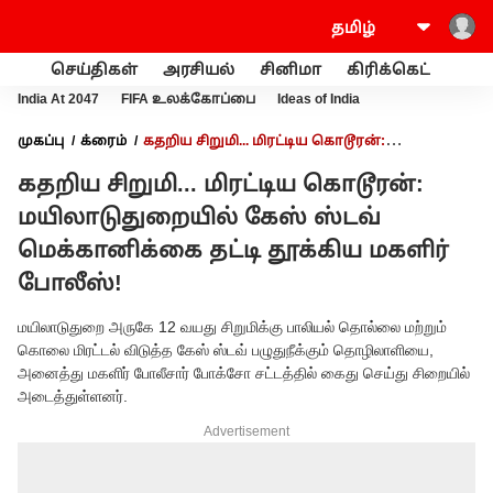
செய்திகள்
அரசியல்
சினிமா
கிரிக்கெட்
வணி
India At 2047
FIFA உலக்கோப்பை
Ideas of India
முகப்பு
க்ரைம்
கதறிய சிறுமி... மிரட்டிய கொடூரன்:
மயிலாடுதுறையில் கேஸ் ஸ்டவ் மெக்கானிக்கை தட்டி தூக்கிய
கதறிய சிறுமி... மிரட்டிய கொடூரன்:
மகளிர் போலீஸ்!
மயிலாடுதுறையில் கேஸ் ஸ்டவ்
மெக்கானிக்கை தட்டி தூக்கிய மகளிர்
போலீஸ்!
மயிலாடுதுறை அருகே 12 வயது சிறுமிக்கு பாலியல் தொல்லை மற்றும்
கொலை மிரட்டல் விடுத்த கேஸ் ஸ்டவ் பழுதுநீக்கும் தொழிலாளியை,
அனைத்து மகளிர் போலீசார் போக்சோ சட்டத்தில் கைது செய்து சிறையில்
அடைத்துள்ளனர்.
Advertisement