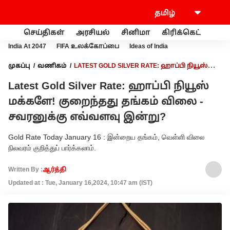
செய்திகள்
அரசியல்
சினிமா
கிரிக்கெட்
வணி
India At 2047
FIFA உலக்கோப்பை
Ideas of India
முகப்பு
வணிகம்
LATEST GOLD SILVER RATE: ஹாப்பி நியூஸ்
மக்களே! குறைந்தது தங்கம் விலை - சவரனுக்கு எவ்வளவு
Latest Gold Silver Rate: ஹாப்பி நியூஸ்
இன்று?
மக்களே! குறைந்தது தங்கம் விலை -
சவரனுக்கு எவ்வளவு இன்று?
Gold Rate Today January 16 : இன்றைய தங்கம், வெள்ளி விலை
நிலவரம் குறித்துப் பார்க்கலாம்.
Written By :
ஆர்த்தி
Updated at : Tue, January 16,2024, 10:47 am (IST)