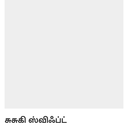
சுசுகி ஸ்விஃப்ட்