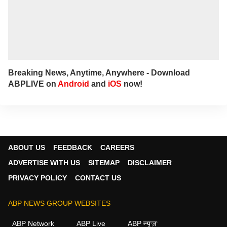
articles related to politics, national and
international events to the public. Currently
she works as Associate Producer in ABP
NADU Tamil website.
Breaking News, Anytime, Anywhere - Download
ABPLIVE on
Android
and
iOS
now!
ABOUT US
FEEDBACK
CAREERS
ADVERTISE WITH US
SITEMAP
DISCLAIMER
PRIVACY POLICY
CONTACT US
ABP NEWS GROUP WEBSITES
ABP Network
ABP Live
ABP न्यूज़