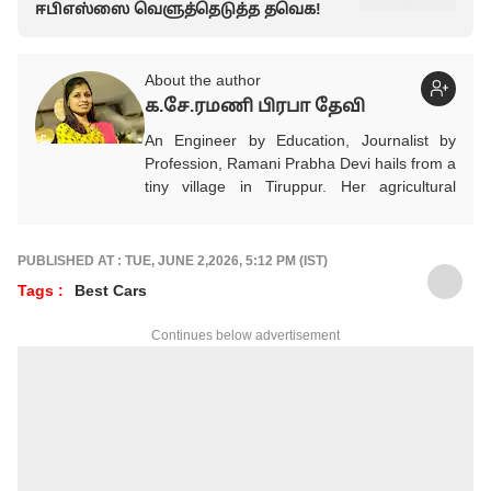
ஈபிஎஸ்ஸை வெளுத்தெடுத்த தவெக!
About the author
க.சே.ரமணி பிரபா தேவி
An Engineer by Education, Journalist by
Profession, Ramani Prabha Devi hails from a
tiny village in Tiruppur. Her agricultural
background influenced to take part in the
welfare of society.She quit her job from IT
industry and joined Journalism with utmost
PUBLISHED AT : TUE, JUNE 2,2026, 5:12 PM (IST)
enthusiasm. She has been working in Tamil
Tags :
Best Cars
media for the past 11 years. Her areas of
focus are Education, Jobs, Politics,
Continues below advertisement
Psychology, Women, Health, Positive and
Social Awareness news. She is the author of
3 books and got many awards. She keenly
researches and provides accurate and
detailed updated news on Education, Jobs
which are important to each and everyone.
In addition to that, she writes news and