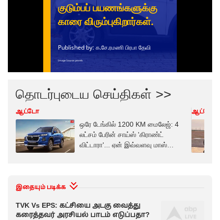
தொடர்புடைய செய்திகள் >>
ஆட்டோ
ஆட்டோ
ஒரே டேங்கில் 1200 KM மைலேஜ்: 4
லட்சம் பேரின் சாய்ஸ் 'கிராண்ட்
விட்டாரா'... ஏன் இவ்வளவு மாஸ்
தெரியுமா?
இதையும் படிக்க
TVK Vs EPS: கட்சியை அடகு வைத்து
கரைத்தவர் அரசியல் பாடம் எடுப்பதா?