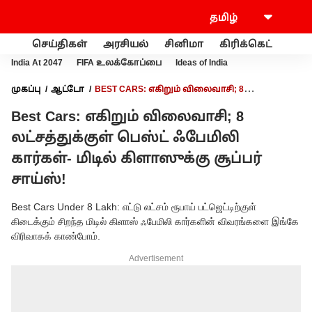
செய்திகள்
அரசியல்
சினிமா
கிரிக்கெட்
வணி
India At 2047
FIFA உலக்கோப்பை
Ideas of India
முகப்பு
ஆட்டோ
BEST CARS: எகிறும் விலைவாசி; 8
லட்சத்துக்குள் பெஸ்ட் ஃபேமிலி கார்கள்- மிடில் கிளாஸுக்கு சூப்பர்
Best Cars: எகிறும் விலைவாசி; 8
சாய்ஸ்!
லட்சத்துக்குள் பெஸ்ட் ஃபேமிலி
கார்கள்- மிடில் கிளாஸுக்கு சூப்பர்
சாய்ஸ்!
Best Cars Under 8 Lakh: எட்டு லட்சம் ரூபாய் பட்ஜெட்டிற்குள்
கிடைக்கும் சிறந்த மிடில் கிளாஸ் ஃபேமிலி கார்களின் விவரங்களை இங்கே
விரிவாகக் காண்போம்.
Advertisement