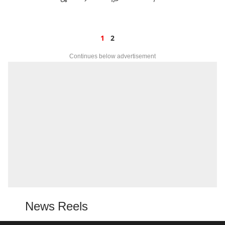
1
2
Continues below advertisement
News Reels