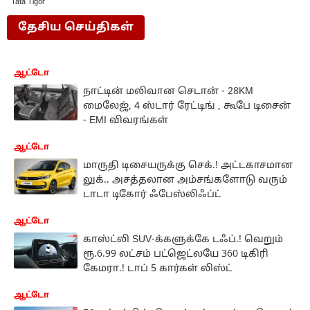
Tata Tigor
தேசிய செய்திகள்
ஆட்டோ
நாட்டின் மலிவான செடான் - 28KM
மைலேஜ், 4 ஸ்டார் ரேட்டிங் , கூபே டிசைன்
- EMI விவரங்கள்
ஆட்டோ
மாருதி டிசையருக்கு செக்.! அட்டகாசமான
லுக்.. அசத்தலான அம்சங்களோடு வரும்
டாடா டிகோர் ஃபேஸ்லிஃப்ட்
ஆட்டோ
காஸ்ட்லி SUV-க்களுக்கே டஃப்.! வெறும்
ரூ.6.99 லட்சம் பட்ஜெட்லயே 360 டிகிரி
கேமரா.! டாப் 5 கார்கள் லிஸ்ட்
ஆட்டோ