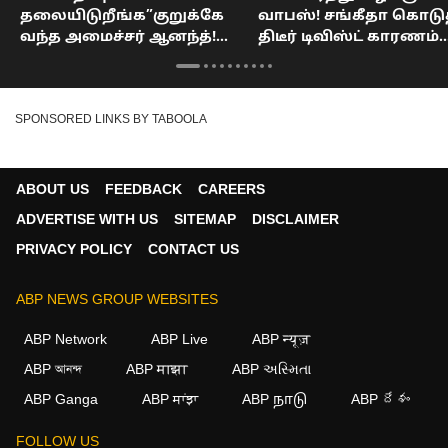
தலையிடுறீங்க”குறுக்கே
வாபஸ்! சங்கீதா கொடு
வந்த அமைச்சர் ஆனந்த்!
திடீர் டிவிஸ்ட் காரணம்
சிரித்த ஆதவ் அர்ஜூனா :
என்ன? : Vijay
DMK MLA vs TVK MLA
SPONSORED LINKS BY TABOOLA
ABOUT US
FEEDBACK
CAREERS
ADVERTISE WITH US
SITEMAP
DISCLAIMER
PRIVACY POLICY
CONTACT US
ABP NEWS GROUP WEBSITES
ABP Network
ABP Live
ABP न्यूज़
ABP আনন্দ
ABP माझा
ABP અસ્મિતા
ABP Ganga
ABP ਸਾਂਝਾ
ABP நாடு
ABP దేశం
FOLLOW US