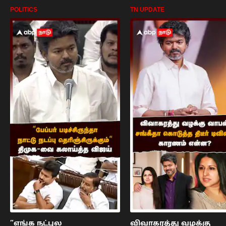
POLITICS
TN UPDATE
”எங்க நட்புல
விவாகரத்து வழக்கு