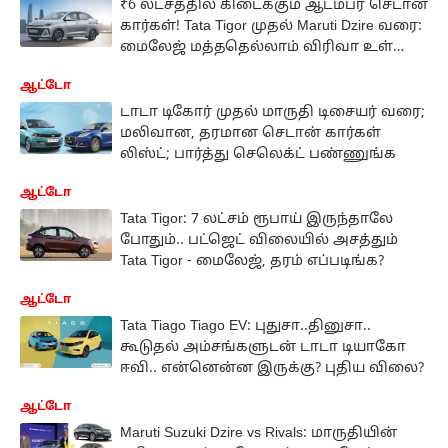
₹6 லட்சத்தில் கிடைக்கும் ஆடம்பர செடான்
கார்கள்! Tata Tigor முதல் Maruti Dzire வரை:
மைலேஜ் மத்ததெல்லாம் விரிவா உள்ளே
இருக்கு
ஆட்டோ
டாடா டிகோர் முதல் மாருதி டிசையர் வரை;
மலிவான, தரமான செடான் கார்கள்
லிஸ்ட்; பார்த்து செலெக்ட் பண்ணுங்க
ஆட்டோ
Tata Tigor: 7 லட்சம் ரூபாய் இருந்தாலே
போதும்.. பட்ஜெட் விலையில் அசத்தும்
Tata Tigor - மைலேஜ், தரம் எப்படிங்க?
ஆட்டோ
Tata Tiago Tiago EV: புதுசா..தினுசா..
கூடுதல் அம்சங்களுடன் டாடா டியாகோ
ஈவி.. என்னென்ன இருக்கு? புதிய விலை?
ஆட்டோ
Maruti Suzuki Dzire vs Rivals: மாருதியின்