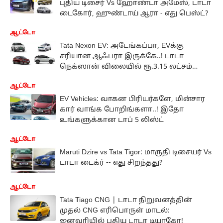
புதிய டிசைர் Vs ஹோண்டா அமேஸ், டாடா
டைகோர், ஹுண்டாய் ஆரா - எது பெஸ்ட்?
ஆட்டோ
Tata Nexon EV: அடேங்கப்பா, EVக்கு
சரியான ஆஃபரா இருக்கே..! டாடா
நெக்ஸான் விலையில் ரூ.3.15 லட்சம்
வரை தள்ளுபடி
ஆட்டோ
EV Vehicles: வாகன பிரியர்களே, மின்சார
கார் வாங்க போறிங்களா..! இதோ
உங்களுக்கான டாப் 5 லிஸ்ட்
ஆட்டோ
Maruti Dzire vs Tata Tigor: மாருதி டிசையர் Vs
டாடா டைக்ர் -- எது சிறந்தது?
ஆட்டோ
Tata Tiago CNG | டாடா நிறுவனத்தின்
முதல் CNG எரிபொருள் மாடல்:
ஜனவரியில் புதிய டாடா டியாகோ!