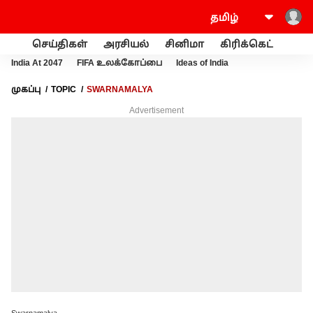
செய்திகள்
அரசியல்
சினிமா
கிரிக்கெட்
வணி
India At 2047
FIFA உலக்கோப்பை
Ideas of India
முகப்பு
TOPIC
SWARNAMALYA
Advertisement