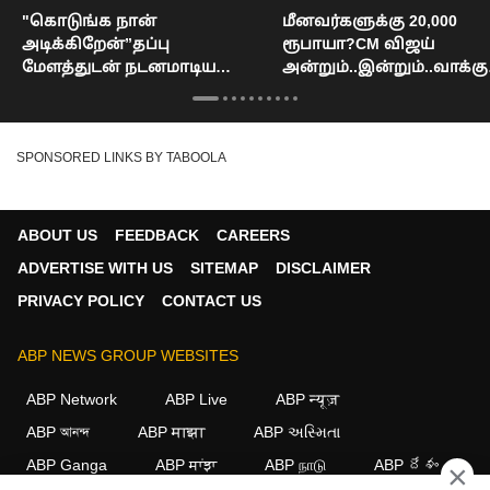
"கொடுங்க நான்
மீனவர்களுக்கு 20,000
அடிக்கிறேன்”தப்பு
ரூபாயா?CM விஜய்
மேளத்துடன் நடனமாடிய
அன்றும்..இன்றும்..வாக்கு
சந்திரபாபு நாயுடு! :
தி vs பட்ஜெட் : Vijay VS Ma
Chandrababu Naidu
Wilson
SPONSORED LINKS BY TABOOLA
ABOUT US
FEEDBACK
CAREERS
ADVERTISE WITH US
SITEMAP
DISCLAIMER
PRIVACY POLICY
CONTACT US
ABP NEWS GROUP WEBSITES
ABP Network
ABP Live
ABP न्यूज़
ABP আনন্দ
ABP माझा
ABP અસ્મિતા
ABP Ganga
ABP ਸਾਂਝਾ
ABP நாடு
ABP దేశం
×