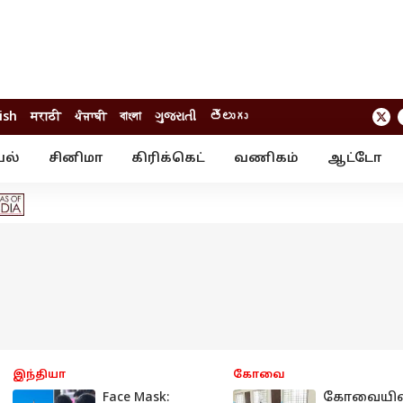
ish
मराठी
ਪੰਜਾਬੀ
বাংলা
ગુજરાતી
తెలుగు
யல்
சினிமா
கிரிக்கெட்
வணிகம்
ஆட்டோ
் ஸ்டோரீஸ்
வேலைவாய்ப்பு
க்ரைம்
ில்நுட்பம்
வீடியோ
ஃபோட்டோ கேல
இந்தியா
கோவை
Face Mask:
கோவையில