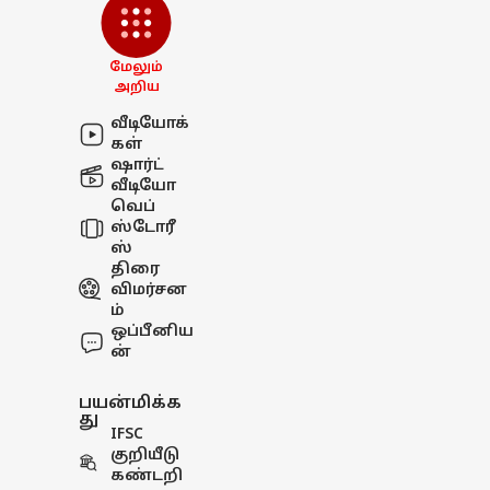
மேலும்
அறிய
வீடியோக்
கள்
ஷார்ட்
வீடியோ
வெப்
ஸ்டோரீ
ஸ்
திரை
விமர்சன
ம்
ஒப்பீனிய
ன்
பயன்மிக்க
து
IFSC
குறியீடு
கண்டறி