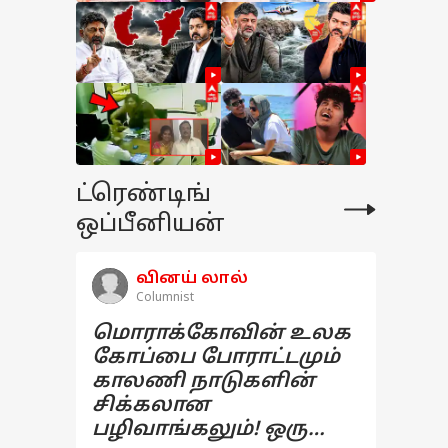
ட்ரெண்டிங்
ஒப்பீனியன்
வினய் லால்
Columnist
மொராக்கோவின் உலக
கோப்பை போராட்டமும்
காலணி நாடுகளின்
சிக்கலான
பழிவாங்கலும்! ஒரு