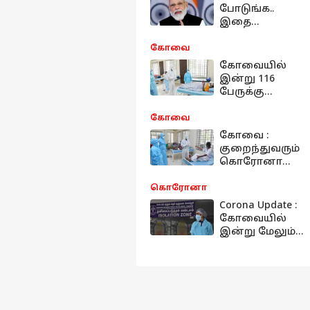
போடுங்க..
இதை
உறுதிப்படுத்து
ங்க..
கோவை
பொதுமக்களுக்
கோவையில்
கு பிரதமர் மோடி
இன்று 116
வைத்த
பேருக்கு
வேண்டுகோள்
கொரோனா
தொற்று ;
கோவை
உயிரிழப்புகள்
கோவை :
இல்லை
குறைந்துவரும்
கொரோனா
தொற்று
எண்ணிக்கை..
கொரோனா
நிம்மதி
Corona Update :
பெருமூச்சுவிடு
கோவையில்
ம் மக்கள்..
இன்று மேலும்
85 பேருக்கு
உறுதியானது
கொரோனா
தொற்று