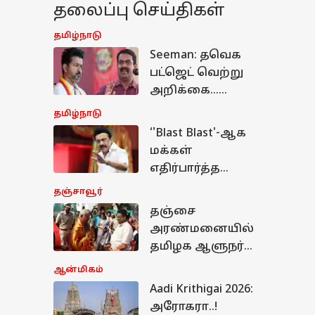
தலைப்பு செய்திகள்
தமிழ்நாடு
Seeman: தவெக
பட்ஜெட் வெற்று
அறிக்கை...
வெட்கக்கேடு -
தமிழ்நாடு
விஜய் அரசின்
‘'Blast Blast'-ஆக
நிதிநிலை
மக்கள்
அறிக்கை
எதிர்பார்த்த
விமர்சித்த சீமான்
பட்ஜெட்.. ‘Waste
தஞ்சாவூர்
Waste' ஆக
தஞ்சை
இருக்கு.!“ -
அரண்மனையில்
விளாசிய மு.க.
தமிழக ஆளுநர்
ஸ்டாலின்
ராஜேந்திர
ஆன்மிகம்
விஸ்வநாத்
Aadi Krithigai 2026:
்மிகம்
அர்லேகர்!
அரோகரா..!