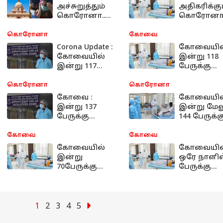
அச்சுறுத்தும்
அதிகரிக்கு
கொரோனா..
கொரோனா
மீண்டும்
ஒரே நாளில்
மாஸ்க்.. மாநில
பேருக்கு
கொரோனா
கோவை
அரசுகளுக்கு
கொரோன
Corona Update :
கோவையில
மத்திய அரசின்
தொற்று
கோவையில்
இன்று 118
அறிவுறுத்தல்
இன்று 117
பேருக்கு
என்னென்ன?
பேருக்கு
கொரோன
உறுதியானது
தொற்று!
கொரோனா
கொரோனா
கொரோனா
இன்றைய
கோவை :
கோவையில
தொற்று..
நிலவரம்!
இன்று 137
இன்று மேல
பேருக்கு
144 பேருக்க
உறுதியானது
உறுதியான
கொரோனா
கொரோன
கோவை
கோவை
தொற்று..
தொற்று
கோவையில்
கோவையில
இன்று
ஒரே நாளில்
70பேருக்கு
பேருக்கு
கொரோனா
கொரோன
தொற்று
தொற்று
1
2
3
4
5