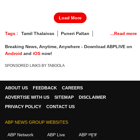
Load More
Tags :
Tamil Thalaivas
Puneri Paltan
Pro Kabaddi 2023-24
Breaking News, Anytime, Anywhere - Download ABPLIVE on
Tamil Thalaivas Vs Puneri Paltan LIVE
Android
and
iOS
now!
Puneri Paltan LIVE
Tamil Thalaivas LIVE
SPONSORED LINKS BY TABOOLA
ABOUT US
FEEDBACK
CAREERS
ADVERTISE WITH US
SITEMAP
DISCLAIMER
PRIVACY POLICY
CONTACT US
ABP NEWS GROUP WEBSITES
ABP Network
ABP Live
ABP न्यूज़