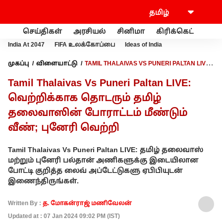
செய்திகள்
அரசியல்
சினிமா
கிரிக்கெட்
வணி
India At 2047
FIFA உலக்கோப்பை
Ideas of India
முகப்பு
விளையாட்டு
TAMIL THALAIVAS VS PUNERI PALTAN LIVE:
வெற்றிக்காக தொடரும் தமிழ் தலைவாஸின் போராட்டம் மீண்டும்
Tamil Thalaivas Vs Puneri Paltan LIVE:
வீண்; புனேரி வெற்றி
வெற்றிக்காக தொடரும் தமிழ்
தலைவாஸின் போராட்டம் மீண்டும்
வீண்; புனேரி வெற்றி
Tamil Thalaivas Vs Puneri Paltan LIVE: தமிழ் தலைவாஸ்
மற்றும் புனேரி பல்தான் அணிகளுக்கு இடையிலான
போட்டி குறித்த லைவ் அப்டேட்டுகளு ஏபிபியுடன்
இணைந்திருங்கள்.
Written By :
த. மோகன்ராஜ் மணிவேலன்
Updated at : 07 Jan 2024 09:02 PM (IST)