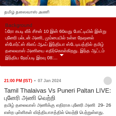
தமிழ் தலைவாஸ் அணி
Background
ப்ரோ கபடி லீக் சீசன் 10 இன் 60வது போட்டியில் இன்று
புனேரி பல்டன் அணி, மும்பையில் உள்ள நேஷனல்
ஸ்போர்ட்ஸ் கிளப் ஆஃப் இந்தியா ஸ்டேடியத்தில் தமிழ்
தலைவாஸ் அணியை எதிர்கொள்கிறது. இந்த ஆட்டம்
இந்திய நேரப்படி இரவு 08:...
21:00 PM (IST)
• 07 Jan 2024
Tamil Thalaivas Vs Puneri Paltan LIVE:
புனேரி அணி வெற்றி
தமிழ் தலைவாஸ் அணிக்கு எதிராக புனேரி அணி 29- 26
என்ற புள்ளிகள் வித்தியாசத்தில் வெற்றி பெற்றுள்ளது.