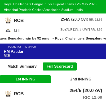
Royal Challengers Bengaluru vs Gujarat Titans • 26 May 2026
Himachal Pradesh Cricket Association Stadium, India
254/5 (20.0 Ovr)
RCB
RR: 12.69
162/10 (19.3 Ovr)
GT
RR: 8.30
rs Bengaluru win by 92 runs
Royal Challengers Bengaluru win
PLAYER OF THE MATCH
RM Patidar
RCB
Match Summary
Full Scorecard
1st INNING
2nd INNING
254/5 (20.0 ov)
RCB
RR: 12.69