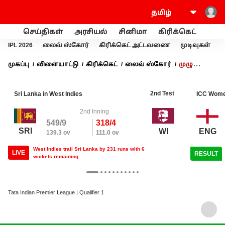
செய்திகள்
அரசியல்
சினிமா
கிரிக்கெட்
வணி
IPL 2026
லைவ் ஸ்கோர்
கிரிக்கெட் அட்டவணை
முடிவுகள்
முகப்பு
விளையாட்டு
கிரிக்கெட்
லைவ் ஸ்கோர்
முழு
ஸ்கோர் கார்டு
2nd Test
Sri Lanka in West Indies
ICC Wome
2nd Inning
549/9
318/4
SRI
ENG
WI
139.3 ov
111.0 ov
West Indies trail Sri Lanka by 231 runs with 6
LIVE
RESULT
wickets remaining
Tata Indian Premier League | Qualifier 1