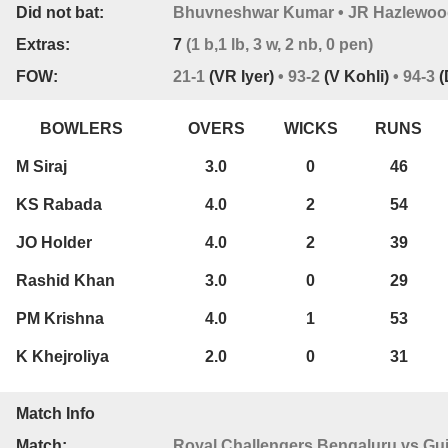
Did not bat:
Bhuvneshwar Kumar • JR Hazlewood 
Extras:
7
(1 b,1 lb, 3 w, 2 nb, 0 pen)
FOW:
21-1
(VR Iyer)
• 93-2
(V Kohli)
• 94-3
(
BOWLERS
OVERS
WICKS
RUNS
M Siraj
3.0
0
46
KS Rabada
4.0
2
54
JO Holder
4.0
2
39
Rashid Khan
3.0
0
29
PM Krishna
4.0
1
53
K Khejroliya
2.0
0
31
Match Info
Match:
Royal Challengers Bengaluru vs Gujar