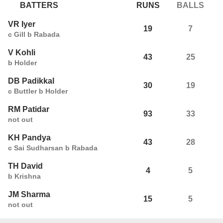
BATTERS
RUNS
BALLS
VR Iyer
19
7
c Gill b Rabada
V Kohli
43
25
b Holder
DB Padikkal
30
19
c Buttler b Holder
RM Patidar
93
33
not out
KH Pandya
43
28
c Sai Sudharsan b Rabada
TH David
4
5
b Krishna
JM Sharma
15
5
not out