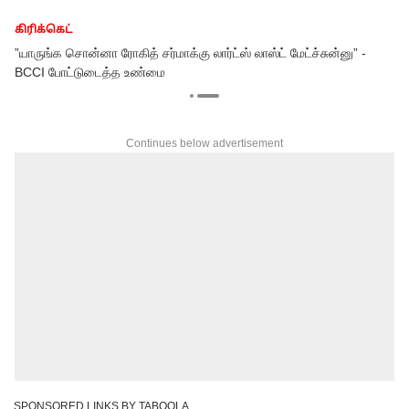
கிரிக்கெட்
”யாருங்க சொன்னா ரோகித் சர்மாக்கு லார்ட்ஸ் லாஸ்ட் மேட்ச்சுன்னு” -
BCCI போட்டுடைத்த உண்மை
Continues below advertisement
SPONSORED LINKS BY TABOOLA