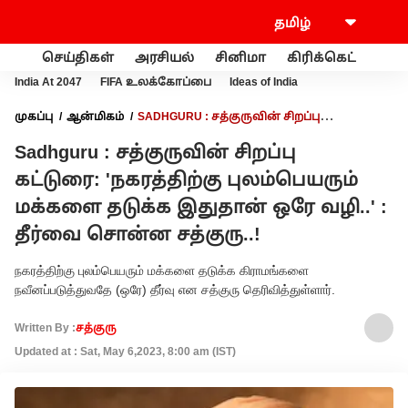
செய்திகள்
அரசியல்
சினிமா
கிரிக்கெட்
வணி
India At 2047
FIFA உலக்கோப்பை
Ideas of India
முகப்பு
ஆன்மிகம்
SADHGURU : சத்குருவின் சிறப்பு
கட்டுரை: 'நகரத்திற்கு புலம்பெயரும் மக்களை தடுக்க இதுதான்
Sadhguru : சத்குருவின் சிறப்பு
ஒரே வழி..' : தீர்வை சொன்ன சத்குரு..!
கட்டுரை: 'நகரத்திற்கு புலம்பெயரும்
மக்களை தடுக்க இதுதான் ஒரே வழி..' :
தீர்வை சொன்ன சத்குரு..!
நகரத்திற்கு புலம்பெயரும் மக்களை தடுக்க கிராமங்களை
நவீனப்படுத்துவதே (ஒரே) தீர்வு என சத்குரு தெரிவித்துள்ளார்.
Written By :
சத்குரு
Updated at : Sat, May 6,2023, 8:00 am (IST)