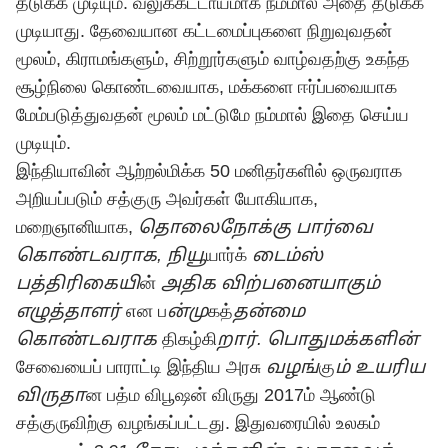
தடுக்க முடியும். வலுக்கட்டாயமாக நம்மால் அதை தடுக்க
முடியாது. தேவையான கட்டமைப்புகளை நிறுவுவதன்
மூலம், கிராமங்களும், சிற்றூர்களும் வாழ்வதற்கு உகந்த
சூழ்நிலை கொண்டவையாக, மக்களை ஈர்ப்பவையாக
மேம்படுத்துவதன் மூலம் மட்டுமே நம்மால் இதை செய்ய
முடியும்.
இந்தியாவின் ஆற்றல்மிக்க 50 மனிதர்களில் ஒருவராக
அறியப்படும் சத்குரு அவர்கள் யோகியாக,
மறைஞானியாக,
தொலைநோக்கு பார்வை
கொண்டவராக
, நியூ
யார்க்
டைம்ஸ்
பத்திரிகையி
ன்
அதிக விற்பனையாகும்
எழுத்தாளர்
என ப
ன்மு
கத்
தன்மை
கொண்டவராக
திகழ்கி
றார்
.
பொதுமக்களின்
சேவையைப் பாராட்டி இந்திய அரசு
வழங்
கு
ம்
உயரிய
விருதா
ன பத்ம விபூஷன் விருது 2017ம் ஆண்டு
சத்குருவிற்கு வழங்கப்பட்டது. இதுவரையில் உலகம்