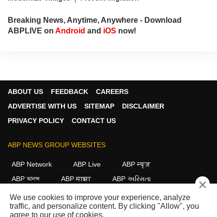
Breaking News, Anytime, Anywhere - Download
ABPLIVE on
Android
and
iOS
now!
ABOUT US
FEEDBACK
CAREERS
ADVERTISE WITH US
SITEMAP
DISCLAIMER
PRIVACY POLICY
CONTACT US
ABP NEWS GROUP WEBSITES
ABP Network
ABP Live
ABP न्यूज़
ABP আনন্দ
ABP माझा
ABP અસ્મિતા
×
ABP Ganga
ABP ਸਾਂਝਾ
ABP நாடு
ABP దేశం
We use cookies to improve your experience, analyze
traffic, and personalize content. By clicking "Allow", you
FOLLOW US
agree to our use of cookies.