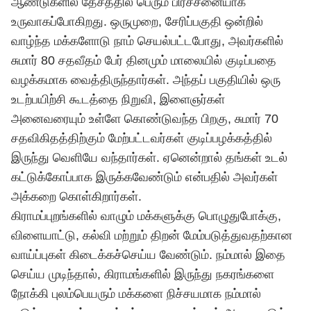
ஆண்டுகளில் தேசத்தில் பெரும் பிரச்சனையாக
உருவாகப்போகிறது. ஒருமுறை, சேரிப்பகுதி ஒன்றில்
வாழ்ந்த மக்களோடு நாம் செயல்பட்டபோது, அவர்களில்
சுமார் 80 சதவீதம் பேர் தினமும் மாலையில் குடிப்பதை
வழக்கமாக வைத்திருந்தார்கள். அந்தப் பகுதியில் ஒரு
உடற்பயிற்சி கூடத்தை நிறுவி, இளைஞர்கள்
அனைவரையும் உள்ளே கொண்டுவந்த பிறகு, சுமார் 70
சதவிகிதத்திற்கும் மேற்பட்டவர்கள் குடிப்பழக்கத்தில்
இருந்து வெளியே வந்தார்கள். ஏனென்றால் தங்கள் உடல்
கட்டுக்கோப்பாக இருக்கவேண்டும் என்பதில் அவர்கள்
அக்கறை கொள்கிறார்கள்.
கிராமப்புறங்களில் வாழும் மக்களுக்கு பொழுதுபோக்கு,
விளையாட்டு, கல்வி மற்றும் திறன் மேம்படுத்துவதற்கான
வாய்ப்புகள் கிடைக்கச்செய்ய வேண்டும். நம்மால் இதை
செய்ய முடிந்தால், கிராமங்களில் இருந்து நகரங்களை
நோக்கி புலம்பெயரும் மக்களை நிச்சயமாக நம்மால்