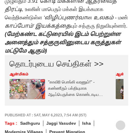
முழுவதும்
3.91
கோடி
மக்களின் ஆதரவைத்
திரட்டி
,
உலகின் மாபெரும் மக்கள் இயக்கமாக
வெற்றிகண்டுள்ள
'
விழிப்புணர்வா
ன
உலகம்
- மண்
காப்போம்
'
இயக்கத்தை
யும் சத்குரு நிறுவியுள்ளார்
.
(மேற்கண்ட கட்டுரையில் இடம் பெற்றுள்ள
அனைத்தும் சத்குருவினுடைய கருத்துகள்
மட்டுமே ஆகும்)
தொடர்புடைய செய்திகள் >>
ஆன்மிகம்
ஆன்மிகம
"காவிரி பொங்கி வரணும்!" -
கண்ணீரும் பக்தியுமாக
ஆடிப்பெருக்கை கொண்டாடிய
மயிலாடுதுறை மக்கள்.
PUBLISHED AT : SAT, MAY 6,2023, 7:54 AM (IST)
Tags :
Sadhguru
Jaggi Vasudev
Isha
Modernize Villages
Prevent Migration