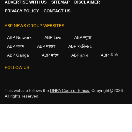
ADVERTISE WITH US
SITEMAP
DISCLAIMER
PRIVACY POLICY
CONTACT US
ABP NEWS GROUP WEBSITES
ABP Network
ABP Live
ABP न्यूज़
ABP আনন্দ
ABP माझा
ABP અસ્મિતા
ABP Ganga
ABP ਸਾਂਝਾ
ABP நாடு
ABP దేశం
FOLLOW US
This website follows the
DNPA Code of Ethics.
Copyright@2026.
All rights reserved.