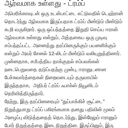
ஆர்வமாக உள்ளது - ட்ரம்ப்
அமெரிக்காவுடன் ஒரு உடன்பாட்டை எட்டுவதில் டெஹ்ரான்
தொடர்ந்து ஆர்வமாக இருப்பதாக ட்ரம்ப் மீண்டும் மீண்டும்
கூறி வருகிறார். ஒரு ஒப்பந்தத்தை இறுதி செய்ய ஈரான்
ஆர்வமாக உள்ளது என்றும், அத்தகைய ஒரு முடிவு
சம்பந்தப்பட்ட அனைத்து தரப்பினருக்கும் பயனளிக்கும்
என்றும் அவர்
சேனல் 12-லிடம்
மீண்டும் வலியுறுத்தினார்.
முன்னதாக, சமீபத்திய தாக்குதல் சம்பவங்கள்
நடைபெறுவதை தடுப்பதற்கு முன்பு, ஈரானுடனான
பேச்சுவார்த்தைகள் நிறைவடையும் தருவாயில்
இருந்ததாக, அதிபர் ட்ரம்ப்
ஃபாக்ஸ் நியூஸிடம்
தெரிவித்திருந்தார்.
நேற்று, இரு தரப்பினரையும் "துப்பாக்கிச் சூட்டை"
நிறுத்துமாறு ட்ரம்ப் பகிரங்கமாக தனது பதிவின் மூலம்
அழைப்பு விடுத்ததைத் தொடர்ந்து, இஸ்ரேலும் ஈரானும்
போர் நிறுத்தத்தை இடைநிறுத்தின. இருப்பினும், இரு