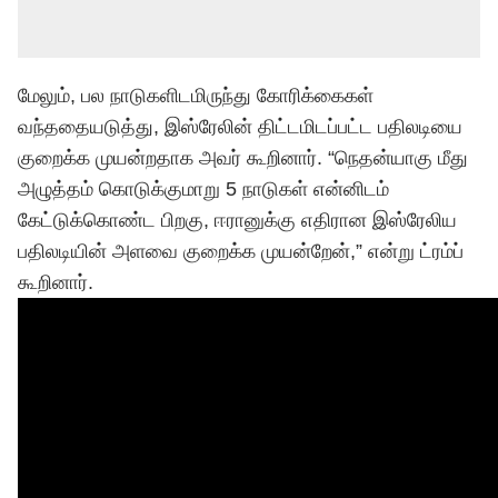
மேலும், பல நாடுகளிடமிருந்து கோரிக்கைகள்
வந்ததையடுத்து, இஸ்ரேலின் திட்டமிடப்பட்ட பதிலடியை
குறைக்க முயன்றதாக அவர் கூறினார். “நெதன்யாகு மீது
அழுத்தம் கொடுக்குமாறு 5 நாடுகள் என்னிடம்
கேட்டுக்கொண்ட பிறகு, ஈரானுக்கு எதிரான இஸ்ரேலிய
பதிலடியின் அளவை குறைக்க முயன்றேன்,” என்று ட்ரம்ப்
கூறினார்.