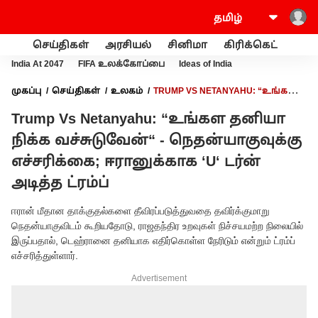
செய்திகள்
அரசியல்
சினிமா
கிரிக்கெட்
வணி
India At 2047
FIFA உலக்கோப்பை
Ideas of India
முகப்பு
செய்திகள்
உலகம்
TRUMP VS NETANYAHU: “உங்கள
தனியா நிக்க வச்சுடுவேன்“ - நெதன்யாகுவுக்கு எச்சரிக்கை;
Trump Vs Netanyahu: “உங்கள தனியா
ஈரானுக்காக ‘U‘ டர்ன் அடித்த ட்ரம்ப்
நிக்க வச்சுடுவேன்“ - நெதன்யாகுவுக்கு
எச்சரிக்கை; ஈரானுக்காக ‘U‘ டர்ன்
அடித்த ட்ரம்ப்
ஈரான் மீதான தாக்குதல்களை தீவிரப்படுத்துவதை தவிர்க்குமாறு
நெதன்யாகுவிடம் கூறியதோடு, ராஜதந்திர உறவுகள் நிச்சயமற்ற நிலையில்
இருப்பதால், டெஹ்ரானை தனியாக எதிர்கொள்ள நேரிடும் என்றும் ட்ரம்ப்
எச்சரித்துள்ளார்.
Advertisement