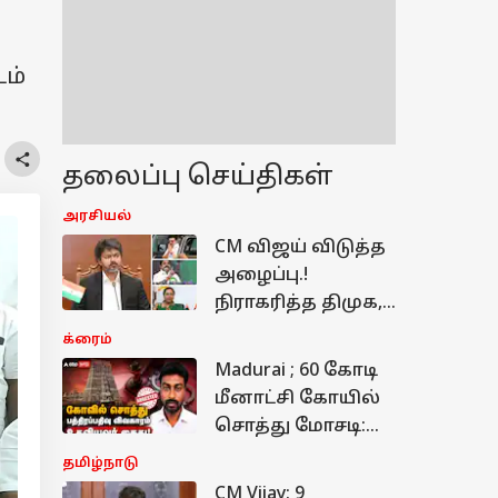
ம்
தலைப்பு செய்திகள்
அரசியல்
CM விஜய் விடுத்த
அழைப்பு.!
நிராகரித்த திமுக,
அதிமுக,தேமுதிக.!
க்ரைம்
அப்போ யார் தான்
Madurai ; 60 கோடி
கலந்துக்குவாங்க.?
மீனாட்சி கோயில்
சொத்து மோசடி:
பத்திரப்பதிவு
தமிழ்நாடு
கும்பல் வலையில்
CM Vijay: 9