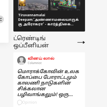
Tiruvannamalai
Karthigai D
Deepam:'அண்ணாமலையாருக்
சரணாகதி.
கு அரோகரா’ - கார்த்திகை
திருவண்
மகாதீபம்!
கொடியேற்
தொடங்கியத
ட்ரெண்டிங்
ஒப்பீனியன்
வினய் லால்
Columnist
மொராக்கோவின் உலக
கோப்பை போராட்டமும்
காலணி நாடுகளின்
சிக்கலான
பழிவாங்கலும்! ஒரு
பார்வை
Opinion