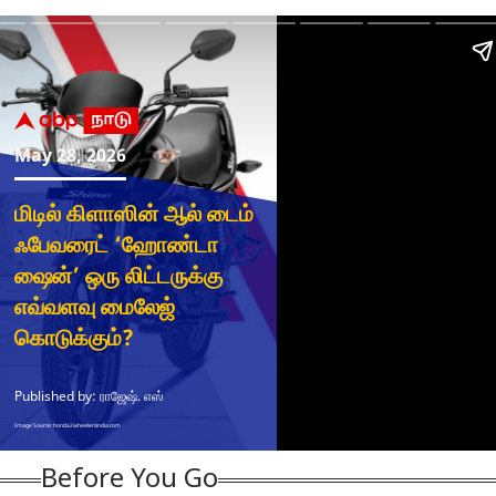
்பலமான
கடிதம் மட்டுமே
Honda Car Offers:
மது
கம்..நடிகர்
எழுதியதை தவிர
2.45 லட்சம் ரூபாய்
கு 
கன் சர்மா
வேற என்ன
மெகா தள்ளுபடி..!
டா
ித்து குட்டி
செய்திருக்கிறார்.?
கார்களுக்கு அதிரடி
மத
்மினி
சிஎம் விஜய்யை
ஆஃபர் தந்த
உய
ட்டுடைத்த
கேள்விகளால்
ஹோண்டா - எந்த
பாட
்மைகள்
வெளுத்தெடுத்த
காருக்கு எவ்ளோ?
எவ
டிடிவி
தெ
Before You Go