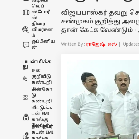
வீடியோ
வெப்
விஜயபாஸ்கர் தவறு செய
ஸ்டோரீ
ஸ்
சண்முகம் குறித்து அ
திரை
தான் கேட்க வேண்டும் - 
விமர்சன
ம்
ஒப்பீனிய
Written By :
ராஜேஷ். எஸ்
| Updated 
ன்
பயன்மிக்க
து
IFSC
குறியீடு
கண்டறி
ய
பின்கோ
டு
கண்டறி
ய
வீட்டுக்க
டன் EMI
கால்கு
லேட்டர்
தனிநபர்
கடன் EMI
கால்கு