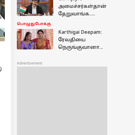
மேலும் ஒருவர்!
அமைச்சர்கள்தான்
தேறுவாங்க..
உளவுத்துறை
பொழுதுபோக்கு
ரிப்போர்ட்டால்
Karthigai Deepam:
கடுப்பில்
ரேவதியை
முதலமைச்சர்
நெருங்குவானா
விஜய்
கார்த்திக்? சதி
செய்யும் சின்ன
Advertisement
ு
மாமியார்? அடுத்து
நடப்பது என்ன?