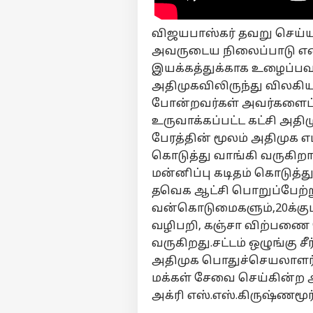
விஜயபாஸ்கர் தவறு செய்ய ம
பர்ச
அவருடைய நிலைப்பாடு என்
இயக்கத்துக்காக உழைப்பவர
அதிமுகவிலிருந்து விலக
மு
Hello Guest
போன்றவர்கள் அவர்களைப
உருவாக்கப்பட்ட கட்சி அதி
அர
எங்களிடம்
பேரத்தின் மூலம் அதிமுக 
விளம்பரம் செய்ய
கொடுத்து வாங்கி வருகிறார
சுயவிவரம்
மன்னிப்பு கடிதம் கொடுத்து
வேலைவாய்ப்புகள்
தவெக ஆட்சி பொறுப்பேற்று 
CM 
வன்கொடுமைகளும்,20க்கும்
தொடர்புகொள்ள
அழை
வழிபறி, கஞ்சா விற்பணை
கருத்துக்கேட்பு
நிர
பொ
வருகிறது.சட்டம் ஒழுங்கு சீ
அத
தனியுரிமை
அப
கொள்கை
அதிமுக பொதுச்செயலாளர்
கலந
மக்கள் சேவை செய்கின்ற 
அக்ரி எஸ்.எஸ்.கிருஷ்ணமூர்த