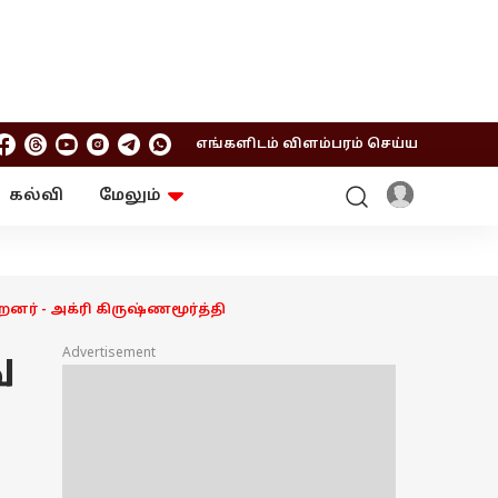
எங்களிடம் விளம்பரம் செய்ய
கல்வி
மேலும்
ஆன்மிகம்
ஆட்டோ
ரி
ட்ரெண்டிங்
சுற்றுலா
ர் - அக்ரி கிருஷ்ணமூர்த்தி
Advertisement
ு