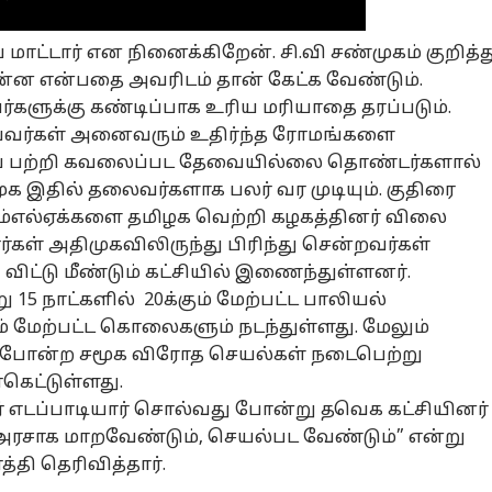
ாட்டார் என நினைக்கிறேன். சி.வி சண்முகம் குறித்த
னல் கார்னர்
ன என்பதை அவரிடம் தான் கேட்க வேண்டும்.
்களுக்கு கண்டிப்பாக உரிய மரியாதை தரப்படும்.
ியவர்கள் அனைவரும் உதிர்ந்த ரோமங்களை
க்கிய கட்டுரைகள்
டாப் ரீல்ஸ்
் பற்றி கவலைப்பட தேவையில்லை தொண்டர்களால்
முக இதில் தலைவர்களாக பலர் வர முடியும். குதிரை
சியல்
க்ரைம்
தமிழ்நாடு
பொ
எம்எல்ஏக்களை தமிழக வெற்றி கழகத்தினர் விலை
்கள் அதிமுகவிலிருந்து பிரிந்து சென்றவர்கள்
 விட்டு மீண்டும் கட்சியில் இணைந்துள்ளனர்.
15 நாட்களில் 20க்கும் மேற்பட்ட பாலியல்
விஜய் விடுத்த
Madurai ; 60 கோடி
CM Vijay: 9
Kar
 மேற்பட்ட கொலைகளும் நடந்துள்ளது. மேலும்
ப்பு.!
மீனாட்சி கோயில்
அமைச்சர்கள்தான்
ரே
 போன்ற சமூக விரோத செயல்கள் நடைபெற்று
ாகரித்த திமுக,
ழுதுபோக்கு
சொத்து மோசடி:
அரசியல்
தேறுவாங்க..
தமிழ்நாடு
நெ
தமி
ர்கெட்டுள்ளது.
ிமுக,தேமுதிக.!
பத்திரப்பதிவு
உளவுத்துறை
கார
்போ யார் தான்
கும்பல் வலையில்
ரிப்போர்ட்டால்
செ
 எடப்பாடியார் சொல்வது போன்று
தவெக
கட்சியினர்
்துக்குவாங்க.?
மேலும் ஒருவர்!
கடுப்பில்
மா
அரசாக மாறவேண்டும், செயல்பட வேண்டும்” என்று
முதலமைச்சர்
நட
்தி தெரிவித்தார்.
விஜய்