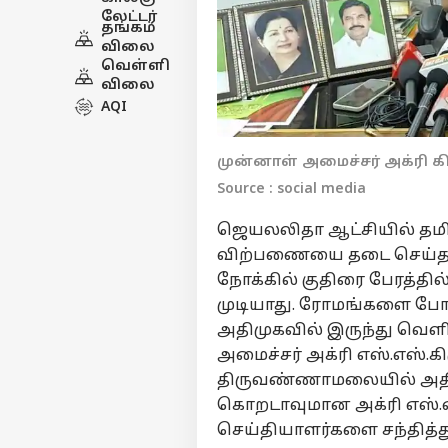
லேட்டர்
தங்கம்
விலை
வெள்ளி
விலை
AQI
முன்னாள் அமைச்சர் அக்ரி க
Source : social media
ஜெயலலிதா ஆட்சியில் தமிழக 
விற்பணையை தடை செய்தார
நோக்கில் குதிரை பேரத்தில
முடியாது. ரோமங்களை போல 
அதிமுகவில் இருந்து வெள
அமைச்சர் அக்ரி எஸ்.எஸ்.கி
திருவண்ணாமலையில் அதிம
கொறடாவுமான அக்ரி எஸ்.
செய்தியாளர்களை சந்தித்த