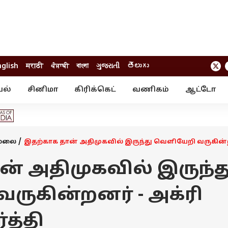
nglish
मराठी
ਪੰਜਾਬੀ
বাংলা
ગુજરાતી
తెలుగు
யல்
சினிமா
கிரிக்கெட்
வணிகம்
ஆட்டோ
் ஸ்டோரீஸ்
வேலைவாய்ப்பு
க்ரைம்
ில்நுட்பம்
வீடியோ
ஃபோட்டோ கேல
மலை
இதற்காக தான் அதிமுகவில் இருந்து வெளியேறி வருகின்றன
ன் அதிமுகவில் இருந்த
ருகின்றனர் - அக்ரி
த்தி