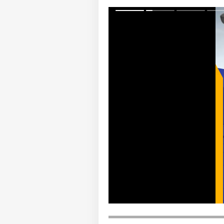
அம
நாட
LOGIN
மோ
குற
பத
போ
உண