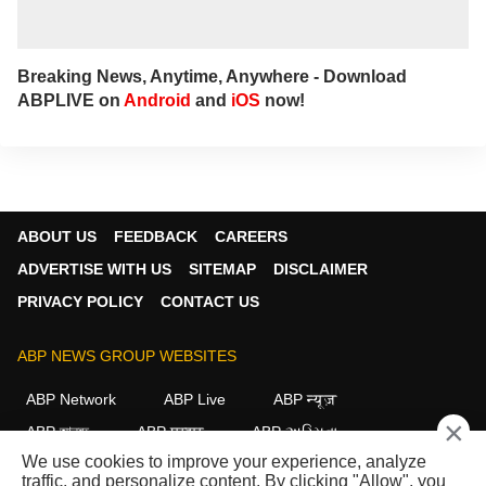
Breaking News, Anytime, Anywhere - Download
ABPLIVE on
Android
and
iOS
now!
ABOUT US
FEEDBACK
CAREERS
ADVERTISE WITH US
SITEMAP
DISCLAIMER
PRIVACY POLICY
CONTACT US
ABP NEWS GROUP WEBSITES
ABP Network
ABP Live
ABP न्यूज़
×
ABP আনন্দ
ABP माझा
ABP અસ્મિતા
We use cookies to improve your experience, analyze
ABP Ganga
ABP ਸਾਂਝਾ
ABP நாடு
ABP దేశం
traffic, and personalize content. By clicking "Allow", you