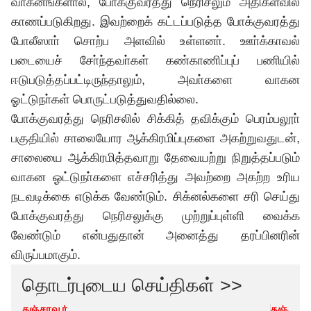
வாகனங்களால், போக்குவரத்து நெரிசலும் அதிகளவில்
காணப்படுகிறது. இவற்றைக் கட்டப்படுத்த போக்குவரத்து
போலீஸாா் சொற்ப அளவில் உள்ளனா். ஊா்க்காவல்
படையைச் சோ்ந்தவா்கள் கண்காணிப்புப் பணியில்
ஈடுபடுத்தப்பட்டிருந்தாலும், அவா்களை வாகன
ஓட்டுநா்கள் பொருட்படுத்துவதில்லை.
போக்குவரத்து நெரிசலில் சிக்கித் தவிக்கும் பெரம்பலூா்
பகுதியில் சாலையோர ஆக்கிரமிப்புகளை அகற்றுவதுடன்,
சாலையை ஆக்கிரமித்தவாறு தேவையற்று நிறுத்தப்படும்
வாகன ஓட்டுநா்களை எச்சரித்து அவற்றை அகற்ற உரிய
நடவடிக்கை எடுக்க வேண்டும். சிக்னல்களை சரி செய்து
போக்குவரத்து நெரிசலுக்கு முற்றுப்புள்ளி வைக்க
வேண்டும் என்பதுதான் அனைத்து தரப்பினரின்
விருப்பமாகும்.
தொடர்புடைய செய்திகள் >>
தஞ்சாவூர்
தஞ்சாவூ