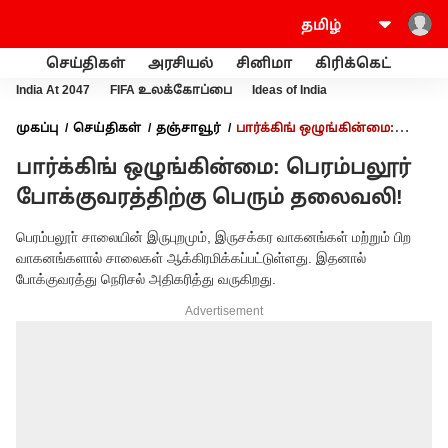
செய்திகள்
அரசியல்
சினிமா
கிரிக்கெட்
வணி
India At 2047
FIFA உலக்கோப்பை
Ideas of India
முகப்பு
செய்திகள்
தஞ்சாவூர்
பார்க்கிங் ஒழுங்கின்மை:
பெரம்பலூர் போக்குவரத்திற்கு பெரும் தலைவலி!
பார்க்கிங் ஒழுங்கின்மை: பெரம்பலூர்
போக்குவரத்திற்கு பெரும் தலைவலி!
பெரம்பலூா் சாலையின் இருபுறமும், இருசக்கர வாகனங்கள் மற்றும் பிற
வாகனங்களால் சாலைகள் ஆக்கிரமிக்கப்பட்டுள்ளது. இதனால்
போக்குவரத்து நெரிசல் அதிகரித்து வருகிறது.
Advertisement