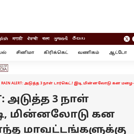
lish
मराठी
ਪੰਜਾਬੀ
বাংলা
ગુજરાતી
తెలుగు
யல்
சினிமா
கிரிக்கெட்
வணிகம்
ஆட்டோ
் ஸ்டோரீஸ்
வேலைவாய்ப்பு
க்ரைம்
ில்நுட்பம்
வீடியோ
ஃபோட்டோ கேல
 RAIN ALERT: அடுத்த 3 நாள் டார்கெட்.! இடி, மின்னலோடு கன மழை-
T: அடுத்த 3 நாள்
இடி, மின்னலோடு கன
ந்த மாவட்டங்களுக்கு