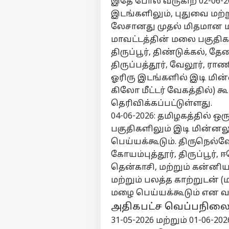
இதே போல வருகிற 02-06-202
இடங்களிலும், புதுவை மற்ற
லேசானது முதல் மிதமான ம
மாவட்டத்தின் மலை பகுதிகள
திருப்பூர், திண்டுக்கல், தே
திருப்பத்தூர், வேலூர், 
ஓரிரு இடங்களில் இடி மின்ன
கிலோ மீட்டர் வேகத்தில்)
தெரிவிக்கப்பட்டுள்ளது.
04-06-2026: தமிழகத்தில் ஒ
பர்ச
பகுதிகளிலும் இடி மின்ன
பெய்யக்கூடும். திருநெல்வ
மு
கோயம்புத்தூர், திருப்பூர்,
Hello Guest
தென்காசி, மற்றும் கன்னி
தமி
மற்றும் பலத்த காற்றுடன் (
எங்களிடம்
மழை பெய்யக்கூடும் என வ
விளம்பரம் செய்ய
அதிகபட்ச வெப்பநிலை 
சுயவிவரம்
31-05-2026 மற்றும் 01-06-2
வேலைவாய்ப்புகள்