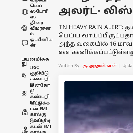
வீடியோ
வெப்
அலர்ட்- லிஸ்
ஸ்டோரீ
ஸ்
திரை
TN HEAVY RAIN ALERT: 
விமர்சன
ம்
பெய்ய வாய்ப்பிருப்பத
ஒப்பீனிய
அந்த வகையில் 16 மாவட
ன்
என கணிக்கப்பட்டுள்ளத
பயன்மிக்க
து
Written By :
கு. அஜ்மல்கான்
| Updat
IFSC
குறியீடு
கண்டறி
ய
பின்கோ
டு
கண்டறி
ய
வீட்டுக்க
டன் EMI
கால்கு
லேட்டர்
தனிநபர்
கடன் EMI
கால்கு