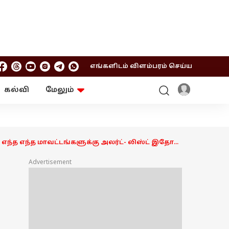
எங்களிடம் விளம்பரம் செய்ய
கல்வி
மேலும்
ஆன்மிகம்
ஆட்டோ
ரி
ட்ரெண்டிங்
சுற்றுலா
 எந்த எந்த மாவட்டங்களுக்கு அலர்ட்- லிஸ்ட் இதோ...
Advertisement