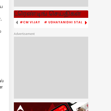
ிய
ட்ரெண்டிங் செய்திகள்
,
#CM VIJAY
# UDHAYANIDHI STALIN
# TVK
்
Advertisement
ல்
ழ்நாடு
கன