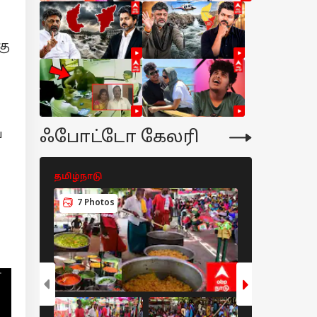
கு
ஃபோட்டோ கேலரி
ே
தமிழ்நாடு
தமிழ்நாடு
7 Photos
5 Photos