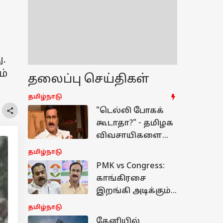
.
ம்
தலைப்பு செய்திகள்
தமிழ்நாடு
"டெல்லி போகக்
கூடாதா?" - தமிழக
விவசாயிகளை
வழியிலேயே
தமிழ்நாடு
இறக்கிவிட்ட
PMK vs Congress:
மராட்டிய போலீஸ்!
காங்கிரசை
விஜய் அரசு
இறங்கி அடிக்கும்
கண்டிக்கக்
அன்புமணி! பாமக
தமிழ்நாடு
கோரிக்கை!
போடும் ஸ்கெட்ச்
தேனியில்