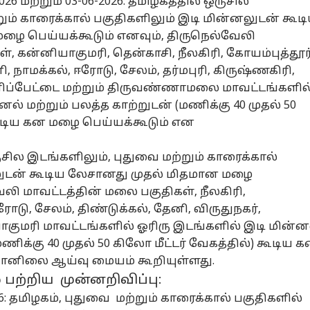
6 மற்றும் 03-06-2026: தமிழகத்தில் ஒருசில
ும் காரைக்கால் பகுதிகளிலும் இடி மின்னலுடன் கூட
ழை பெய்யக்கூடும் எனவும், திருநெல்வேலி
், கன்னியாகுமரி, தென்காசி, நீலகிரி, கோயம்புத்தூர்
னி, நாமக்கல், ஈரோடு, சேலம், தர்மபுரி, கிருஷ்ணகிரி,
ராணிப்பேட்டை மற்றும் திருவண்ணாமலை மாவட்டங்களில
ல் மற்றும் பலத்த காற்றுடன் (மணிக்கு 40 முதல் 50
 கூடிய கன மழை பெய்யக்கூடும் என
ருசில இடங்களிலும், புதுவை மற்றும் காரைக்கால்
னல் கார்னர்
லுடன் கூடிய லேசானது முதல் மிதமான மழை
ேலி மாவட்டத்தின் மலை பகுதிகள், நீலகிரி,
க்கிய கட்டுரைகள்
டாப் ரீல்ஸ்
 ஈரோடு, சேலம், திண்டுக்கல், தேனி, விருதுநகர்,
யாகுமரி மாவட்டங்களில் ஓரிரு இடங்களில் இடி மின்ன
ழ்நாடு
அரசியல்
தமிழ்நாடு
தமி
மணிக்கு 40 முதல் 50 கிலோ மீட்டர் வேகத்தில்) கூடிய 
ானிலை ஆய்வு மையம் கூறியுள்ளது.
பற்றிய முன்னறிவிப்பு:
026: தமிழகம், புதுவை மற்றும் காரைக்கால் பகுதிகளில்