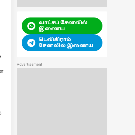
வாட்சப் சேனலில்
இணைய
டெலிகிராம்
சேனலில் இணைய
ை
Advertisement
கன
்