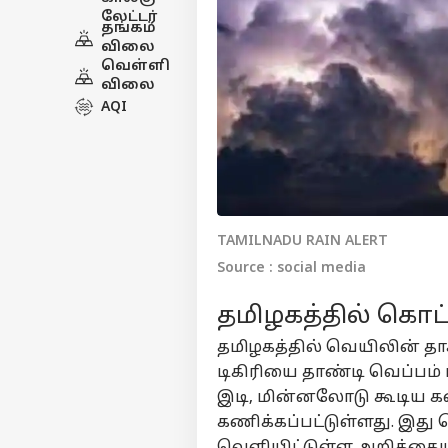
லேட்டர்
தங்கம்
விலை
வெள்ளி
விலை
AQI
TAMILNADU RAIN ALERT
Source : social media
தமிழகத்தில் கொட
தமிழகத்தில் வெயிலின் தாக
டிகிரியை தாண்டி வெப்பம் 
இடி, மின்னலோடு கூடிய க
கணிக்கப்பட்டுள்ளது. இ
வெளியிட்டுள்ள அறிக்கைய