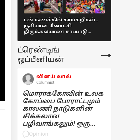
டன் கணக்கில் காய்கறிகள்..
தமிழகம் மு
ருசியான மீனாட்சி
31ஆம் தேத
திருக்கல்யாண சாப்பாடு
கடைகளை ம
Colorful picture !
மதுப்பிரிய
நியூஸ்
ட்ரெண்டிங்
ஒப்பீனியன்
வினய் லால்
Columnist
மொராக்கோவின் உலக
கோப்பை போராட்டமும்
காலணி நாடுகளின்
சிக்கலான
பழிவாங்கலும்! ஒரு
பார்வை
Opinion