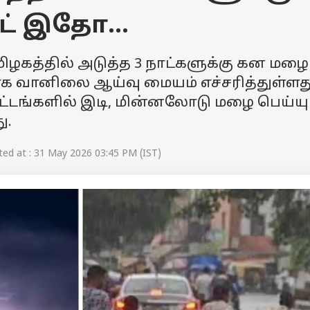
ட் இதோ...
தமிழகத்தில் அடுத்த 3 நாட்களுக்கு கன மழை
ாக வானிலை ஆய்வு மையம் எச்சரித்துள்ளது
்டங்களில் இடி, மின்னலோடு மழை பெய்யு
ு.
ed at : 31 May 2026 03:45 PM (IST)