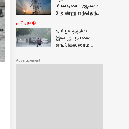
என்ன?
மின்தடை: ஆகஸ்ட்
3 அன்று எந்தெந்த
பகுதிகள் பாதிப்பு?
தமிழ்நாடு
தமிழகத்தில்
இன்று, நாளை
எங்கெல்லாம்
கனமழை
பொளக்க போகுது?
Advertisement
- சென்னை
வானிலை
அறிக்கை