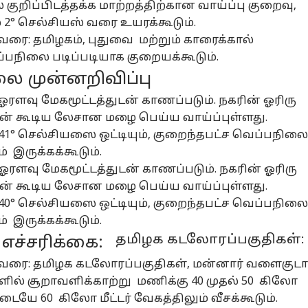
ுறிப்பிடத்தக்க மாற்றத்திற்கான வாய்ப்பு குறைவு,
ையூருக்கு
எதிர்பாராத
நீட் தேர்வுக்கு
வி
 2° செல்சியஸ் வரை உயரக்கூடும்.
ுவிட்ட
ட்விஸ்ட்கள்,
எதிரான
CH
ன்னாள்
ழ்நாடு
அடுத்தடுத்த
ஆட்டோ
போராட்டம்.!
தமிழ்நாடு
ரச
ஆட
26 வரை: தமிழகம், புதுவை மற்றும் காரைக்கால்
ல்வர் மகன்!
தோல்வி -
வழக்குகள்
நிர
்பநிலை படிப்படியாக குறையக்கூடும்.
்பாவோட வரச்
திமுகவின் அடுத்த
அனைத்தும் ரத்து-
பொற
ான்ன தவெக -
ப்ளான் என்ன?
அசத்திய சிஎம்
யார
 முன்னறிவிப்பு
ந்தது என்ன?
தயாராகும் தவெக
விஜய்
சம
 ஓரளவு மேகமூட்டத்துடன் காணப்படும். நகரின் ஓரிரு
டன் கூடிய லேசான மழை பெய்ய வாய்ப்புள்ளது.
ழ்நாட்டுக்கு
எல்லாமே இருந்தும்
மிஸ்
இ
ணீர்.. பிரதமர்
ஓடல..! 7 சீட்டரை
பண்ணாதீங்க.!
ஹ
1° செல்சியஸை ஒட்டியும், குறைந்தபட்ச வெப்பநிலை
டிகிட்ட ஒரு
அப்க்ரேட் செய்து
ரேஷன் கடையில்
கட்
் இருக்கக்கூடும்.
ர்த்தை
விலையை
கைவிரல் பதிவு
வி
 ஓரளவு மேகமூட்டத்துடன் காணப்படும். நகரின் ஓரிரு
ுனீங்களா?..
குறைக்கும் மாருதி?
செய்ய சூப்பர்
வச
ினாருக்கு
5 ஸ்டார் ரேட்டிங்,
சான்ஸ்-
டக
டன் கூடிய லேசான மழை பெய்ய வாய்ப்புள்ளது.
ணிக்கம் தாகூர்
23KM மைலேஜ்
வெளியான
ஆப
0° செல்சியஸை ஒட்டியும், குறைந்தபட்ச வெப்பநிலை
ள்வி!
முக்கிய அறிவிப்பு
் இருக்கக்கூடும்.
தமிழக கடலோரப்பகுதிகள்:
எச்சரிக்கை:
026 வரை: தமிழக கடலோரப்பகுதிகள், மன்னார் வளைகுடா
ிகளில் சூறாவளிக்காற்று மணிக்கு 40 முதல் 50 கிலோ
டையே 60 கிலோ மீட்டர் வேகத்திலும் வீசக்கூடும்.