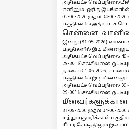
அதிகபட்ச வெப்பநிலையில் க
பன
தொடர்புகொள்ள
எனினும் ஓரிரு இடங்களில்
தூத
கருத்துக்கேட்பு
மு
தமி
02-06-2026 முதல் 04-06-20
முத
தனியுரிமை
பகுதிகளில் அதிகபட்ச வெப
அப
கொள்கை
செ
சென்னை வானிலை
நட
இன்று (31-05-2026): வானம்
பகுதிகளில் இடி மின்னலு
தமி
தண்
அதிகபட்ச வெப்பநிலை 40-4
LOGIN
மோ
29-30° செல்சியஸை ஒட்டியும
வா
நாளை (01-06-2026): வானம்
பேச
நய
பகுதிகளில் இடி மின்னலு
மா
அதிகபட்ச வெப்பநிலை 39-4
கே
29-30° செல்சியஸை ஒட்டியும
மீனவர்களுக்கான 
31-05-2026 முதல் 04-06-2
மற்றும் குமரிக்கடல் பகுத
மீட்டர் வேகத்திலும் இடையி