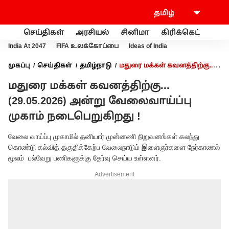
செய்திகள்
அரசியல்
சினிமா
கிரிக்கெட்
வணி
India At 2047
FIFA உலக்கோப்பை
Ideas of India
முகப்பு
செய்திகள்
தமிழ்நாடு
மதுரை மக்கள் கவனத்திற்கு...
(29.05.2026) அன்று வேலைவாய்ப்பு முகாம் நடைபெறுகிறது !
மதுரை மக்கள் கவனத்திற்கு...
(29.05.2026) அன்று வேலைவாய்ப்பு
முகாம் நடைபெறுகிறது !
வேலை வாய்ப்பு முகாமில் தனியார் முன்னணி நிறுவனங்கள் கலந்து
கொண்டு கல்வித் தகுதிக்கேற்ப வேலைநாடும் இளைஞர்களை நேர்காணல்
மூலம் பல்வேறு பணிகளுக்கு தேர்வு செய்ய உள்ளனர்.
Advertisement