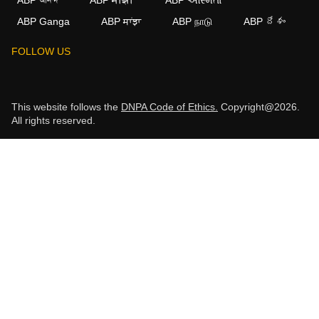
ABP Ganga
ABP ਸਾਂਝਾ
ABP நாடு
ABP దేశం
FOLLOW US
This website follows the
DNPA Code of Ethics.
Copyright@2026.
All rights reserved.