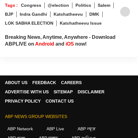
Tags :
Congress
@election
Politics
Salem
BJP
Indra Gandhi
Katchatheevu
DMK
LOK SABHA ELECTION
Katchatheevu Issue
Breaking News, Anytime, Anywhere - Download
ABPLIVE on
Android
and
iOS
now!
ABOUT US
FEEDBACK
CAREERS
ADVERTISE WITH US
SITEMAP
DISCLAIMER
PRIVACY POLICY
CONTACT US
ABP NEWS GROUP WEBSITES
ABP Network
ABP Live
ABP न्यूज़
ABP আনন্দ
ABP माझा
ABP અસ્મિતા