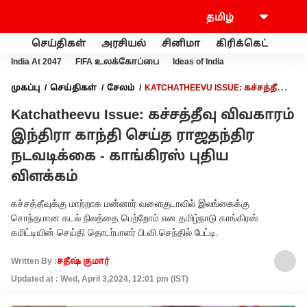
செய்திகள்
அரசியல்
சினிமா
கிரிக்கெட்
வணி
India At 2047
FIFA உலக்கோப்பை
Ideas of India
முகப்பு
செய்திகள்
சேலம்
KATCHATHEEVU ISSUE: கச்சத்தீவு
விவகாரம் இந்திரா காந்தி செய்த ராஜதந்திர நடவடிக்கை -
Katchatheevu Issue: கச்சத்தீவு விவகாரம்
காங்கிரஸ் புதிய விளக்கம்
இந்திரா காந்தி செய்த ராஜதந்திர
நடவடிக்கை - காங்கிரஸ் புதிய
விளக்கம்
கச்சத்தீவுக்கு மாற்றாக மன்னார் வளைகுடாவில் இலங்கைக்கு
சொந்தமான கடல் நிலத்தை பெற்றோம் என தமிழ்நாடு காங்கிரஸ்
கமிட்டியின் செய்தி தொடர்பாளர் பி.வி.செந்தில் பேட்டி.
Written By :
சதீஷ் குமார்
Updated at : Wed, April 3,2024, 12:01 pm (IST)