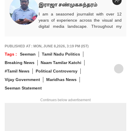
இராஜா சண்முகசுந்தரம்
I am a seasoned journalist with over 12
years of experience across the visual and
digital media landscape. Throughout my
career, I have taken up diverse editorial
responsibilities—from content writing and
ticker management to heading desk and
PUBLISHED AT : MON, JUNE 8,2026, 3:19 PM (IST)
assignment operations. My on-ground
Tags :
Seeman
Tamil Nadu Politics
reporting includes in-depth coverage of
Breaking News
Naam Tamilar Katchi
political, cultural, and social affairs. I have
had the opportunity to interview several
#Tamil News
Political Controversy
influential figures from politics, arts, and
Vijay Government
Maridhas News
public life. Known for delivering impactful
exclusives, I was one of the first to break
Seeman Statement
major stories like the TNPSC scam,
cementing my commitment to responsible
Continues below advertisement
and fearless journalism.