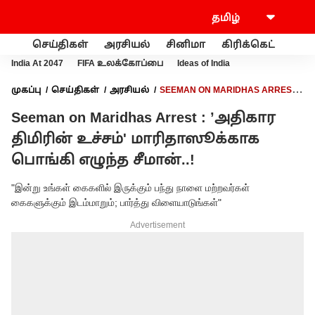
செய்திகள்
அரசியல்
சினிமா
கிரிக்கெட்
வணி
India At 2047
FIFA உலக்கோப்பை
Ideas of India
முகப்பு
செய்திகள்
அரசியல்
SEEMAN ON MARIDHAS ARREST :
’அதிகார திமிரின் உச்சம்' மாரிதாஸூக்காக பொங்கி எழுந்த
Seeman on Maridhas Arrest : ’அதிகார
சீமான்..!
திமிரின் உச்சம்' மாரிதாஸூக்காக
பொங்கி எழுந்த சீமான்..!
"இன்று உங்கள் கைகளில் இருக்கும் பந்து நாளை மற்றவர்கள்
கைகளுக்கும் இடம்மாறும்; பார்த்து விளையாடுங்கள்"
Advertisement