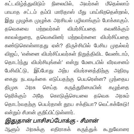
கட்டவிழ்த்துவிடும் நிலையில், அவர்கள் மீதெல்லாம்
பாயாத சட்டம் தம்பி மாரிதாஸ் மீது பாய்கிறதென்றால்,
இது முழுக்க முழுக்க அரசியல் பழிவாங்கும் போக்காகும்.
தவெகவை மற்றவர்கள் விமர்சிப்பதை கவனிக்கும்
காவல்துறை, தவெகவினர் மற்றவர்களை விமர்சிப்பதை
கண்டுகொள்ளாதது ஏன்? திருச்சியில் பேசிய முதல்வர்
விஜய்
, ‘என்னை விமர்சிப்பவர்கள் நிறுத்திவிட வேண்டாம்,
தொடர்ந்து விமர்சியுங்கள்’ என்று மேடையில் வீரவசனம்
பேசிவிட்டு, இப்போது அற்ப விமர்சனத்திற்கு அதிரடி
கைது நடவடிக்கை எடுப்பதற்கு பெயரென்ன? முந்தைய
திமுக அரசு செய்த கருத்துரிமையின் கழுத்தை
நெரிக்கும் அதே கொடுஞ்செயலை தவெக அரசும்
தொடர்வதற்கு பெயர்தான் தூய சக்தியா? வெட்கக்கேடு!
என்றும் சீமான் குறிப்பிட்டுள்ளார்.
இதுதான் பாசிசப்போக்கு - சீமான்
ஆளும் அரசுக்கு எதிராகக் கருத்துக் கூறுவோரை