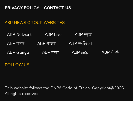
PRIVACY POLICY
CONTACT US
ABP NEWS GROUP WEBSITES
ABP Network
ABP Live
ABP न्यूज़
ABP আনন্দ
ABP माझा
ABP અસ્મિતા
ABP Ganga
ABP ਸਾਂਝਾ
ABP நாடு
ABP దేశం
FOLLOW US
This website follows the
DNPA Code of Ethics.
Copyright@2026.
All rights reserved.