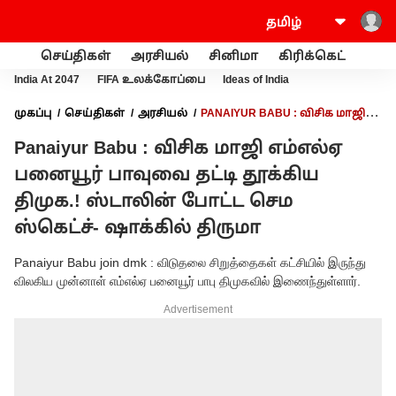
செய்திகள்
அரசியல்
சினிமா
கிரிக்கெட்
வணி
India At 2047
FIFA உலக்கோப்பை
Ideas of India
முகப்பு
செய்திகள்
அரசியல்
PANAIYUR BABU : விசிக மாஜி
எம்எல்ஏ பனையூர் பாவுவை தட்டி தூக்கிய திமுக.! ஸ்டாலின் போட்ட
Panaiyur Babu : விசிக மாஜி எம்எல்ஏ
செம ஸ்கெட்ச்- ஷாக்கில் திருமா
பனையூர் பாவுவை தட்டி தூக்கிய
திமுக.! ஸ்டாலின் போட்ட செம
ஸ்கெட்ச்- ஷாக்கில் திருமா
Panaiyur Babu join dmk : விடுதலை சிறுத்தைகள் கட்சியில் இருந்து
விலகிய முன்னாள் எம்எல்ஏ பனையூர் பாபு திமுகவில் இணைந்துள்ளார்.
Advertisement