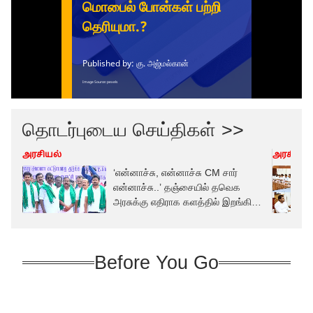
தொடர்புடைய செய்திகள் >>
அரசியல்
அரசியல்
‘என்னாச்சு, என்னாச்சு CM சார்
என்னாச்சு..’ தஞ்சையில் தவெக
அரசுக்கு எதிராக களத்தில் இறங்கிய
உதயநிதி..!
Before You Go