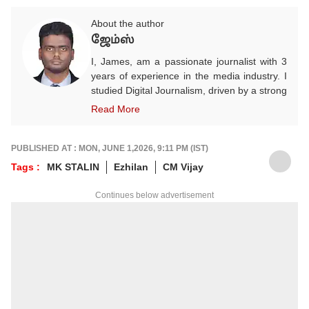
About the author
ஜேம்ஸ்
I, James, am a passionate journalist with 3
years of experience in the media industry. I
studied Digital Journalism, driven by a strong
desire to excel in this field. I began my
Read More
career as a Video Producer and have since
evolved into a dedicated and enthusiastic
content writer, with a strong focus on sports
PUBLISHED AT : MON, JUNE 1,2026, 9:11 PM (IST)
and crime reporting. In addition, I cover
Tags :
MK STALIN
Ezhilan
CM Vijay
infrastructure, politics, entertainment, and
other important world events, striving to
Continues below advertisement
deliver accurate and engaging news to the
public. I currently work as an Assistant
Producer at the ABP NADU Tamil website.