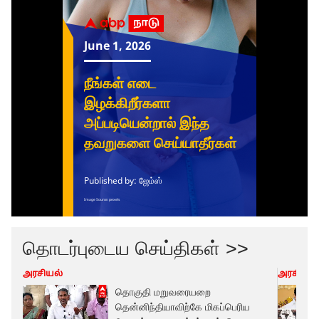
தொடர்புடைய செய்திகள் >>
அரசியல்
அரசியல்
தொகுதி மறுவரையறை
தென்னிந்தியாவிற்கே மிகப்பெரிய