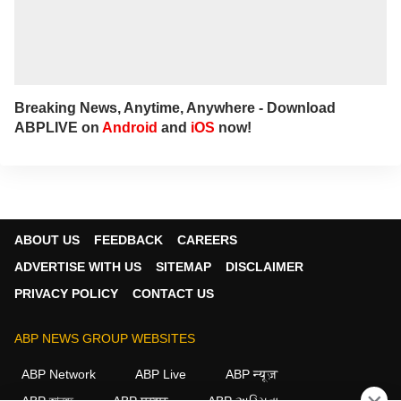
Breaking News, Anytime, Anywhere - Download
ABPLIVE on
Android
and
iOS
now!
ABOUT US
FEEDBACK
CAREERS
ADVERTISE WITH US
SITEMAP
DISCLAIMER
PRIVACY POLICY
CONTACT US
ABP NEWS GROUP WEBSITES
ABP Network
ABP Live
ABP न्यूज़
ABP আনন্দ
ABP माझा
ABP અસ્મિતા