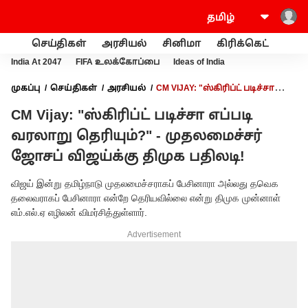
செய்திகள்
அரசியல்
சினிமா
கிரிக்கெட்
வணி
India At 2047
FIFA உலக்கோப்பை
Ideas of India
முகப்பு
செய்திகள்
அரசியல்
CM VIJAY: "ஸ்கிரிப்ட் படிச்சா
எப்படி வரலாறு தெரியும்?" - முதலமைச்சர் ஜோசப் விஜய்க்கு
CM Vijay: "ஸ்கிரிப்ட் படிச்சா எப்படி
திமுக பதிலடி!
வரலாறு தெரியும்?" - முதலமைச்சர்
ஜோசப் விஜய்க்கு திமுக பதிலடி!
விஜய் இன்று தமிழ்நாடு முதலமைச்சராகப் பேசினாரா அல்லது தவெக
தலைவராகப் பேசினாரா என்றே தெரியவில்லை என்று திமுக முன்னாள்
எம்.எல்.ஏ எழிலன் விமர்சித்துள்ளார்.
Advertisement