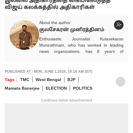
இல்லை அதிகாரத்தை கையிலெடுத்த
விஜய் கலக்கத்தில் அதிகாரிகள்
About the author
குலசேகரன் முனிரத்தினம்
Enthusiastic Journalist Kulasekaran
Munirathnam, who has worked in leading
news organizations, has 8 years of
experience in the media industry. He entered
the media industry on his own volition after
completing his studies in Mechanical
PUBLISHED AT : MON, JUNE 1,2026, 10:16 AM (IST)
Engineering. He researches and provides
Tags :
TMC
West Bengal
BJP
accurate and detailed updated news on
Mamata Banerjee
ELECTION
POLITICS
automobiles, which play a vital role in
people's daily commute, financial advice for
Continues below advertisement
future savings, and infrastructure for
development. In addition, he brings
information related to politics and
international events to the public through
news. He works as an Associate Producer
on the ABP NADU Tamil website.