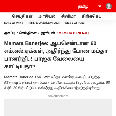
செய்திகள்
அரசியல்
சினிமா
கிரிக்கெட்
வணி
India At 2047
FIFA உலக்கோப்பை
Ideas of India
முகப்பு
செய்திகள்
அரசியல்
MAMATA BANERJEE:
ஆப்சென்டான 60 எம்.எல்.ஏக்கள், அதிர்ந்து போன மம்தா பானர்ஜி..!
Mamata Banerjee: ஆப்சென்டான 60
பாஜக வேலையை காட்டியதா?
எம்.எல்.ஏக்கள், அதிர்ந்து போன மம்தா
பானர்ஜி..! பாஜக வேலையை
காட்டியதா?
Mamata Banerjee TMC WB: மம்தா பானார்ஜி அழைப்பு விடுத்த
திரிணாமுல் காங்கிரஸ் எம்.எல்.ஏக்களின் கூட்டத்திற்கு, மொத்தமுள்ள 80
பேரில் 20 பேர் மட்டுமே பங்கேற்றது அதிர்ச்சியை ஏற்படுத்தியுள்ளது.
Advertisement