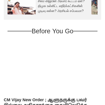
சிஎம் விஜயின் அவசர கூட்டம் ஏன்?
திமுக உள்ளிட்ட எதிர்க்கட்சிகளின்
முடிவு என்ன? அரசியல் சம்பவமா?
Before You Go
CM Vijay New Order ; ஆளுநருக்கு பவர்