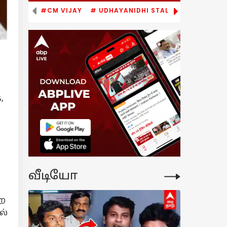
#CM VIJAY
# UDHAYANIDHI STALIN
# TVK
,
வீடியோ
்ற
ல்