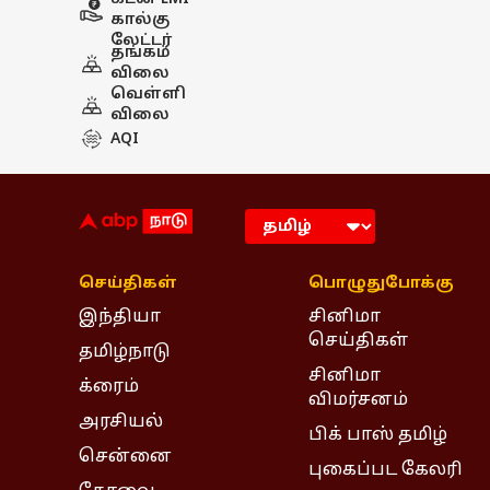
கால்கு
லேட்டர்
தங்கம்
விலை
வெள்ளி
விலை
AQI
செய்திகள்
பொழுதுபோக்கு
இந்தியா
சினிமா
செய்திகள்
தமிழ்நாடு
சினிமா
க்ரைம்
விமர்சனம்
அரசியல்
பிக் பாஸ் தமிழ்
சென்னை
புகைப்பட கேலரி