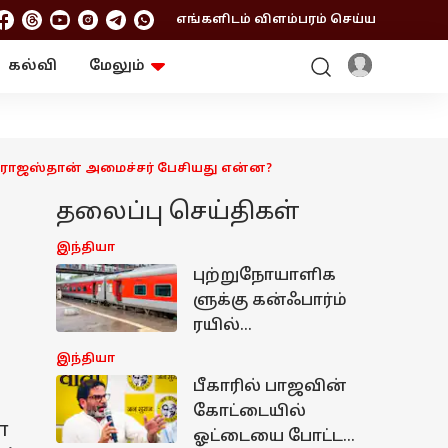
எங்களிடம் விளம்பரம் செய்ய
கல்வி
மேலும்
ஆன்மிகம்
ஆட்டோ
ரி
ட்ரெண்டிங்
சுற்றுலா
" ராஜஸ்தான் அமைச்சர் பேசியது என்ன?
தலைப்பு செய்திகள்
இந்தியா
புற்றுநோயாளிக
ளுக்கு கன்ஃபார்ம்
ரயில்
டிக்கெட்டுகள்..
இந்தியா
பெறுவது எப்படி? -
பீகாரில் பாஜவின்
அமைச்சர் தகவல்!
கோட்டையில்
்
ஓட்டையை போட்ட