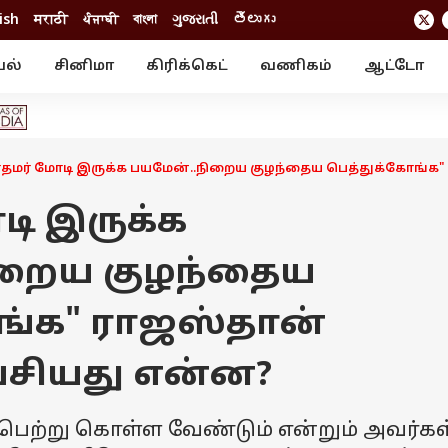
ish
मराठी
ਪੰਜਾਬੀ
বাংলা
ગુજરાતી
తెలుగు
யல்
சினிமா
கிரிக்கெட்
வணிகம்
ஆட்டோ
் ஸ்டோரீஸ்
வேலைவாய்ப்பு
க்ரைம்
ில்நுட்பம்
வீடியோ
ஃபோட்டோ கேல
ரதமர் மோடி இருக்க பயமேன்..நிறைய குழந்தைய பெத்துக்கோங்க
டி இருக்க
ிறைய குழந்தைய
ங்க" ராஜஸ்தான்
ேசியது என்ன?
ற்று கொள்ள வேண்டும் என்றும் அவர்கள