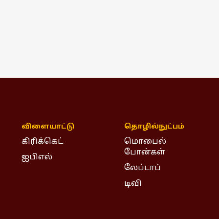
விளையாட்டு
தொழில்நுட்பம்
கிரிக்கெட்
மொபைல்
போன்கள்
ஐபிஎல்
லேப்டாப்
டிவி