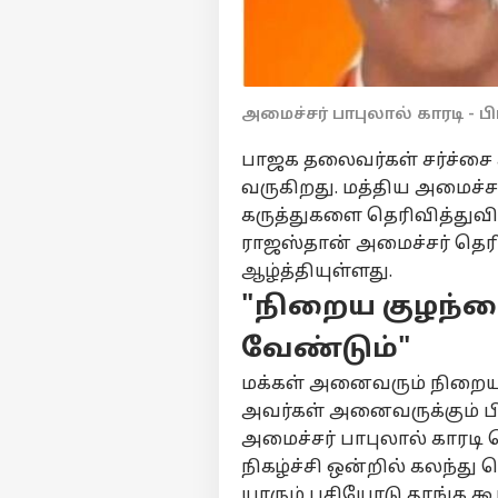
அமைச்சர் பாபுலால் காரடி - ப
பாஜக தலைவர்கள் சர்ச்சை
வருகிறது. மத்திய அமைச்ச
கருத்துகளை தெரிவித்துவிட்
ராஜஸ்தான் அமைச்சர் தெர
ஆழ்த்தியுள்ளது.
"நிறைய குழந்
வேண்டும்"
மக்கள் அனைவரும் நிறைய
பர்ச
அவர்கள் அனைவருக்கும் பிர
அமைச்சர் பாபுலால் காரடி 
மு
நிகழ்ச்சி ஒன்றில் கலந்த
Hello Guest
யாரும் பசியோடு தூங்க கூட