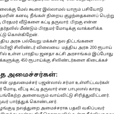
சியல்
அரசியல்
ஆட்டோ
அர
"தலைக்கு மேல் கூரை இல்லாமல் யாரும் பசியோடு
ரதமரின் கனவு. நீங்கள் நிறைய குழந்தைகளைப் பெற்ற
 பிரதமர் வீடுகளை கட்டி தருவார். பிறகு என்ன
ர்தலில் மீண்டும் பிரதமர் மோடிக்கு வாக்களிக்க
யநிதியை
சிஎம் விஜய் போட்ட
Maruti Suzuki:
”உ
்டு கொள்கிறேன்.
து செய்ய இது
உத்தரவு.?
லிட்டருக்கு 35 கி.மீ.
கை
ய அரசு பல்வேறு மக்கள் நல திட்டங்களை
ன் காரணம்.!
ழ்நாடு
உதயநிதியை
அரசியல்
மைலேஜ்;
தமிழ்நாடு
செ
உ
ெக புகாரில்
கைது செய்ய
மாருதியின் புதிய
மண
ல்பிஜி சிலிண்டர் விலையை மத்திய அரசு 200 ரூபாய்
ுப்பது என்ன.?
வீட்டிற்குள் சென்ற
ஹைபிரிட் கார்:
வி
னில் உள்ள பாரதிய ஜனதா கட்சி அரசாங்கம் இப்போது
போலீஸ்
நடுத்தர மக்களின்
உய
மக்களுக்கு 450 ரூபாய்க்கு சிலிண்டர்களை கிடைக்கச்
கனவு!
ிகை பற்றி
ஓபிஎஸ் கைது.!
செவிலியர்
மு
த்த அமைச்சர்கள்:
யநிதி சர்ச்சை
உதயநிதிக்காக
பணியிடங்கள்
நி
்சு.. நடவடிக்கை
சாலையில் இறங்கி
ஒழிப்பு: மருத்துவ
நெ
தான் முதலமைச்சர் பஜன்லால் சர்மா உள்ளிட்டவர்கள்
ங்க.. தேசிய
போராட்டம் -
சேவையில் தமிழக
உள
 மோடி, வீட்டி கட்டி தருவார் என பாபுலால் காரடி
ளிர்
தேனியில் பரபரப்பு
அரசு செய்யும்
வி
 பங்கேற்ற அனைவரும் வாய்விட்டு சிரித்துவிட்டனர்.
ையத்தில்
அநீதி- அன்புமணி
கா
க புகார்!
கடும் கண்டனம்
மத
வர் பார்த்துக் கொண்டனர்.
அத
ழங்குடி நலத்துறை அமைச்சராக பதவி வகிப்பவர்