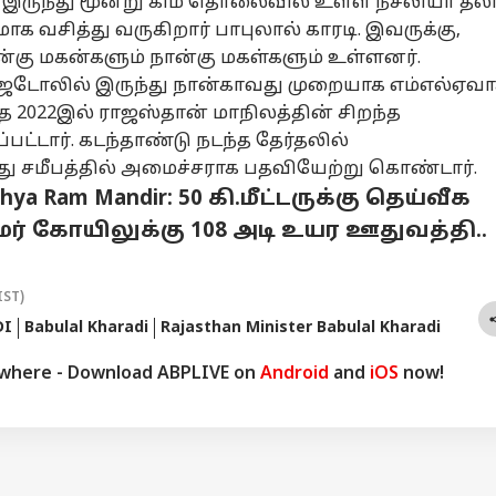
ல் இருந்து மூன்று கிமீ தொலைவில் உள்ள நீச்லியா தல
மாக வசித்து வருகிறார் பாபுலால் காரடி. இவருக்கு,
கு மகன்களும் நான்கு மகள்களும் உள்ளனர்.
ல் ஜடோலில் இருந்து நான்காவது முறையாக எம்எல்ஏவ
டந்த 2022இல் ராஜஸ்தான் மாநிலத்தின் சிறந்த
பட்டார். கடந்தாண்டு நடந்த தேர்தலில்
ு சமீபத்தில் அமைச்சராக பதவியேற்று கொண்டார்.
hya Ram Mandir: 50 கி.மீட்டருக்கு தெய்வீக
ர் கோயிலுக்கு 108 அடி உயர ஊதுவத்தி..
IST)
DI
Babulal Kharadi
Rajasthan Minister Babulal Kharadi
ywhere - Download ABPLIVE on
Android
and
iOS
now!