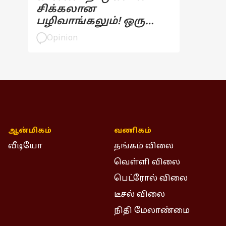
சிக்கலான
பழிவாங்கலும்! ஒரு
பார்வை
Opinion
ஆன்மிகம்
வணிகம்
வீடியோ
தங்கம் விலை
வெள்ளி விலை
பெட்ரோல் விலை
டீசல் விலை
நிதி மேலாண்மை