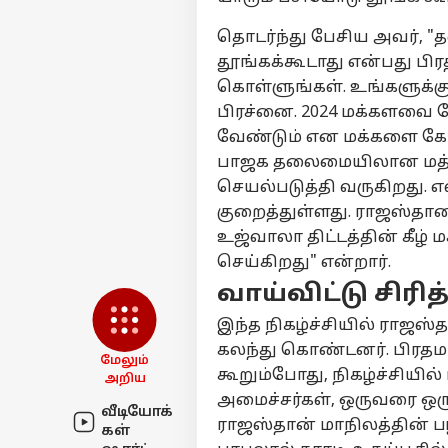
அர
எங்களிடம்
தொடர்ந்து பேசிய அவர், 
விளம்பரம் செய்ய
தூங்கக்கூடாது என்பது பி
சுயவிவரம்
கொள்ளுங்கள். உங்களுக்கு
வேலைவாய்ப்புகள்
பிரச்னை. 2024 மக்களவை தே
உத
தொடர்புகொள்ள
வேண்டும் என மக்களை கேட
கை
கருத்துக்கேட்பு
பாஜக தலைமையிலான மத்தி
தா
தமி
தவ
செயல்படுத்தி வருகிறது. எ
தனியுரிமை
இர
கொள்கை
குறைத்துள்ளது. ராஜஸ்தா
உஜ்வாலா திட்டத்தின் கீழ் 
செய்கிறது" என்றார்.
நட
வாய்விட்டு சிரி
உத
LOGIN
பேச
இந்த நிகழ்ச்சியில் ராஜஸ்
எடு
கலந்து கொண்டனர். பிரதமர்
மக
மேலும்
கூறும்போது, நிகழ்ச்சியில்
ஆண
அறிய
தவெ
அமைச்சர்கள், ஒருவரை ஒரு
வீடியோக்
ராஜஸ்தான் மாநிலத்தின் ப
கள்