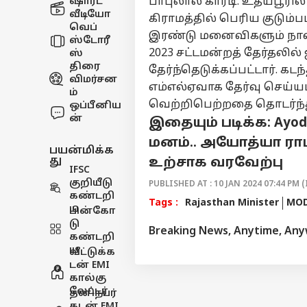
பாபுலால் காரடி. உதய்பூரி
ஷார்ட்
வீடியோ
கிராமத்தில் பெரிய குடும்ப
வெப்
இரண்டு மனைவிகளும் நான்
ஸ்டோரீ
2023 சட்டமன்றத் தேர்தலி
ஸ்
திரை
தேர்ந்தெடுக்கப்பட்டார். க
விமர்சன
எம்எல்ஏவாக தேர்வு செய்யப்
ம்
வெற்றிபெற்றதை தொடர்ந்த
ஒப்பீனிய
ன்
இதையும் படிக்க:
Ayod
மனம்.. அயோத்யா ராம
பயன்மிக்க
து
உற்சாக வரவேற்பு
IFSC
குறியீடு
PUBLISHED AT : 10 JAN 2024 07:44 PM (
கண்டறி
Tags :
Rajasthan Minister
MO
ய
பின்கோ
டு
Breaking News, Anytime, An
கண்டறி
ய
வீட்டுக்க
டன் EMI
கால்கு
லேட்டர்
தனிநபர்
கடன் EMI