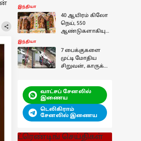
ன்
பிரசாந்த் கிஷோர்;
இந்தியா
வெற்றி பெற்றது
40 ஆயிரம் கிலோ
எப்படி தெரியுமா.?
நெய், 550
ஆண்டுகளாகியும்
கரையாத கோயில்,
இந்தியா
வடியும்
7 பைக்குகளை
வெண்ணெய் -
முட்டி மோதிய
முழு விவரம்
சிறுவன், காருக்கு
அடியில் சிக்கிய
முதியவர் -
நையப்புடைத்த
வாட்சப் சேனலில்
பொதுமக்கள்
இணைய
டெலிகிராம்
சேனலில் இணைய
ட்ரெண்டிங் செய்திகள்