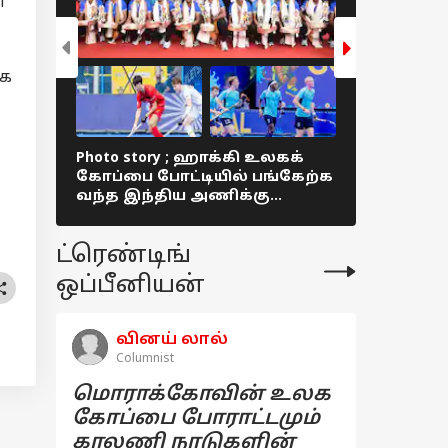
ா
ாக
Photo story ; ஹாக்கி உலகக்
Photo story
கோப்பை போட்டியில் பங்கேற்க
ஜூனியர்
வந்த இந்திய அணிக்கு
ஹாக்கி போ
மதுரையில் உற்சாக வரவேற்பு !
சிறப்பாக 
ட்ரெண்டிங்
ஒப்பீனியன்
வினய் லால்
Columnist
மொராக்கோவின் உலக
கோப்பை போராட்டமும்
காலணி நாடுகளின்