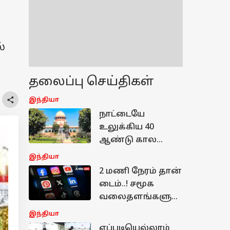
்
தலைப்பு செய்திகள்
இந்தியா
நாட்டையே
உலுக்கிய 40
ஆண்டு கால
வழக்கு..!
இந்தியா
முடித்துவைத்த
2 மணி நேரம் தான்
உச்சநீதி மன்றம் -
டைம்..! சமூக
தீர்ப்பு என்ன?
வலைதளங்களுக்
கு கெடு விதித்த
இந்தியா
மத்திய அரசு -
எப்படியெல்லாம்