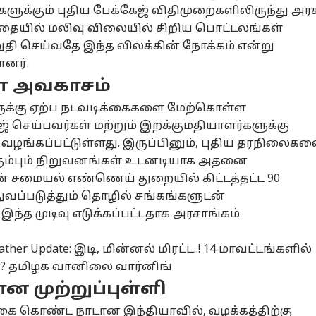
்றம்
ABP Exclusive:
”கருணாநிதி மீது
அம
்கும் புதிய பேக்கேஜ் விதிமுறைகளிலிருந்து அரச
றீர்கள்.?
காவிரி குறுக்கே
மறைமுக அட்டாக்,
கா
ந்தையில் மலிவு விலையில் சிறிய பொட்டலங்கள்
ுதான்
்டோ
தமிழகம் அணை
ஆட்டோ
பேப்பர் படிக்கணும்”
தமிழ்நாடு
கல
தமி
தி செய்வதே இந்த விலக்கின் நோக்கம் என்று
்றமா.?
கட்டுவதில் என்ன
- உதயநிதிக்கு
பி
ளனர்.
ளுத்து
சிக்கல்? வீணாகும்
சட்டப்பேரவையில்
வி
ங்கிய அதிமுக-
தண்ணீரை
CM விஜய் பதிலடி
ப்ர
ள் அவகாசம்
ிய
சேமிக்க வழி
எங
ைச்சர்கள்-
என்ன? விளக்கம்
களுக்கு ஏற்ப நடவடிக்கைகளை மேற்கொள்ள
்டசபையில்
தரும் சேதுராமன்
a Nexon: டாப்
ரூ.9 லட்சம்
TN Assembly:
டா
ஜ் செய்பவர்கள் மற்றும் இறக்குமதியாளர்களுக்கு
ரசார விவாதம்
் கார்.. டாடா
பட்ஜெட்டில்
அனைத்துக் கட்சி
பாட
வழங்கப்பட்டுள்ளது. இருப்பினும், புதிய தரநிலைக
க்ஸான் வாங்க
எஸ்யுவியை
கூட்டத்தை கூட்ட
ரூ
ிரும்பும் நிறுவனங்கள் உடனடியாக அதனை
2 லட்சம்
இறக்கும் ஜப்பான்
பயமா? - விஜயிடம்
வா
்பணம்: EMI,
நிறுவனம் -
நேருக்கு நேராக
ஊழ
ன் சமையல் எண்ணெய் துறையில் கிட்டத்தட்ட 90
டி சேமிப்பு
டாடாவை மிஞ்சுமா?
உதயநிதி கேள்வி!
செ
துவப்படுத்தும் தொழில் சங்கங்களுடன்
சியம்
கார் எப்படி
அத
ந்த முடிவு எடுக்கப்பட்டதாக அரசாங்கம்
இருக்கும்?
her Update: இடி, மின்னல் மிரட்ட..! 14 மாவட்டங்களில்
 தமிழக வானிலை வார்னிங்
ன முற்றுப்புள்ளி
ை கொண்ட நாடான இந்தியாவில், வழக்கத்திற்கு