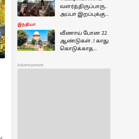
காரணம் என்ன?
வளர்த்திருப்பாரு..
அப்பா இறப்புக்கு
வராத மகள்கள்..
இந்தியா
விளாசிய
வீணாய் போன 22
நெட்டிசன்கள்!
ஆண்டுகள்..! காது
கொடுக்காத
நீதிமன்றங்கள்,
உச்சநீதிமன்றம்
Advertisement
அதிருப்தி
ு