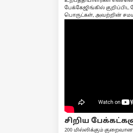
உற்பத்தியாளர்கள் எண்
பேக்கேஜிங்கில் குறிப்பிட 
பொருட்கள், அவற்றின் சம
பர்ச
மு
Hello Guest
அர
எங்களிடம்
விளம்பரம் செய்ய
சிறிய பேக்கட்கள
சுயவிவரம்
200 மில்லிக்கும் குறைவ
வேலைவாய்ப்புகள்