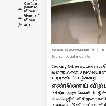
லேட்டர்
தங்கம்
விலை
வெள்ளி
விலை
AQI
சமையல் எண்ணெய் கட்டுப்ப
Source : social media/x
Cooking Oil:
சமையல் எண்ணெ
வரையிலான, 9 நிலையான ப
உத்தரவிடப்பட்டுள்ளது.
எண்ணெய் விற்பன
மத்திய அரசு வெளியிட்டு
பேக்கேஜிங் விதிமுறைகளில
அதாவது, இனி நாட்டில் வ