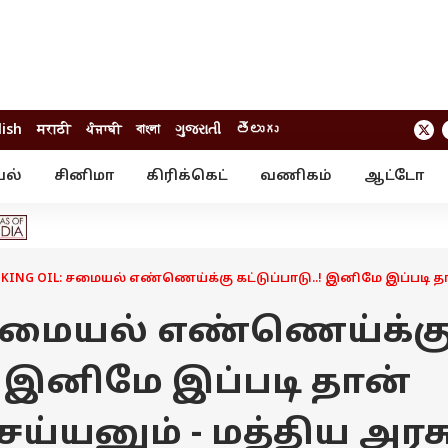
lish
मराठी
ਪੰਜਾਬੀ
বাংলা
ગુજરાતી
తెలుగు
யல்
சினிமா
கிரிக்கெட்
வணிகம்
ஆட்டோ
் ஸ்டோரீஸ்
வேலைவாய்ப்பு
க்ரைம்
ில்நுட்பம்
வீடியோ
ஃபோட்டோ கேல
KING OIL: சமையல் எண்ணெய்க்கு கட்டுப்பாடு..! இனிமே இப்படி த
: சமையல் எண்ணெய்க்க
.! இனிமே இப்படி தான்
்யனும் - மத்திய அரச