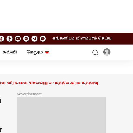
எங்களிடம் விளம்பரம் செய்ய
கல்வி
மேலும்
ஆன்மிகம்
ஆட்டோ
ரி
ட்ரெண்டிங்
சுற்றுலா
ான் விற்பனை செய்யனும் - மத்திய அரசு உத்தரவு
Advertisement
ு
ு