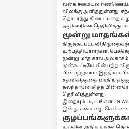
மாற
வகை சமையல் எண்ணெய்களுக
தொடர்புகொள்ள
என்
விலக்கு அளித்துள்ளது. ச
கருத்துக்கேட்பு
இத
ஆட
தொடர்ந்து கிடைப்பதை உறு
மாற
தனியுரிமை
அதிகாரிகள் தெரிவித்துள்
வெ
கொள்கை
வா
மூன்று மாதங்க
சீற
அம
திருத்தப்பட்ட விதிமுறை
சட
Tat
உற்பத்தியாளர்கள், பேக்கே
கா
சேல
மூன்று மாத கால அவகாசம் 
LOGIN
நெ
முன்கூட்டியே பின்பற்ற வ
ரூ.
முன
பின்பற்றலாம். இந்தியாவி
வட்
சதவிகிதத்தை பிரதிநிதித்
ரக
கலந்தாலோசித்த பின்னரே இ
தெரிவித்துள்ளது.
இதையும் படியுங்கள்:TN Weat
இன்று கனமழை, சென்னை?
குழப்பங்களுக்கா
உலகின் அதிக மக்கள்தொக