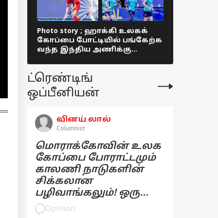
Photo story ; ஹாக்கி உலகக்
Photo story
கோப்பை போட்டியில் பங்கேற்க
ஜூனியர்
வந்த இந்திய அணிக்கு
ஹாக்கி போ
மதுரையில் உற்சாக வரவேற்பு !
சிறப்பாக 
ட்ரெண்டிங்
ஒப்பீனியன்
வினய் லால்
Columnist
மொராக்கோவின் உலக
கோப்பை போராட்டமும்
காலணி நாடுகளின்
சிக்கலான
பழிவாங்கலும்! ஒரு
பார்வை
Opinion