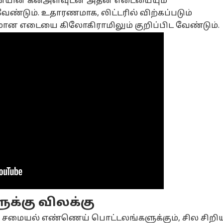
ணெயின் கனஅளவுடன் அதன் எடையையும்
வேண்டும். உதாரணமாக, லிட்டரில் விற்கப்படும்
மான எடையை கிலோகிராமிலும் குறிப்பிட வேண்டும்.
னல் கார்னர்
க்கிய கட்டுரைகள்
டாப் ரீல்ஸ்
சியல்
தமிழ்நாடு
அரசியல்
கல
ுக்கு விலக்கு
ான சமையல் எண்ணெய் பொட்டலங்களுக்கும், சில சிறி