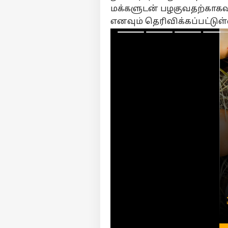
தொ
மக்களுடன் பழகுவதற்காகவு
ஆண
எனவும் தெரிவிக்கப்பட்டுள
LOGIN
விர
தவ
தன
விழ
மு.