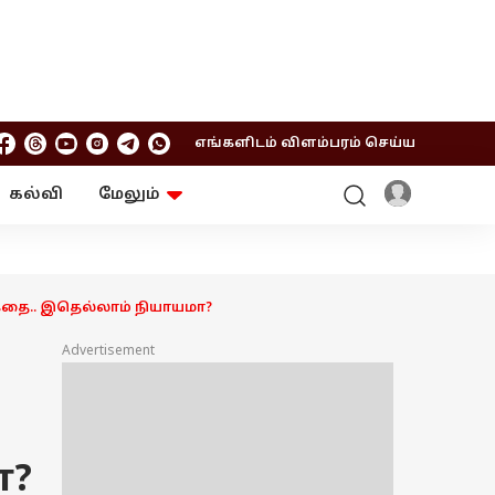
எங்களிடம் விளம்பரம் செய்ய
கல்வி
மேலும்
ஆன்மிகம்
ஆட்டோ
ரி
ட்ரெண்டிங்
சுற்றுலா
்கதை.. இதெல்லாம் நியாயமா?
Advertisement
ா?