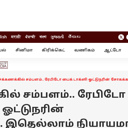
lish
मराठी
ਪੰਜਾਬੀ
বাংলা
ગુજરાતી
తెలుగు
யல்
சினிமா
கிரிக்கெட்
வணிகம்
ஆட்டோ
் ஸ்டோரீஸ்
வேலைவாய்ப்பு
க்ரைம்
ில்நுட்பம்
வீடியோ
ஃபோட்டோ கேல
சக்கணக்கில் சம்பளம்.. ரேபிடோ பைக் டாக்ஸி ஓட்டுநரின் சோகக
ில் சம்பளம்.. ரேபிடோ
 ஓட்டுநரின்
. இதெல்லாம் நியாயம