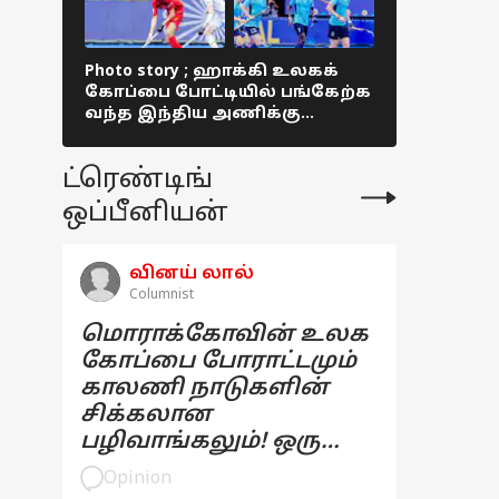
Photo story ; ஹாக்கி உலகக்
Photo story
கோப்பை போட்டியில் பங்கேற்க
ஜூனியர்
வந்த இந்திய அணிக்கு
ஹாக்கி போ
மதுரையில் உற்சாக வரவேற்பு !
சிறப்பாக 
ட்ரெண்டிங்
ஒப்பீனியன்
வினய் லால்
Columnist
மொராக்கோவின் உலக
கோப்பை போராட்டமும்
காலணி நாடுகளின்
சிக்கலான
பழிவாங்கலும்! ஒரு
பார்வை
Opinion