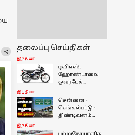
ையை
தலைப்பு செய்திகள்
இந்தியா
டிவிஎஸ்,
ஹோண்டாவை
ஓவர்டேக்
செய்ததா ஹீரோ?
இந்தியா
ஜூலை மாத
சென்னை -
விற்பனை
செங்கல்பட்டு -
அறிக்கையில்
திண்டிவனம்
வெளியான
ரூட்டில்
இந்தியா
உண்மை!
வரப்போகும்
புற்றுநோயாளிக