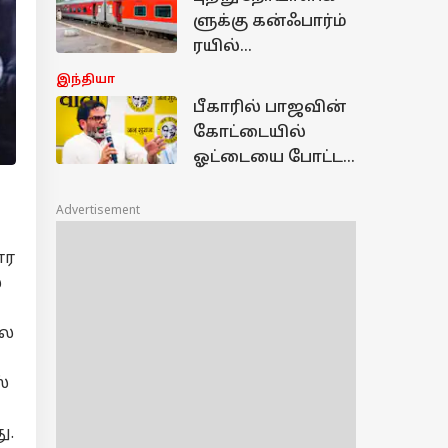
மாற்றம்! ரூ.2.37
ளுக்கு கன்ஃபார்ம்
லட்சம் கோடி
ரயில்
கணக்கு...
டிக்கெட்டுகள்..
இந்தியா
பெறுவது எப்படி? -
பீகாரில் பாஜவின்
அமைச்சர் தகவல்!
கோட்டையில்
ஓட்டையை போட்ட
பிரசாந்த் கிஷோர்;
வெற்றி பெற்றது
Advertisement
எப்படி தெரியுமா.?
ார
்
பல
்
ு.