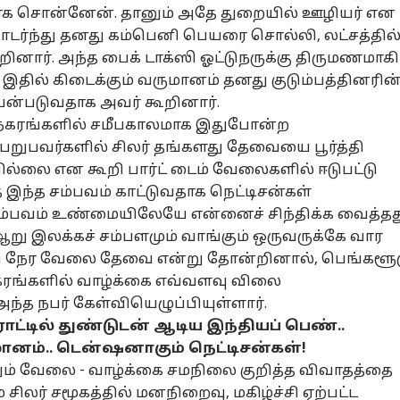
க சொன்னேன். தானும் அதே துறையில் ஊழியர் என
டர்ந்து தனது கம்பெனி பெயரை சொல்லி, லட்சத்தில
ினார். அந்த பைக் டாக்ஸி ஓட்டுநருக்கு திருமணமாகி
னல் கார்னர்
இதில் கிடைக்கும் வருமானம் தனது குடும்பத்தினரின
்படுவதாக அவர் கூறினார்.
க்கிய கட்டுரைகள்
டாப் ரீல்ஸ்
நகரங்களில் சமீபகாலமாக இதுபோன்ற
பெறுபவர்களில் சிலர் தங்களது தேவையை பூர்த்தி
ழ்நாடு
அரசியல்
தமிழ்நாடு
கல
்லை என கூறி பார்ட் டைம் வேலைகளில் ஈடுபட்டு
இந்த சம்பவம் காட்டுவதாக நெட்டிசன்கள்
சம்பவம் உண்மையிலேயே என்னைச் சிந்திக்க வைத்தத
ஆறு இலக்கச் சம்பளமும் வாங்கும் ஒருவருக்கே வார
ுதி நேர வேலை தேவை என்று தோன்றினால், பெங்களூ
ன் சிங்கிள்
’கைது செய்யப்பட்ட
CM Vijay VS DMK:
CLA
நகரங்களில் வாழ்க்கை எவ்வளவு விலை
ிங்கில் தான்
உதயநிதி’ கூலாக
உதயநிதி
நு
ந்த நபர் கேள்வியெழுப்பியுள்ளார்.
சினேன்,
சியல்
ஆய்வுக் கூட்டம்
மொபைல்
ஸ்டாலின் கைது..
உலகம்
தே
ஆட
போன்கள்
்பட மாட்டேன்,
நடத்திய முதல்வர்
திமுக-வினருக்கு
தொ
ுரோட்டில் துண்டுடன் ஆடிய இந்தியப் பெண்..
்டும்
விஜய்..!
முதலமைச்சர்
வ
ானம்.. டென்ஷனாகும் நெட்டிசன்கள்!
சுவேன்“;
விஜய்யின்
வி
றும் வேலை - வாழ்க்கை சமநிலை குறித்த விவாதத்தை
யநிதி அதிரடி
வார்னிங்!
ம்;
்டி
சிலர் சமூகத்தில் மனநிறைவு, மகிழ்ச்சி ஏற்பட்ட