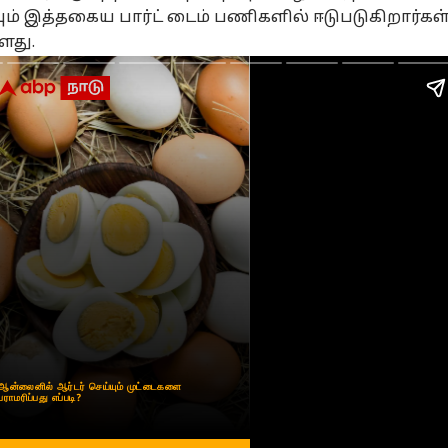
டர்ச்சியான
10,000mAh மெகா
சீன் போட்டு
ஒன
ம் இத்தகைய பார்ட் டைம் பணிகளில் ஈடுபடுகிறார்கள
வம், அழிவை
பேட்டரியுடன் தனது
சுற்றிவந்த
இல
்ளது.
ைவுபடுத்தும் .!
முதல் 5ஜி
பாகிஸ்தான்;
ஆஃ
ெகவின் பாசிச
ஃபோனை
மூக்கை
பண
்மைக்கு
வெயிட்டாக
உடைத்துவிட்ட
சல
ுந்த அடி-
இறக்கிய ஓப்போ.!
ட்ரம்ப்; பல்பு
வழ
க.ஸ்டாலின்
விலை, அம்சங்கள்
வாங்கிய ஷாபாஸ்-
ஐட
என்ன.?
முனீன்.! நடந்தது
முந
என்ன.?