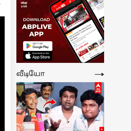
்னு ரெண்டு
்
்ல, ஏகப்பட்ட
பர்.!
்டிகைக்கால
ுகைகளை வாரி
ங்கும் BYD;
ியா இருந்தா
்துங்க.!
வீடியோ