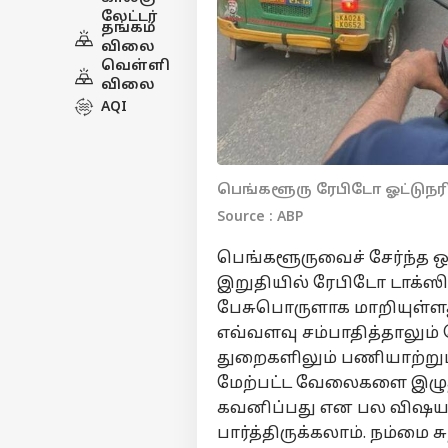
லேட்டர்
தங்கம்
விலை
வெள்ளி
விலை
AQI
பெங்களூரு ரேபிடோ ஓட்டுந
Source : ABP
பெங்களூருவைச் சேர்ந்த ஒர
இறுதியில் ரேபிடோ டாக்ஸி
பேசுபொருளாக மாறியுள்ள
எவ்வளவு சம்பாதித்தாலும
துறைகளிலும் பணியாற்றுப
மேற்பட்ட வேலைகளை இழுத்
கவனிப்பது என பல விஷயங்
பார்த்திருக்கலாம். நம்மை ச