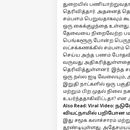
துறையில் பணியாற்றுவதா
தெரிவித்தார். அதனைத் தொ
சம்பளம் பெறுவதாகவும் கூற
பர்ச
ஒரு கைக்குழந்தை உள்ளது. 
தேவையை நிறைவேற்ற பயன
மு
பெங்களூரு போன்ற பெரு
Hello Guest
லட்சக்கணக்கில் சம்பளம் 
தமி
செய்ய அந்த பணம் போதவில
எங்களிடம்
வருவது அதிகரித்துள்ளதை 
விளம்பரம் செய்ய
தெரிவித்துள்ளனர். இந்த 
சுயவிவரம்
ஒரு நல்ல ஐடி வேலையும், 
வேலைவாய்ப்புகள்
இறுதி நாட்களில் ஒரு பக
“நா
தொடர்புகொள்ள
மற்றும் பிற முதல் நிலை 
மீன
கருத்துக்கேட்பு
உயர்ந்ததாகிவிட்டதா? என அ
பே
அர
பயப
Also Read:
Viral Video: நட
தனியுரிமை
மீண
கொள்கை
வியட்நாமில் பறிபோன ம
பே
இது சமூக கலாச்சாரம் மற்
உத
பேட
தூண்டியுள்ளது. அதேசமயம் 