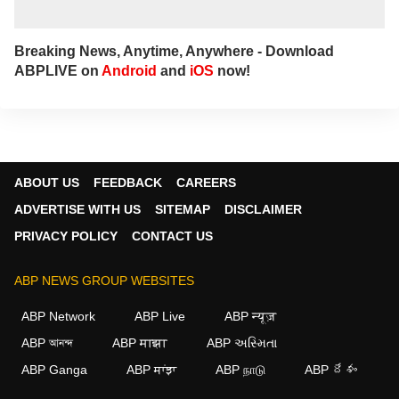
Breaking News, Anytime, Anywhere - Download
ABPLIVE on
Android
and
iOS
now!
ABOUT US
FEEDBACK
CAREERS
ADVERTISE WITH US
SITEMAP
DISCLAIMER
PRIVACY POLICY
CONTACT US
ABP NEWS GROUP WEBSITES
ABP Network
ABP Live
ABP न्यूज़
ABP আনন্দ
ABP माझा
ABP અસ્મિતા
ABP Ganga
ABP ਸਾਂਝਾ
ABP நாடு
ABP దేశం