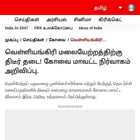
செய்திகள்
அரசியல்
சினிமா
கிரிக்கெட்
வணி
India At 2047
FIFA உலக்கோப்பை
Ideas of India
முகப்பு
செய்திகள்
கோவை
வெள்ளியங்கிரி
மலையேற்றத்திற்கு திடீர் தடை! கோவை மாவட்ட நிர்வாகம்
வெள்ளியங்கிரி மலையேற்றத்திற்கு
அறிவிப்பு.
திடீர் தடை! கோவை மாவட்ட நிர்வாகம்
அறிவிப்பு.
தென்மேற்குப் பருவமழை முன்னெச்சரிக்கை மற்றும் மேற்குத் தொடர்ச்சி
மலைப்பகுதிகளில் நிலவும் கனமழை காரணமாகக் கோவை மாவட்ட
நிர்வாகம் இந்த அதிரடி உத்தரவைப் பிறப்பித்துள்ளது.
Advertisement