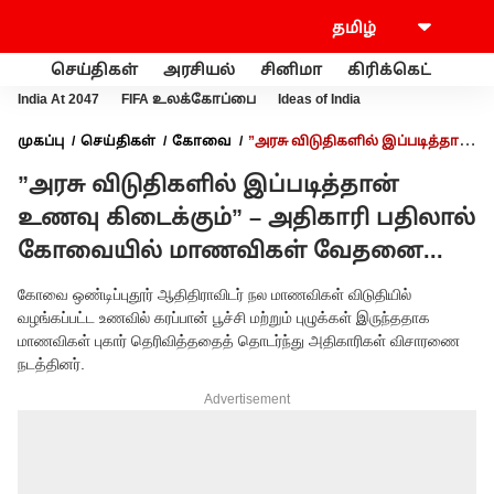
செய்திகள்
அரசியல்
சினிமா
கிரிக்கெட்
வணி
India At 2047
FIFA உலக்கோப்பை
Ideas of India
முகப்பு
செய்திகள்
கோவை
”அரசு விடுதிகளில் இப்படித்தான்
உணவு கிடைக்கும்” – அதிகாரி பதிலால் கோவையில் மாணவிகள்
”அரசு விடுதிகளில் இப்படித்தான்
வேதனை...
உணவு கிடைக்கும்” – அதிகாரி பதிலால்
கோவையில் மாணவிகள் வேதனை...
கோவை ஒண்டிப்புதூர் ஆதிதிராவிடர் நல மாணவிகள் விடுதியில்
வழங்கப்பட்ட உணவில் கரப்பான் பூச்சி மற்றும் புழுக்கள் இருந்ததாக
மாணவிகள் புகார் தெரிவித்ததைத் தொடர்ந்து அதிகாரிகள் விசாரணை
நடத்தினர்.
Advertisement