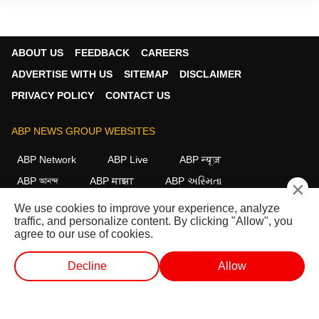
ABOUT US
FEEDBACK
CAREERS
ADVERTISE WITH US
SITEMAP
DISCLAIMER
PRIVACY POLICY
CONTACT US
ABP NEWS GROUP WEBSITES
ABP Network
ABP Live
ABP न्यूज़
ABP আনন্দ
ABP माझा
ABP અસ્મિતા
×
ABP Ganga
ABP ਸਾਂਝਾ
ABP நாடு
ABP దేశం
We use cookies to improve your experience, analyze
traffic, and personalize content. By clicking "Allow", you
FOLLOW US
agree to our use of cookies.
Decline
Allow
This website follows the
DNPA Code of Ethics.
Copyright@2026.
வெப் ஸ்டோரீஸ்
வெப் ஸ்டோரீஸ்
ஷார்ட் வீடியோ
வீடியோக்கள்
All rights reserved.