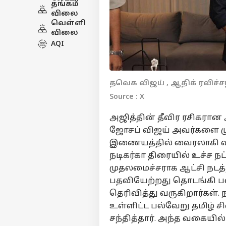
தங்கம்
விலை
வெள்ளி
விலை
AQI
தவெக விஜய் , ஆதிக் ரவிச்ச
Source : X
அஜித்தின் தீவிர ரசிகரான 
ஜோசப் விஜய் அவர்களை முத
இணையத்தில் வைரலாகி வ
நடிகர்கா திரையில் உச்ச நட
முதலமைச்சராக ஆட்சி நடத்த
பதவியேற்றது தொடங்கி பல்
தெரிவித்து வருகிறார்கள். ந
உள்ளிட்ட பல்வேறு தமிழ் 
சந்தித்தார். அந்த வகையில் 