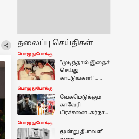
தலைப்பு செய்திகள்
பொழுதுபோக்கு
"முடிந்தால் இதைச்
செய்து
காட்டுங்கள்!"...
சவால்விட்ட
பொழுதுபோக்கு
சிவாஜி... எம்ஜிஆர்
வேகமெடுக்கும்
கொடுத்த பதில்
காவேரி
பிரச்சனை..கர்நாட
க
பொழுதுபோக்கு
திரையரங்குகளில்
மூன்று தீபாவளி
இருந்து