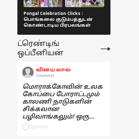
Pongal Celebration Clicks :
Parasakthi 
பொங்கலை குடும்பத்துடன்
உலகை அறிம
கொண்டாடிய பிரபலங்கள்
விழா ! 60க
நடிகர்கள்
ட்ரெண்டிங்
ஒப்பீனியன்
வினய் லால்
Columnist
மொராக்கோவின் உலக
கோப்பை போராட்டமும்
காலணி நாடுகளின்
சிக்கலான
பழிவாங்கலும்! ஒரு
பார்வை
Opinion