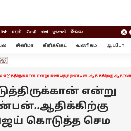
lish
मराठी
ਪੰਜਾਬੀ
বাংলা
ગુજરાતી
తెలుగు
யல்
சினிமா
கிரிக்கெட்
வணிகம்
ஆட்டோ
் ஸ்டோரீஸ்
வேலைவாய்ப்பு
க்ரைம்
ில்நுட்பம்
வீடியோ
ஃபோட்டோ கேல
படம் எடுத்திருக்கான் என்று கலாய்த்த நண்பன்..ஆதிக்கிற்கு ஆத
எடுத்திருக்கான் என்று
்பன்..ஆதிக்கிற்கு
ஜய் கொடுத்த செம