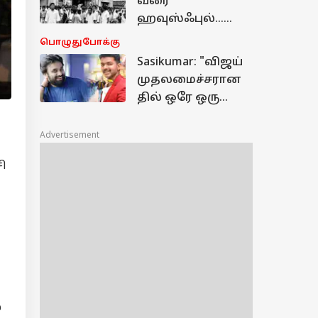
வரை
நீக்கப்படும்
ஹவுஸ்ஃபுல்...
ஜனநாயகன்
இதுவரை எந்த
பொழுதுபோக்கு
தமிழ் படமும்
Sasikumar: "விஜய்
முறியடிக்காத
முதலமைச்சரான
சாதனை!
தில் ஒரே ஒரு
வருத்தம்தான்.."
இயக்குனர்
Advertisement
சசிகுமார்
ி
சொன்னது ஏன்?
ு
்