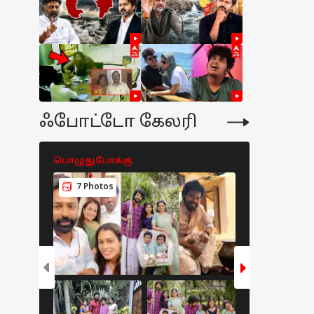
ஃபோட்டோ கேலரி
பொழுதுபோக்கு
பொழுதுபோக
7 Photos
8 Photos