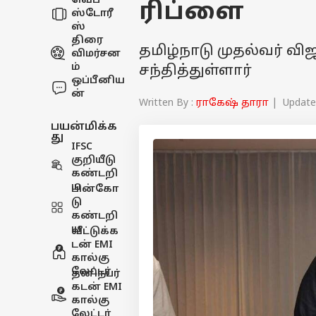
வெப்
ரிப்ளை
ஸ்டோரீ
ஸ்
திரை
தமிழ்நாடு முதல்வர் வி
விமர்சன
ம்
சந்தித்துள்ளார்
ஒப்பீனிய
ன்
Written By :
ராகேஷ் தாரா
| Updated
பயன்மிக்க
து
IFSC
குறியீடு
கண்டறி
ய
பின்கோ
டு
கண்டறி
ய
வீட்டுக்க
டன் EMI
கால்கு
லேட்டர்
தனிநபர்
கடன் EMI
கால்கு
லேட்டர்