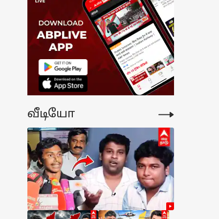
நிமிஷத்தில்
்றுத் தீர்ந்த
யல்
ஃபீல்ட்டின்
்ட்லி பைக்.!
ுல அப்படி
்ன இருக்கு.?
வீடியோ