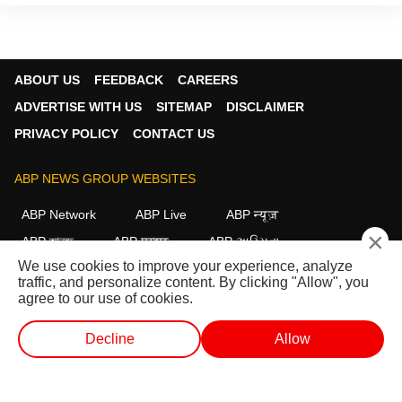
ABOUT US
FEEDBACK
CAREERS
ADVERTISE WITH US
SITEMAP
DISCLAIMER
PRIVACY POLICY
CONTACT US
ABP NEWS GROUP WEBSITES
ABP Network
ABP Live
ABP न्यूज़
×
ABP আনন্দ
ABP माझा
ABP અસ્મિતા
We use cookies to improve your experience, analyze
ABP Ganga
ABP ਸਾਂਝਾ
ABP நாடு
ABP దేశం
traffic, and personalize content. By clicking "Allow", you
agree to our use of cookies.
FOLLOW US
Decline
Allow
வெப் ஸ்டோரீஸ்
வெப் ஸ்டோரீஸ்
ஷார்ட் வீடியோ
வீடியோக்கள்
This website follows the
DNPA Code of Ethics.
Copyright@2026.
All rights reserved.