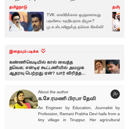
தமிழ்நாடு
தமிழ்நாட
TVK: காவிரிக்காக ஒருநாளாவது
பதவியை உதறியதாக திமுக?
மு.க.ஸ்டாலினுக்கு தவெக கேள்வி!
இதையும் படிக்க
கண்ணிவெடியில் கால் வைத்த
தவெக; என்டிஏ கூட்டணியில் அமமுக
ஆதரவு பெற்றது ஏன்? யார் விரித்த
வலை?
About the author
க.சே.ரமணி பிரபா தேவி
An Engineer by Education, Journalist by
Profession, Ramani Prabha Devi hails from a
tiny village in Tiruppur. Her agricultural
background influenced to take part in the