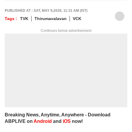
welfare of society.She quit her job from IT
industry and joined Journalism with utmost
PUBLISHED AT : SAT, MAY 9,2026, 11:31 AM (IST)
enthusiasm. She has been working in Tamil
Tags :
TVK
Thirumavalavan
VCK
media for the past 11 years. Her areas of
focus are Education, Jobs, Politics,
Continues below advertisement
Psychology, Women, Health, Positive and
Social Awareness news. She is the author of
3 books and got many awards. She keenly
researches and provides accurate and
detailed updated news on Education, Jobs
which are important to each and everyone.
In addition to that, she writes news and
articles related to politics, national and
international events to the public. Currently
she works as Associate Producer in ABP
NADU Tamil website.
Breaking News, Anytime, Anywhere - Download
ABPLIVE on
Android
and
iOS
now!