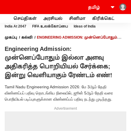
செய்திகள்
அரசியல்
சினிமா
கிரிக்கெட்
வணி
India At 2047
FIFA உலக்கோப்பை
Ideas of India
முகப்பு
கல்வி
ENGINEERING ADMISSION: முன்னெப்போதும்
இல்லா அளவு அதிகரித்த பொறியியல் சேர்க்கை; இன்று
Engineering Admission:
வெளியாகும் ரேண்டம் எண்!
முன்னெப்போதும் இல்லா அளவு
அதிகரித்த பொறியியல் சேர்க்கை;
இன்று வெளியாகும் ரேண்டம் எண்!
Tamil Nadu Engineering Admission 2026: மே 3ஆம் தேதி
விண்ணப்பப் பதிவு தொடங்கிய நிலையில், ஜூன் 5ஆம் தேதி வரை
பொறியியல் படிப்புகளுக்கான விண்ணப்பப் பதிவு நடந்து முடிந்தது.
Advertisement