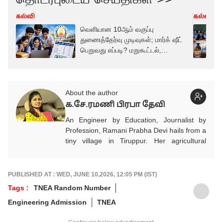
கல்வி
கல்வி
வெளியான 10ஆம் வகுப்பு
துணைத்தேர்வு முடிவுகள்; மார்க் ஷீட்
பெறுவது எப்படி? மறுகூட்டல்,
மறுமதிப்பீடு விவரம்!
About the author
க.சே.ரமணி பிரபா தேவி
An Engineer by Education, Journalist by
Profession, Ramani Prabha Devi hails from a
tiny village in Tiruppur. Her agricultural
background influenced to take part in the
welfare of society.She quit her job from IT
industry and joined Journalism with utmost
PUBLISHED AT : WED, JUNE 10,2026, 12:05 PM (IST)
enthusiasm. She has been working in Tamil
Tags :
TNEA Random Number
media for the past 11 years. Her areas of
Engineering Admission
TNEA
focus are Education, Jobs, Politics,
Psychology, Women, Health, Positive and