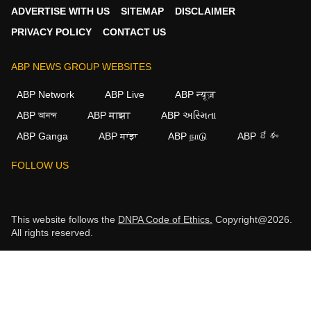
ADVERTISE WITH US
SITEMAP
DISCLAIMER
PRIVACY POLICY
CONTACT US
ABP NEWS GROUP WEBSITES
ABP Network
ABP Live
ABP न्यूज़
ABP আনন্দ
ABP माझा
ABP અસ્મિતા
ABP Ganga
ABP ਸਾਂਝਾ
ABP நாடு
ABP దేశం
FOLLOW US
This website follows the
DNPA Code of Ethics.
Copyright@2026.
All rights reserved.