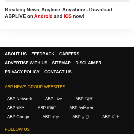
Breaking News, Anytime, Anywhere - Download
ABPLIVE on
Android
and
iOS
now!
ABOUT US
FEEDBACK
CAREERS
ADVERTISE WITH US
SITEMAP
DISCLAIMER
PRIVACY POLICY
CONTACT US
ABP NEWS GROUP WEBSITES
ABP Network
ABP Live
ABP न्यूज़
ABP আনন্দ
ABP माझा
ABP અસ્મિતા
×
ABP Ganga
ABP ਸਾਂਝਾ
ABP நாடு
ABP దేశం
We use cookies to improve your experience, analyze
traffic, and personalize content. By clicking "Allow", you
FOLLOW US
agree to our use of cookies.