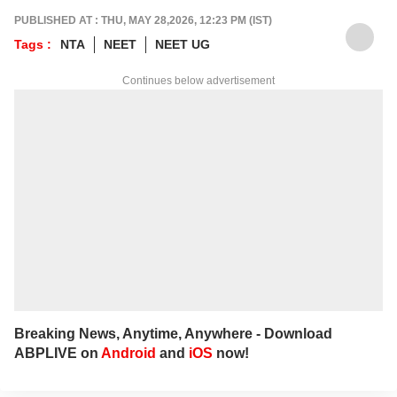
industry and joined Journalism with utmost
PUBLISHED AT : THU, MAY 28,2026, 12:23 PM (IST)
enthusiasm. She has been working in Tamil
Tags :
NTA
NEET
NEET UG
media for the past 11 years. Her areas of
focus are Education, Jobs, Politics,
Continues below advertisement
Psychology, Women, Health, Positive and
Social Awareness news. She is the author of
3 books and got many awards. She keenly
researches and provides accurate and
detailed updated news on Education, Jobs
which are important to each and everyone.
In addition to that, she writes news and
articles related to politics, national and
international events to the public. Currently
she works as Associate Producer in ABP
NADU Tamil website.
Breaking News, Anytime, Anywhere - Download
ABPLIVE on
Android
and
iOS
now!