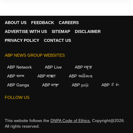
ABOUT US
FEEDBACK
CAREERS
ADVERTISE WITH US
SITEMAP
DISCLAIMER
PRIVACY POLICY
CONTACT US
ABP NEWS GROUP WEBSITES
ABP Network
ABP Live
ABP न्यूज़
ABP আনন্দ
ABP माझा
ABP અસ્મિતા
ABP Ganga
ABP ਸਾਂਝਾ
ABP நாடு
ABP దేశం
FOLLOW US
This website follows the
DNPA Code of Ethics.
Copyright@2026.
All rights reserved.