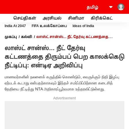
செய்திகள்
அரசியல்
சினிமா
கிரிக்கெட்
வணி
India At 2047
FIFA உலக்கோப்பை
Ideas of India
முகப்பு
கல்வி
லாஸ்ட் சான்ஸ்… நீட் தேர்வு கட்டணத்தை
திரும்பப் பெற காலக்கெடு நீட்டிப்பு: என்டிஏ அறிவிப்பு
லாஸ்ட் சான்ஸ்… நீட் தேர்வு
கட்டணத்தை திரும்பப் பெற காலக்கெடு
நீட்டிப்பு: என்டிஏ அறிவிப்பு
மாணவர்களின் நலனைக் கருத்தில் கொண்டும், எவருக்கும் நிதி இழப்பு
ஏற்படக் கூடாது என்பதற்காகவும் இந்தச் சமர்ப்பிப்பிற்கான கடைசித்
தேதியை நீட்டித்து NTA அதிகாரப்பூர்வமாக உத்தரவிட்டுள்ளது.
Advertisement