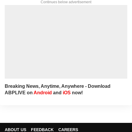
Continues below advertisement
Psychology, Women, Health, Positive and
Social Awareness news. She is the author of
3 books and got many awards. She keenly
researches and provides accurate and
detailed updated news on Education, Jobs
which are important to each and everyone.
In addition to that, she writes news and
articles related to politics, national and
international events to the public. Currently
she works as Associate Producer in ABP
NADU Tamil website.
Breaking News, Anytime, Anywhere - Download
ABPLIVE on
Android
and
iOS
now!
ABOUT US
FEEDBACK
CAREERS