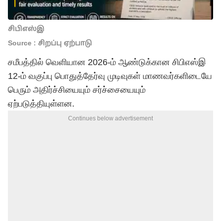
சிபிஎஸ்இ
Source : சிறப்பு ஏற்பாடு
சமீபத்தில் வெளியான 2026-ம் ஆண்டுக்கான சிபிஎஸ்இ
12-ம் வகுப்பு பொதுத்தேர்வு முடிவுகள் மாணவர்களிடையே
பெரும் அதிர்ச்சியையும் சர்ச்சையையும்
ஏற்படுத்தியுள்ளன.
Continues below advertisement