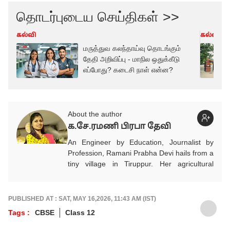
தொடர்புடைய செய்திகள் >>
கல்வி
கல்வி
மருத்துவ கலந்தாய்வு தொடங்கும்
தேதி அறிவிப்பு - மாநில ஒதுக்கீடு
எப்போது? கடைசி நாள் என்ன?
About the author
க.சே.ரமணி பிரபா தேவி
An Engineer by Education, Journalist by
Profession, Ramani Prabha Devi hails from a
tiny village in Tiruppur. Her agricultural
background influenced to take part in the
welfare of society.She quit her job from IT
industry and joined Journalism with utmost
PUBLISHED AT : SAT, MAY 16,2026, 11:43 AM (IST)
enthusiasm. She has been working in Tamil
Tags :
CBSE
Class 12
media for the past 11 years. Her areas of
focus are Education, Jobs, Politics,