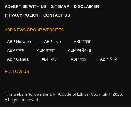
ADVERTISE WITH US
SITEMAP
DISCLAIMER
PRIVACY POLICY
CONTACT US
ABP NEWS GROUP WEBSITES
ABP Network
ABP Live
ABP न्यूज़
ABP আনন্দ
ABP माझा
ABP અસ્મિતા
ABP Ganga
ABP ਸਾਂਝਾ
ABP நாடு
ABP దేశం
FOLLOW US
This website follows the
DNPA Code of Ethics.
Copyright@2026.
All rights reserved.