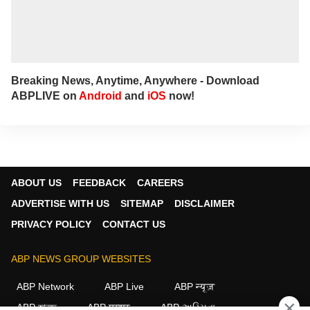
me, Journalism is not merely a profession,
but a responsibility towards society. As a
consistent voice for the voiceless, I have
made significant contributions to highlighting
social issues, human-interest stories and
political developments. I have also taken
Breaking News, Anytime, Anywhere - Download
dedicated efforts to help ensure government
ABPLIVE on
Android
and
iOS
now!
welfare schemes reach those in genuine
need. Every report I produce is driven by
accuracy, integrity and a strong commitment
to the public interest.
ABOUT US
FEEDBACK
CAREERS
ADVERTISE WITH US
SITEMAP
DISCLAIMER
PRIVACY POLICY
CONTACT US
ABP NEWS GROUP WEBSITES
ABP Network
ABP Live
ABP न्यूज़
×
ABP আনন্দ
ABP माझा
ABP અસ્મિતા