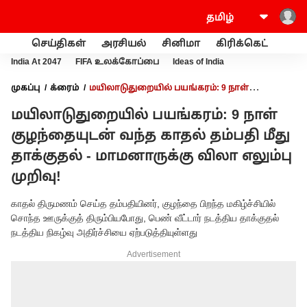
செய்திகள்
அரசியல்
சினிமா
கிரிக்கெட்
வணி
India At 2047
FIFA உலக்கோப்பை
Ideas of India
முகப்பு
க்ரைம்
மயிலாடுதுறையில் பயங்கரம்: 9 நாள்
குழந்தையுடன் வந்த காதல் தம்பதி மீது தாக்குதல் - மாமனாருக்கு
மயிலாடுதுறையில் பயங்கரம்: 9 நாள்
விலா எலும்பு முறிவு!
குழந்தையுடன் வந்த காதல் தம்பதி மீது
தாக்குதல் - மாமனாருக்கு விலா எலும்பு
முறிவு!
காதல் திருமணம் செய்த தம்பதியினர், குழந்தை பிறந்த மகிழ்ச்சியில்
சொந்த ஊருக்குத் திரும்பியபோது, பெண் வீட்டார் நடத்திய தாக்குதல்
நடத்திய நிகழ்வு அதிர்ச்சியை ஏற்படுத்தியுள்ளது
Advertisement