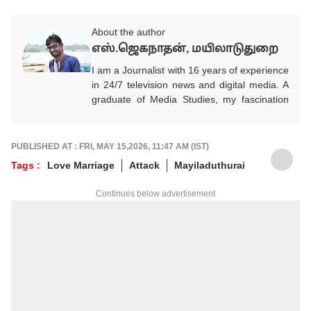
About the author
எஸ்.ஜெகநாதன், மயிலாடுதுறை
I am a Journalist with 16 years of experience
in 24/7 television news and digital media. A
graduate of Media Studies, my fascination
with a media career began in childhood and
gradually transformed into a deep
professional commitment to Journalism with
PUBLISHED AT : FRI, MAY 15,2026, 11:47 AM (IST)
truth and social responsibility. I entered
Tags :
Love Marriage
Attack
Mayiladuthurai
Journalism during the early phase of digital
platform growth and adapted to the evolving
Continues below advertisement
media landscape by effectively using MOJO
tools to strengthen digital storytelling
alongside mainstream Journalism. I am
known for reporting facts exactly as they are,
guided by firm ethical principles and an
unshakeable commitment to honesty. I
ensure unbiased coverage without yielding
to threats, pressure or personal benefits. For