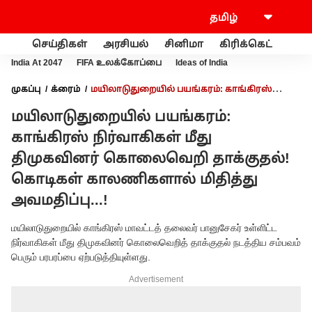
செய்திகள்
அரசியல்
சினிமா
கிரிக்கெட்
வணி
India At 2047
FIFA உலக்கோப்பை
Ideas of India
முகப்பு
க்ரைம்
மயிலாடுதுறையில் பயங்கரம்: காங்கிரஸ்
நிர்வாகிகள் மீது திமுகவினர் கொலைவெறி தாக்குதல்! கொடிகள்
மயிலாடுதுறையில் பயங்கரம்:
காலணிகளால் மிதித்து அவமதிப்பு...!
காங்கிரஸ் நிர்வாகிகள் மீது
திமுகவினர் கொலைவெறி தாக்குதல்!
கொடிகள் காலணிகளால் மிதித்து
அவமதிப்பு...!
மயிலாடுதுறையில் காங்கிரஸ் மாவட்டத் தலைவர் பானுசேகர் உள்ளிட்ட
நிர்வாகிகள் மீது திமுகவினர் கொலைவெறித் தாக்குதல் நடத்திய சம்பவம்
பெரும் பரபரப்பை ஏற்படுத்தியுள்ளது.
Advertisement