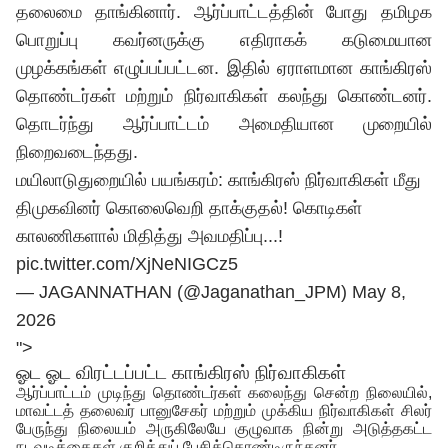
தலைமை தாங்கினார். ஆர்ப்பாட்டத்தின் போது தமிழக
பொறுப்பு கவர்னருக்கு எதிராகக் கடுமையான
முழக்கங்கள் எழுப்பப்பட்டன. இதில் ஏராளமான காங்கிரஸ்
தொண்டர்கள் மற்றும் நிர்வாகிகள் கலந்து கொண்டனர்.
தொடர்ந்து ஆர்ப்பாட்டம் அமைதியான முறையில்
நிறைவடைந்தது.
மயிலாடுதுறையில் பயங்கரம்: காங்கிரஸ் நிர்வாகிகள் மீது
திமுகவினர் கொலைவெறி தாக்குதல்! கொடிகள்
காலணிகளால் மிதித்து அவமதிப்பு...!
pic.twitter.com/XjNeNIGCz5
— JAGANNATHAN (@Jaganathan_JPM)
May 8,
2026
">
ஓட ஓட விரட்டப்பட்ட காங்கிரஸ் நிர்வாகிகள்
ஆர்ப்பாட்டம் முடிந்து தொண்டர்கள் கலைந்து சென்ற நிலையில்,
மாவட்டத் தலைவர் பானுசேகர் மற்றும் முக்கிய நிர்வாகிகள் சிலர்
பேருந்து நிலையம் அருகிலேயே குழுவாக நின்று அடுத்தகட்ட
நடவடிக்கைகள் குறித்துப் பேசிக்கொண்டிருந்தனர்.