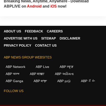
Breaking News, Anytime, Anywhere - Download
dedicated efforts to help ensure government
ABPLIVE on
Android
and
iOS
now!
welfare schemes reach those in genuine
need. Every report I produce is driven by
accuracy, integrity and a strong commitment
to the public interest.
ABOUT US
FEEDBACK
CAREERS
ADVERTISE WITH US
SITEMAP
DISCLAIMER
PRIVACY POLICY
CONTACT US
ABP NEWS GROUP WEBSITES
ABP Network
ABP Live
ABP न्यूज़
ABP আনন্দ
ABP माझा
ABP અસ્મિતા
×
ABP Ganga
ABP ਸਾਂਝਾ
ABP நாடு
ABP దేశం
We use cookies to improve your experience, analyze
FOLLOW US
traffic, and personalize content. By clicking "Allow", you
agree to our use of cookies.