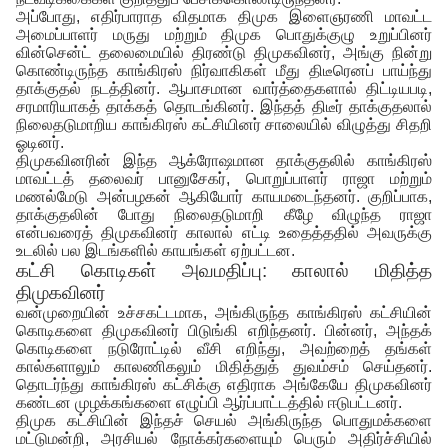
அப்போது, எதிர்பாராத விதமாக திமுக இளைஞரணி மாவட்ட
அமைப்பாளர் மருது மற்றும் திமுக பொதுக்குழு உறுப்பினர்
வின்சென்ட் தலைமையில் திரண்டு திமுகவினர், அங்கு நின்று
கொண்டிருந்த காங்கிரஸ் நிர்வாகிகள் மீது திடீரெனப் பாய்ந்து
தாக்குதல் நடத்தினர். ஆபாசமான வார்த்தைகளால் திட்டியபடி,
சரமாரியாகத் தாக்கத் தொடங்கினர். இந்தத் திடீர் தாக்குதலால்
நிலைதடுமாறிய காங்கிரஸ் கட்சியினர் சாலையில் விழுத்து சிதறி
ஓடினர்.
திமுகவினரின் இந்த ஆக்ரோஷமான தாக்குதலில் காங்கிரஸ்
மாவட்டத் தலைவர் பானுசேகர், பொறுப்பாளர் ராஜா மற்றும்
மணல்மேடு அன்பழகன் ஆகியோர் காயமடைந்தனர். குறிப்பாக,
தாக்குதலின் போது நிலைதடுமாறி கீழே விழுந்த ராஜா
என்பவரைத் திமுகவினர் காலால் எட்டி உதைத்ததில் அவருக்கு
உடலில் பல இடங்களில் காயங்கள் ஏற்பட்டன.
கட்சி கொடிகள் அவமதிப்பு: காலால் மிதித்த
திமுகவினர்
வன்முறையின் உச்சகட்டமாக, அங்கிருந்த காங்கிரஸ் கட்சியின்
கொடிகளை திமுகவினர் பிடுங்கி எறிந்தனர். பின்னர், அந்தக்
கொடிகளை நடுரோட்டில் வீசி எறிந்து, அவற்றைத் தங்கள்
கால்களாலும் காலணிகலும் மிதித்துத் துவம்சம் செய்தனர்.
தொடர்ந்து காங்கிரஸ் கட்சிக்கு எதிராக அங்கேயே திமுகவினர்
கண்டன முழக்கங்களை எழுப்பி ஆர்ப்பாட்டத்தில் ஈடுபட்டனர்.
திமுக கட்சியின் இந்தச் செயல் அங்கிருந்த பொதுமக்களை
மட்டுமன்றி, அரசியல் நோக்கர்களையும் பெரும் அதிர்ச்சியில்