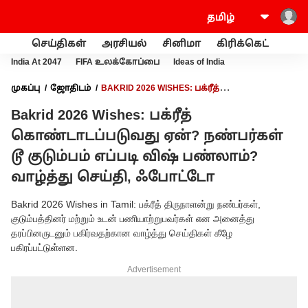
செய்திகள்
அரசியல்
சினிமா
கிரிக்கெட்
வணி
India At 2047
FIFA உலக்கோப்பை
Ideas of India
முகப்பு
ஜோதிடம்
BAKRID 2026 WISHES: பக்ரீத்
கொண்டாடப்படுவது ஏன்? நண்பர்கள் டூ குடும்பம் எப்படி விஷ்
Bakrid 2026 Wishes: பக்ரீத்
பண்லாம்? வாழ்த்து செய்தி, ஃபோட்டோ
கொண்டாடப்படுவது ஏன்? நண்பர்கள்
டூ குடும்பம் எப்படி விஷ் பண்லாம்?
வாழ்த்து செய்தி, ஃபோட்டோ
Bakrid 2026 Wishes in Tamil: பக்ரீத் திருநாளன்று நண்பர்கள்,
குடும்பத்தினர் மற்றும் உடன் பணியாற்றுபவர்கள் என அனைத்து
தரப்பினருடனும் பகிர்வதற்கான வாழ்த்து செய்திகள் கீழே
பகிரப்பட்டுள்ளன.
Advertisement