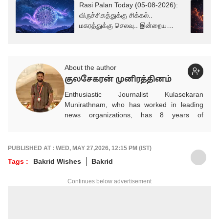
Rasi Palan Today (05-08-2026):
விருச்சிகத்துக்கு சிக்கல்..
மகரத்துக்கு செலவு.. இன்றைய
ராசிபலன்கள் இதோ!
About the author
குலசேகரன் முனிரத்தினம்
Enthusiastic Journalist Kulasekaran
Munirathnam, who has worked in leading
news organizations, has 8 years of
experience in the media industry. He entered
the media industry on his own volition after
completing his studies in Mechanical
PUBLISHED AT : WED, MAY 27,2026, 12:15 PM (IST)
Engineering. He researches and provides
Tags :
Bakrid Wishes
Bakrid
accurate and detailed updated news on
automobiles, which play a vital role in
Continues below advertisement
people's daily commute, financial advice for
future savings, and infrastructure for
development. In addition, he brings
information related to politics and