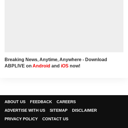
international events to the public through
news. He works as an Associate Producer
on the ABP NADU Tamil website.
Breaking News, Anytime, Anywhere - Download
ABPLIVE on
Android
and
iOS
now!
ABOUT US
FEEDBACK
CAREERS
ADVERTISE WITH US
SITEMAP
DISCLAIMER
PRIVACY POLICY
CONTACT US