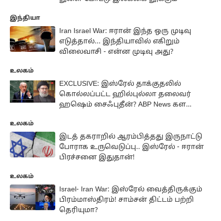
இந்தியா
Iran Israel War: ஈரான் இந்த ஒரு முடிவு
எடுத்தால்... இந்தியாவில் எகிறும்
விலைவாசி - என்ன முடிவு அது?
உலகம்
EXCLUSIVE: இஸ்ரேல் தாக்குதலில்
கொல்லப்பட்ட ஹில்புல்லா தலைவர்
ஹஷெம் சைஃபுதீன்? ABP News கள
ரிப்போர்ட்!
உலகம்
இடத் தகராறில் ஆரம்பித்தது இருநாட்டு
போராக உருவெடுப்பு.. இஸ்ரேல் - ஈரான்
பிரச்சனை இதுதான்!
உலகம்
Israel- Iran War: இஸ்ரேல் வைத்திருக்கும்
பிரம்மாஸ்திரம்! சாம்சன் திட்டம் பற்றி
தெரியுமா?