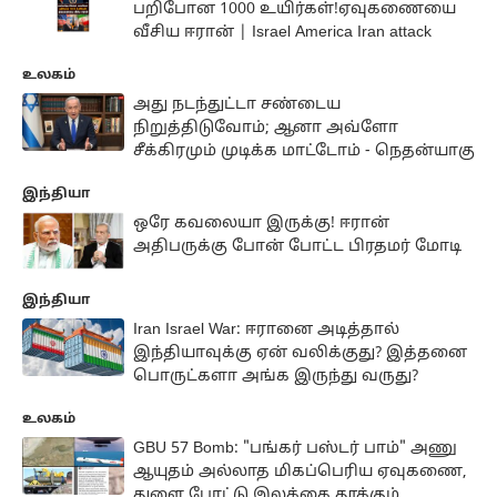
பறிபோன 1000 உயிர்கள்!ஏவுகணையை
வீசிய ஈரான் | Israel America Iran attack
உலகம்
அது நடந்துட்டா சண்டைய
நிறுத்திடுவோம்; ஆனா அவ்ளோ
சீக்கிரமும் முடிக்க மாட்டோம் - நெதன்யாகு
இந்தியா
ஒரே கவலையா இருக்கு! ஈரான்
அதிபருக்கு போன் போட்ட பிரதமர் மோடி
இந்தியா
Iran Israel War: ஈரானை அடித்தால்
இந்தியாவுக்கு ஏன் வலிக்குது? இத்தனை
பொருட்களா அங்க இருந்து வருது?
உலகம்
GBU 57 Bomb: "பங்கர் பஸ்டர் பாம்" அணு
ஆயுதம் அல்லாத மிகப்பெரிய ஏவுகணை,
துளை போட்டு இலக்கை தூக்கும்