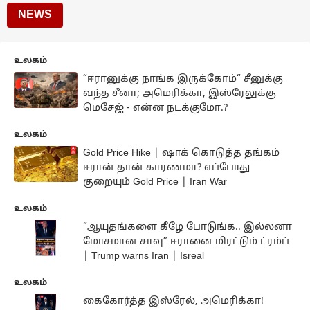
NEWS
உலகம்
“ஈரானுக்கு நாங்க இருக்கோம்“ சீனுக்கு
வந்த சீனா; அமெரிக்கா, இஸ்ரேலுக்கு
மெசேஜ் - என்ன நடக்குமோ.?
உலகம்
Gold Price Hike | ஷாக் கொடுத்த தங்கம்
ஈரான் தான் காரணமா? எப்போது
குறையும் Gold Price | Iran War
உலகம்
”ஆயுதங்களை கீழே போடுங்க.. இல்லனா
மோசமான சாவு” ஈரானை மிரட்டும் ட்ரம்ப்
| Trump warns Iran | Isreal
உலகம்
கைகோர்த்த இஸ்ரேல், அமெரிக்கா!