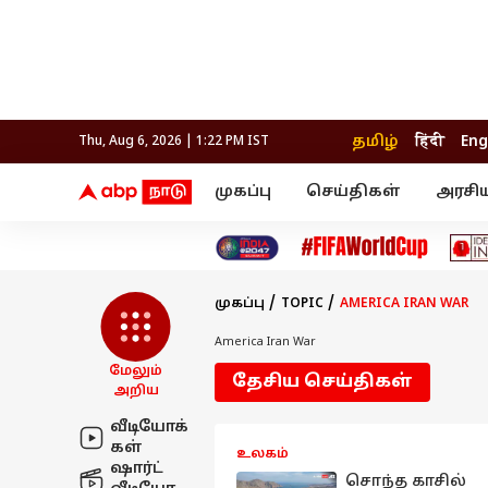
தமிழ்
हिंदी
Eng
Thu, Aug 6, 2026 | 1:22 PM IST
முகப்பு
செய்திகள்
அரசி
செய்திகள்
கல்வி
வெப
தஞ்சாவூர்
தமிழ்நாடு
பிக் பாஸ் தமிழ்
அரசியல்
திரை விமர்சனம்
நெல்லை
சென்னை
தொலைக்காட்சி
லைப்ஸ்டைல்
தொழ
கோவை
வேலூர்
முகப்பு
TOPIC
AMERICA IRAN WAR
மதுரை
உணவு
காஞ்சிபுரம்
சேலம்
திருச்சி
செங்கல்பட்டு
America Iran War
இந்தியா
உலகம்
திருவண்ணாமலை
மேலும்
தேசிய செய்திகள்
மயிலாடுதுறை
அறிய
வீடியோக்
கள்
உலகம்
ஷார்ட்
சொந்த காசில்