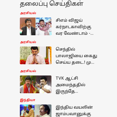
தலைப்பு செய்திகள்
அரசியல்
சிஎம் விஜய்
கர்நாடகாவிற்கு
வர வேண்டாம் -
டி.கே.சிவக்குமார்
அரசியல்
திடீர் அறிவிப்பு -
செந்தில்
காரணம் என்ன.?
பாலாஜியை கைது
செய்ய தடை.! முன்
ஜாமின் வழங்கி
அரசியல்
உச்சநீதிமன்றம்
TVK ஆட்சி
அதிரடி உத்தரவு
அமைந்ததில்
இருந்தே
தடங்கல்தான்..!
இந்தியா
அவகாசம்
இந்திய வயலின்
்தியா
நீட்டிக்கப்பட
ஜாம்பவானுக்கு