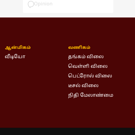
பார்வை
Opinion
ஆன்மிகம்
வணிகம்
வீடியோ
தங்கம் விலை
வெள்ளி விலை
பெட்ரோல் விலை
டீசல் விலை
நிதி மேலாண்மை