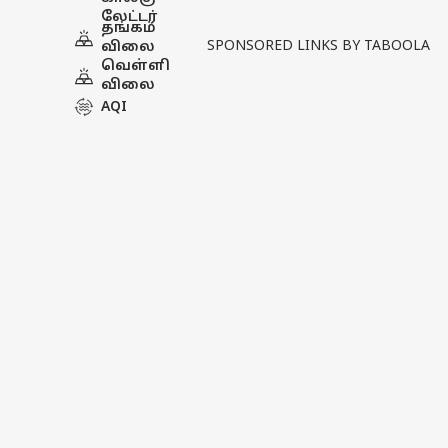
நடக்குமோ.?!
லேட்டர்
தங்கம்
SPONSORED LINKS BY TABOOLA
விலை
வெள்ளி
விலை
AQI