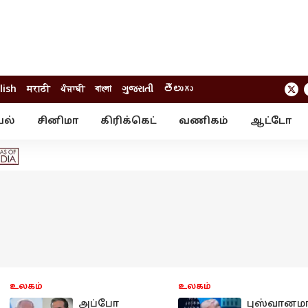
lish
मराठी
ਪੰਜਾਬੀ
বাংলা
ગુજરાતી
తెలుగు
யல்
சினிமா
கிரிக்கெட்
வணிகம்
ஆட்டோ
் ஸ்டோரீஸ்
வேலைவாய்ப்பு
க்ரைம்
ில்நுட்பம்
வீடியோ
ஃபோட்டோ கேல
உலகம்
உலகம்
அப்போ
புஸ்வானமா