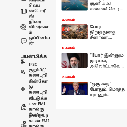
வீடியோ
சூனியம்.!
வெப்
கண்ணிவெடிக
ஸ்டோரீ
ளால் வந்த
ஸ்
சிக்கல்;
உலகம்
திரை
ஹார்முஸை
போர
விமர்சன
திறக்க
நிறுத்துனது
ம்
முடியாமல்
சீனாவா,
ஒப்பீனிய
தவிக்கும் ஈரான்
பாகிஸ்தானா.?
ன்
ட்ரம்ப்
உலகம்
சொன்னது
“போர் இன்னும்
பயன்மிக்க
என்ன.?
து
முடியல,
IFSC
வெளியான
அலெர்ட்டாவே
குறியீடு
புதிய தகவல்
இருங்க“; ஈரான்
கண்டறி
தலைவர்
உலகம்
ய
பின்கோ
மொஜ்தபாவின்
“ஒரு நைட்
டு
உத்தரவு
போதும், மொத்த
கண்டறி
கூறுவது
ஈரானும்
ய
வீட்டுக்க
என்ன.?
க்ளோஸ்.!'';
டன் EMI
ட்ரம்ப் இறுதி
கால்கு
வார்னிங்;
லேட்டர்
தனிநபர்
இன்று இரவு
கடன் EMI
என்ன
கால்கு